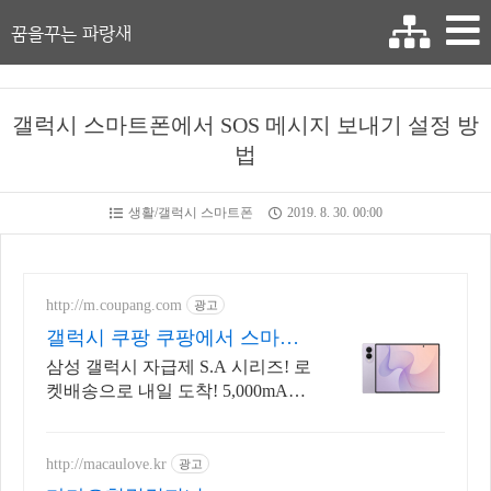
꿈을꾸는 파랑새
갤럭시 스마트폰에서 SOS 메시지 보내기 설정 방
법
생활/갤럭시 스마트폰
2019. 8. 30. 00:00
http://m.coupang.com
광고
갤럭시 쿠팡 쿠팡에서 스마트
하게
삼성 갤럭시 자급제 S.A 시리즈! 로
켓배송으로 내일 도착! 5,000mAh
대용량 배터리! 방수방진 설계로
더 튼튼하게.
http://macaulove.kr
광고