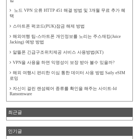
법
노드 VPN 오류 HTTP 451 해결 방법 및 3개월 무료 추가 혜
택
스마트폰 퍽코드(PUK)잠금 해제 방법
해외여행 팁-스마트폰 개인정보를 노리는 주스재킹(Juice
Jacking) 예방 방법
알뜰폰 긴급구조위치제공 서비스 사용방법(KT)
VPN을 사용을 하면 익명성이 보장 받아 볼수 있을까?
해외 여행시 편리한 이심 통한 데이터 사용 방법 Saily eSIM
로밍
자신이 걸린 랜섬웨어 종류를 확인을 해주는 사이트-Id
Ransomware
최근글
인기글