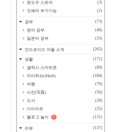
(3)
윈도우 스토어
(2)
오페라 부가기능
(73)
공부
(40)
영어 공부
(33)
일본어 공부
(265)
안드로이드 어플 소개
(171)
생활
(89)
갤럭시 스마트폰
(184)
아이허브(iHerb)
(79)
여행
(56)
사진(写真)
(28)
도서
(25)
다이어트
(131)
블로그 놀이
N
(137)
리뷰