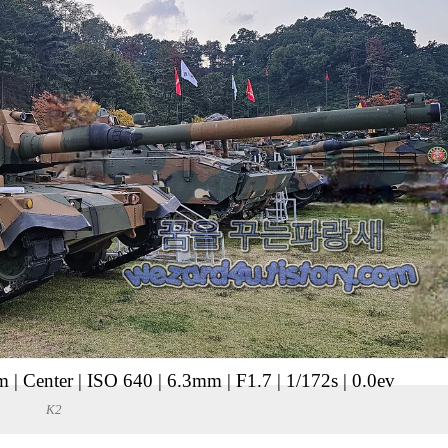
m
|
Center
|
ISO 640
|
6.3mm
|
F1.7
|
1/172s
|
0.0ev
K2