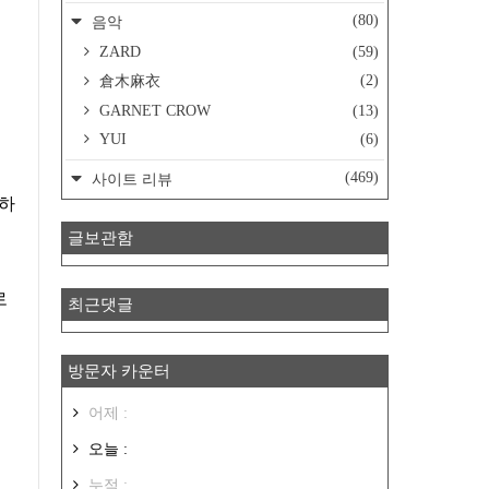
(80)
음악
ZARD
(59)
(2)
倉木麻衣
GARNET CROW
(13)
YUI
(6)
(469)
사이트 리뷰
글보관함
로
최근댓글
방문자 카운터
어제 :
오늘 :
누적 :