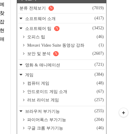
(7019)
분류 전체보기
N
 찾
(417)
소프트웨어 소개
 잡
(3452)
소프트웨어 팁
N
 현
(46)
오피스 팁
 애
(1)
Movavi Video Suite 동영상 강좌
(2607)
보안 및 분석
N
(721)
영화 & 애니메이션
(384)
게임
(48)
컴퓨터 게임
(67)
안드로이드 게임 소개
(257)
러브 라이브 게임
(255)
브라우저 부가기능
(204)
파이어폭스 부가기능
(46)
구글 크롬 부가기능