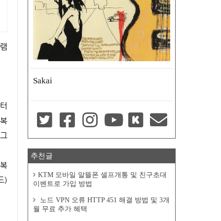
Sakai
이터
 복
로그
추천글
 복
KTM 모바일 알뜰폰 셀프개통 및 친구초대
드)
이벤트로 가입 방법
노드 VPN 오류 HTTP 451 해결 방법 및 3개
월 무료 추가 혜택