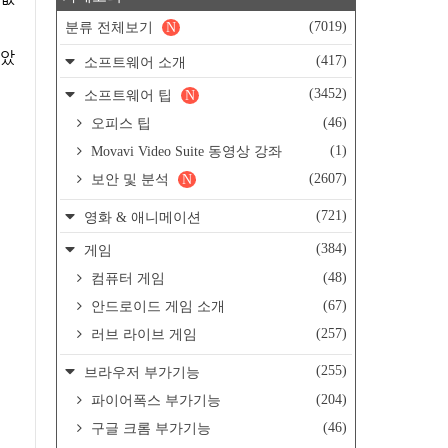
(7019)
분류 전체보기
N
보았
(417)
소프트웨어 소개
(3452)
소프트웨어 팁
N
(46)
오피스 팁
(1)
Movavi Video Suite 동영상 강좌
(2607)
보안 및 분석
N
(721)
영화 & 애니메이션
(384)
게임
(48)
컴퓨터 게임
(67)
안드로이드 게임 소개
(257)
러브 라이브 게임
(255)
브라우저 부가기능
(204)
파이어폭스 부가기능
(46)
구글 크롬 부가기능