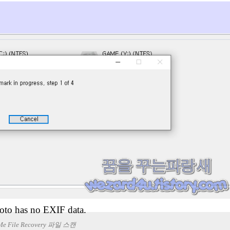
oto has no EXIF data.
iMe File Recovery 파일 스캔