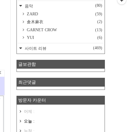
(80)
음악
ZARD
(59)
(2)
倉木麻衣
GARNET CROW
(13)
YUI
(6)
(469)
사이트 리뷰
글보관함
최근댓글
방문자 카운터
어제 :
오늘 :
누적 :