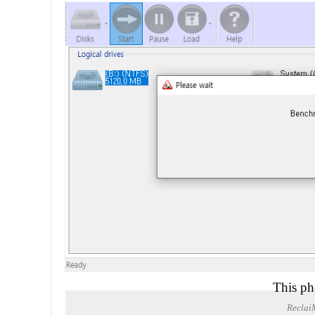
This ph
Recla