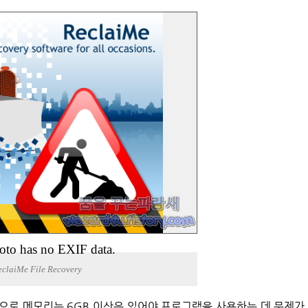
oto has no EXIF data.
eclaiMe File Recovery