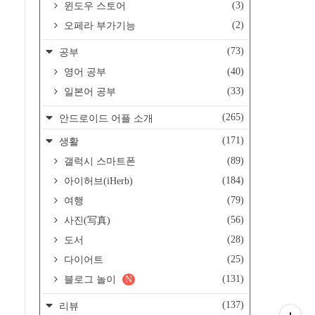
(3)
윈도우 스토어
(2)
오페라 부가기능
(73)
공부
(40)
영어 공부
(33)
일본어 공부
(265)
안드로이드 어플 소개
(171)
생활
(89)
갤럭시 스마트폰
(184)
아이허브(iHerb)
(79)
여행
(56)
사진(写真)
(28)
도서
(25)
다이어트
(131)
블로그 놀이
N
(137)
리뷰