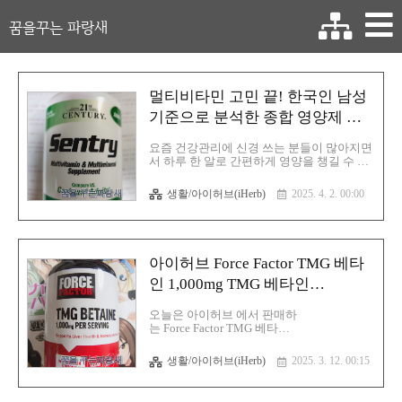
꿈을꾸는 파랑새
멀티비타민 고민 끝! 한국인 남성
기준으로 분석한 종합 영양제 리
뷰(Sentry 멀티비타민)
요즘 건강관리에 신경 쓰는 분들이 많아지면
서 하루 한 알로 간편하게 영양을 챙길 수 있
는 멀티비타민’에 대한 관심도 높아지고 있
습니다. 특히 바쁜 현대인이나 편식이 잦
생활/아이허브(iHerb)
2025. 4. 2. 00:00
은 직장인, 활동량이 많은 남성에게 멀티비
타민은 꼭 필요한 건강 파트너가 되죠.오늘
은 iHerb에서 쉽게 구매할 수 있는 Sentry 멀
티비타민*제품을 중심으로, 한국인 남성 기
준으로 이 제품이 과연 적절한 선택인지 어
아이허브 Force Factor TMG 베타
떤 영양소를 충분히 공급하고 어떤 부분
은 보완이 필요한지 꼼꼼히 분석해보겠습니
인 1,000mg TMG 베타인
다.1. 제품 개요 및 섭취법해당 제품은 하루 1
(Trimethylglycine) 보충제 완벽 가
정 복용으로 비타민 A부터 미네랄까지 총 23
오늘은 아이허브 에서 판매하
가지 영양소를 제공하는 종합비타민제입니
이드:효과, 효능, 부작용 총정리!
는 Force Factor TMG 베타
다.제형타블렛 (정제형) 섭취량: 하루 1
인 1,000mg TMG 베타인
정 (식사 후 복용 권장) 판매처: iHerb, 미
(Trimethylglycine) 보충제에 대해 글을 적어
생활/아이허브(iHerb)
2025. 3. 12. 00:15
국 브랜드 특징: 글루텐..
보겠습니다. 개인적으로 약국에서 숙취해
서 에 판매를 하는 간질환의 보조 치료인 가
네톡을 구매를 하려고 하려고 하다가 그