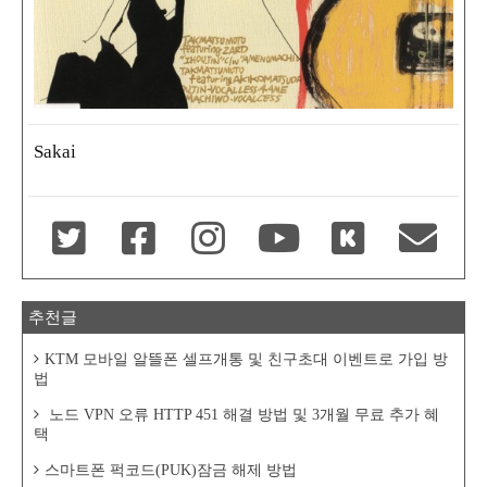
Sakai
추천글
KTM 모바일 알뜰폰 셀프개통 및 친구초대 이벤트로 가입 방
법
노드 VPN 오류 HTTP 451 해결 방법 및 3개월 무료 추가 혜
택
스마트폰 퍽코드(PUK)잠금 해제 방법