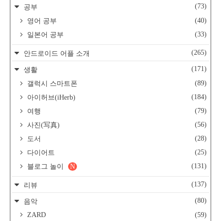
(73)
공부
(40)
영어 공부
(33)
일본어 공부
(265)
안드로이드 어플 소개
(171)
생활
(89)
갤럭시 스마트폰
(184)
아이허브(iHerb)
(79)
여행
(56)
사진(写真)
(28)
도서
(25)
다이어트
(131)
블로그 놀이
N
(137)
리뷰
(80)
음악
ZARD
(59)