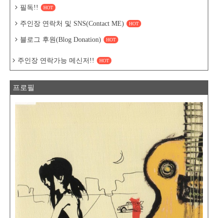
계 질환의 위험을 줄이는 역할을 담당을 하
필독!!
HOT
며 체리속에 있는 성분중 하나인 멜라토닌은
열대야로 잠 못 드는 여름..
주인장 연락처 및 SNS(Contact ME)
HOT
블로그 후원(Blog Donation)
HOT
주인장 연락가능 메신저!!
HOT
프로필