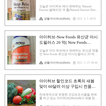
인 코로나바이러스감염증-19 (코로나
(Natural Factors Sleep Relax with
19),Coronavirus Disease 2019 (COVID-19) 가
오늘은 아이허브 에서 판매하는 Natural
Valerian Hops)
유행을 하고 전세계에서 수많은 사람들이 감
Factors 발레리안 과 홉(Natural Factors Sleep
염이 되고 사망을 하고 있습니다.여..
Relax with Valerian Hops)이 함유된 수면 유
도제에 대해 글을 적어 보겠습니다. 일단 해
생활/아이허브(iHerb)
2021. 4. 5. 00:01
당 부분에 포함된 발레리안(Valerian)이라는
것은 쥐오줌플 이라고 부르고 있으며 서기 2
세기 이후로 불면증에 처방되었으며 그 밖에
도 다른 치료제로 사용되었다는 것을 히포크
라테스의 기록의 통해 알 수 있으며 일단 천
아이허브-Now Foods 유산균 아시
연 디아제팜 이라고 부르고 있으며 강력한
진정 효과로 유명한 다년생 약초이면서 유럽
도필러스 20 억( Now Foods
과 아시아가 원산지이지만 미국, 중국과 같
Acidophilus Two Billion
은 다른 나라들에서도 꾸준히 재배되고 있습
오늘은 아이 허브에서 판매하는 유산균 제품
Lacidophilus La-14)
니다. 쥐오줌풀 차 한 모금에서 나오는 발레
인 Now Foods 유산균 아시도필러스 20 억
닉 산은 감마-아미노부티르산(GABA) 수치
(Lacidophilus La-14)에 대해 글을 적어 보겠
를 높이고 분해를 억제하는..
습니다. 일단 락토바실루스 아시도필러스
생활/아이허브(iHerb)
2021. 3. 25. 08:46
(Lactobacillus acidophilus) 유산균은 장내 세
균 중 가장 탁월한 유형으로 수십 년 동안 프
로바이오닉으로 사용됐으며 인체에서 장은
면역계의 가장 중요한 구성 요소 중 하나이
며 정상적인 면역계 기능의 발달과 기능은
아이허브 할인코드 초록의 새봄
장내 미생물의 구성에 의해 영향을 받는다는
사실은 이미 잘 알려졌으며 프로바이오닉스
맞이 60달러 이상 구입시 전품목
를 정기적으로 섭취하는 것은 건강한 장 내
15% 세일 행사
세균 관리를 지원할 수 있으며 제가 구매를
전세계적으로 유명한 건강보조식품을 판매
하게 된 Lacidophilus La-14는 18개의 임상시
를 하고 있는 아이허브(iHerb)에서 새봄 맞이
험을 포함하여 50개 이상의 과학 연구에서
60달러 이상 구입시 전품목 15% 세일 행사
기록된 인간 기원의 젖산..
를 진행을 하고 있고 있습니다. 이번 행사 할