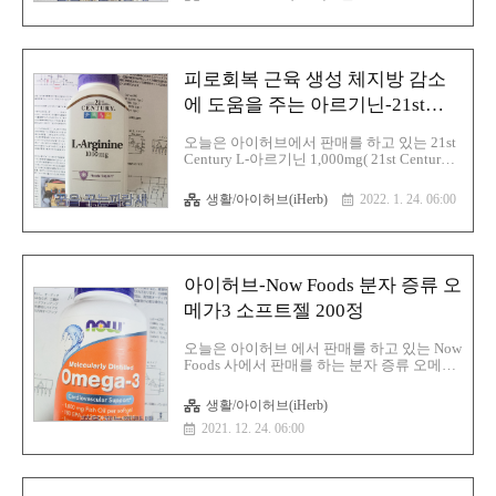
년 동안 프로바이오닉으로 사용됐으며 인체
에서 장은 면역계의 가장 중요한 구성 요소
중 하나이며 정상적인 면역계 기능의 발달과
기능은 장내 미생물의 구성에 의해 영향을
받는다는 사실은 이미 잘 알려졌으며 프로바
피로회복 근육 생성 체지방 감소
이오닉스를 정기적으로 섭취하는 것은 건강
한 장 내 세균 관리를 도와주며 제가 구매한
에 도움을 주는 아르기닌-21st
제품인 21st Century 애시도필러스 프로바이
Century L-아르기닌 1,000mg
오틱 혼합물 캡슐 150(21st Century アシドフ
오늘은 아이허브에서 판매를 하고 있는 21st
ィルスプロバイオティクスブレンド 150粒
Century L-아르기닌 1,000mg( 21st Century
) 정에 포함이 돼 있는 유산균은 다음과 같습
L-Arginine 1,000 mg,100 Tablets) 에 대해 알
니다. 락토바실러스 애스도필러스(ラクトバ
아보겠습니다. L-아르기닌(L-arginine)은 아
생활/아이허브(iHerb)
2022. 1. 24. 06:00
チルスアシドフィ..
르기닌 또는 아르지닌(arginine)은 모든 생물
체에 존재하는 조건부 필수 아미노산이며 간
에서는 체내 암모니아를 제거하기 위하여 요
소의 합성과정이 일어나며 이때 아르기닌이
요소회로(urea cycle)에서 요소로 분해되며
아이허브-Now Foods 분자 증류 오
아르기닌은 상피세포, 뇌신경 세포, 중성구
(neutrophil), 산화질소(nitric oxide) 생성에도
메가3 소프트젤 200정
반드시 필요하며 특히 혈압, 장운동의 조절,
혈소판의 응고, 식균세포의 기능에 관여하는
오늘은 아이허브 에서 판매를 하고 있는 Now
산화질소(NO)의 전구체로서 중요한 역할을
Foods 사에서 판매를 하는 분자 증류 오메가
하고 있으며 아..
3 소프트 젤 200정에 대해서 글을 적어 보겠
습니다. 오메가 3이라는 것은 한 번쯤은 들어
생활/아이허브(iHerb)
보았을 것입니다. 그러나 오메가 3가 어디에
2021. 12. 24. 06:00
좋은지 알고 먹으면 더 좋지 않을까 해서 글
을 적어봅니다. 먼저 오메가3지방산은 우리
몸에 꼭 필요하지만, 자체적으로 생산되지
않는 필수지방산으로서 불포화지방산의 한