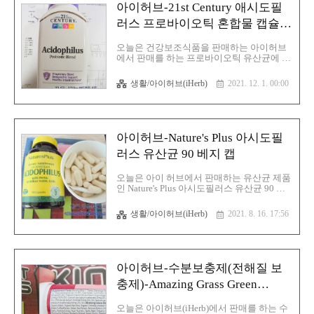
종류이기도 합니다. 그래서 세포막을 구성하
아이허브-21st Century 애시도필
는 주요 성분이며, 염증을 억제 및 우리 몸을
구성하는 세포에 산소를 원활하게 해주는 역
러스 프로바이오틱 혼합물 캡슐
할도 하는 것이 이 오메가 3입니다. 또한, 혈
150정
전을 예방하는데 효과가 좋으면 특히 에스키
오늘은 건강보조식품을 판매하는 아이허브
모인들은 생선을 주로 먹는 데 심장질환이
에서 판매를 하는 프로바이오틱 유산균에 대
없었으면 생선기름에 포함된 오메가3 지방
해서 글을 적어 보겠습니다. 젖산균은 장 내
산이 혈액의 중성지..
세균 중 가장 탁월한 유형으로 수십 년 동안
생활/아이허브(iHerb)
2021. 12. 1. 00:00
프로바이오닉으로 사용됐으며 인체에서 장
은 면역계의 가장 중요한 구성 요소 중 하나
이며 정상적인 면역계 기능의 발달과 기능은
장내 미생물의 구성에 의해 영향을 받는다는
사실은 이미 잘 알려졌으며 프로바이오닉스
아이허브-Nature's Plus 아시도필
를 정기적으로 섭취하는 것은 건강한 장 내
세균 관리를 도와주며 제가 구매한 제품인
러스 유산균 90 베지 캡
21st Century 애시도필러스 프로바이오틱 혼
합물 캡슐 150(21st Century アシドフィルス
오늘은 아이 허브에서 판매하는 유산균 제품
プロバイオティクスブレンド 150粒 ) 정에
인 Nature's Plus 아시도필러스 유산균 90 베
포함이 돼 있는 유산균은 다음과 같습니다.
지 캡(Lacidophilus,La-14)에 대해 글을 적어
락토바실러스 애스도필러스(ラクトバチル
보겠습니다. 일단 락토바실루스 아시도필러
생활/아이허브(iHerb)
2021. 8. 16. 17:56
スアシドフィルス,lactoba..
스(Lactobacillus acidophilus) 유산균은 장내
세균 중 가장 탁월한 유형으로 수십 년 동안
프로바이오닉으로 사용됐으며 인체에서 장
은 면역계의 가장 중요한 구성 요소 중 하나
이며 정상적인 면역계 기능의 발달과 기능은
아이허브-수분보충제(전해질 보
장내 미생물의 구성에 의해 영향을 받는다는
사실은 이미 잘 알려졌으며 프로바이오닉스
충제)-Amazing Grass Green
를 정기적으로 섭취하는 것은 건강한 장 내
Superfood 발포성 녹색 채소 수화
세균 관리를 지원할 수 있으며 제가 구매를
오늘은 아이허브(iHerb)에서 판매를 하는 수