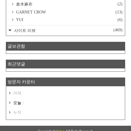
(2)
倉木麻衣
GARNET CROW
(13)
YUI
(6)
(469)
사이트 리뷰
글보관함
최근댓글
방문자 카운터
어제 :
오늘 :
누적 :