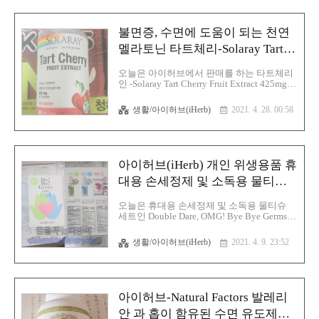
차 종류 중 하나입니다. 일단 루이 보스는 항
산화 작용으로 노화방지에 좋고 알레르기 증
상 완화 피부미용 등에 좋다고 알려졌으면
불면증, 수면에 도움이 되는 천연
숙면에도 좋은 차입니다. 그리고 루이보스차
의 특징은 다음과 같습니다. 1. 무 카페인: 루
멜라토닌 타트체리-Solaray Tart
이보스 자체가 무카페인이라서 인의 적으로
Cherry Fruit Extract 425 mg
무카페인으로 만들려고 화학적인 방법을 사
오늘은 아이허브에서 판매를 하는 타트체리
용하지 않아도 됩니다. 2. 강력한 항산화 성
인 -Solaray Tart Cherry Fruit Extract 425mg에
분이 있음: 아스파라신과 노토파긴으로 불리
대해 글을 적어 보겠습니다. 일단 타트체리
는 폴리페놀 항산화 성분이 고농도로 ..
라는 것은 벚나무의 열매를 뜻하는 영어 단
생활/아이허브(iHerb)
2021. 4. 28. 00:58
어이며 한국에서는 버찌라고 불리고 있으며
체리에는 눈에 좋은 안토시아닌, 통풍, 자가
면역질환에 좋은 레스베라트롤과 같은 항산
화 물질이 풍부해 다양한 질병 예방과 노화
에 도움이 되는 물질이 들어 있어서 노화 예
아이허브(iHerb) 개인 위생용품 휴
방 등에 도움이 됩니다. 그리고 체리에는 과
산화 억제 역할을 하는 케르세틴과 안토시아
대용 손세정제 및 소독용 물티슈
닌이 풍부해 노화 원인인 활성산소를 억제하
세트-Double Dare, OMG! Bye Bye
고 암을 예방하는 역할을 하고 있으며 체리
오늘은 휴대용 손세정제 및 소독용 물티슈
Germs Sanitizing Essential Kit 3
에 풍부한 칼륨은 혈압을 낮추고 맥박을 안
세트인 Double Dare, OMG! Bye Bye Germs
정시켜 심혈관계 질환의 위험을 줄이는 역할
Piece Kit(OMG!잘가!잘가!필수 소
Sanitizing Essential Kit 3 Piece Kit(OMG!잘
을 담당을 하며 체리 속에 있는 성분 중 하나
가!잘가!필수 소독 살균 키트)에 대해 적어보
생활/아이허브(iHerb)
2021. 4. 9. 23:52
독 살균 키트)
인 멜라토닌..
겠습니다.일단 비슷한 휴대용 손세정제 및
소독용 물티슈 세트은 국내에서도 판매를 하
고 있지만 가격을 비교 한 결과 그리고 제일
중요한것은 아이허브 포인트 가 남아서 부모
님 께 드릴 종합비타민 사는 김에 구매를 하
아이허브-Natural Factors 발레리
게 되었습니다. 최근 2019년 12월 부터 전세
계에 충격과 공포를 선사 하고 있는 전염병
안 과 홉이 함유된 수면 유도제