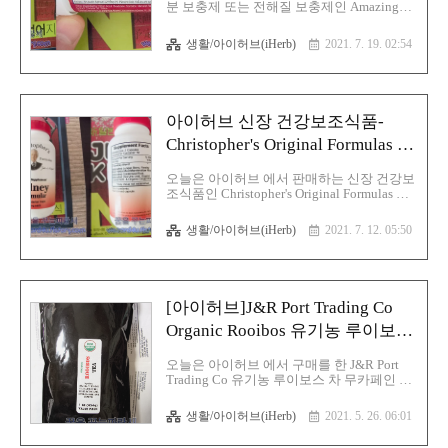
하게 된 Lacidophilus La-14는 18개의 임상시
물 딸기 레모네이드 맛
분 보충제 또는 전해질 보충제인 Amazing
험을 포함하여 50개 이상의 과학 연구에서
Grass Green Superfood 발포성 녹색 채소 수
기록된 인간..
화물 딸기 레모네이드 맛에 대해 적어 보겠
생활/아이허브(iHerb)
2021. 7. 19. 02:54
습니다. 여름철이 폭염 등이 오면 수분 부족
으로 많은 사람이 고생하고 있고 그리고 운
동을 하고 나서 땀을 흘리고 나면 물을 마십
니다. 물을 마시면 도움이 되기는 하지만 더
운 날에는 이온음료를 마시고 있습니다. 오
아이허브 신장 건강보조식품-
늘은 아이허브(iHerb)에서 판매를 하는 수분
및 보충제 제품에 대해 글을 적어 보겠습니
Christopher's Original Formulas 신
다. 전해질은 사람은 체중의 60%가 수분으로
장 포뮬러
구성이 돼 있습니다. 여기서 수분은 세포 내
오늘은 아이허브 에서 판매하는 신장 건강보
액과 세포외액으로 구성돼 있는데 체액 중에
조식품인 Christopher's Original Formulas 신
는 전해질과 비전해질이 용해되어 혼합되어
장 포뮬러에 대해 글을 적어 보겠습니다. 신
있으며 이때 전해질이란 물에 녹아 전기를
장(콩팥, 腎臟, kidney)이라는 것은 사람을 포
생활/아이허브(iHerb)
2021. 7. 12. 05:50
잘 통..
함한 척추동물의 장기 중 하나로서 배설기관
중 하나입니다. 역할은 다들 아시다시피 혈
액 속의 요소 같은 노폐물을 거르는 필터 역
할을 하며 걸러진 노폐물과 물은 오줌의 형
태로 방광으로 몸으로 내보내는 역할을 하고
[아이허브]J&R Port Trading Co
있으며 신장은 자연치유가 되지 않는 장기
즉 한번 파괴되면 복구가 안 되고 노화와 함
Organic Rooibos 유기농 루이보스
께 자연히 기능이 망가져 가지만 여러 가지
차 무카페인 1 파운드
원인으로 더욱 빨리 망가질 수 있기 때문에
오늘은 아이허브 에서 구매를 한 J&R Port
항상 신경을 써 주어야 하는 장기입니다. 신
Trading Co 유기농 루이보스 차 무카페인 1
장이 망가지는 원인은 다양합니다. 신장은
파운드 (454g) 제품에 대해 글을 적어 보겠습
미세한 혈관조직이 합쳐져 이루어진 장기로
니다. 루이보스 차 특징은 다음과 같습니다.
생활/아이허브(iHerb)
2021. 5. 26. 06:01
노..
루이 보스 차는 영어권에서는 Rooibos tea,
Red tea로 불리는 차이며 일단 카페인이 없는