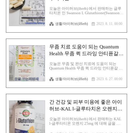
역할을 하고 있습니다. 사과초모식초의 효능
사과초모식초, 애플사이다비니거의 효능은
오늘은 아이허브(iherb) 에서 판매하는 글루
모두 다이어트에 도움이 되는 효과 실제 비
타치온 인 Swanson L Glutathione(Swanson l-
만 환자를 대상으로 실험한 결과 사과초모식
글루타치온 100mg 캡슐 100정에 대해 글을
초를 섭취한 대상에게서 체중 감소 및 내장
적어 보겠습니다. 먼저 글루타티온
생활/아이허브(iHerb)
2023. 8. 11. 00:00
지방의 감소를 도움을 줄 수 있다..
(glutathione)은 우리 몸에서 생산하는 가장
중요한 항산화제이며 주로 간에서 합성되나
간질환이 심할 때는 글루타티온의 합성이 감
소하므로 글루타티온의 보충이 중요하며 간
기능 반드시 쓰이며 장벽 세포에 들어가 손
무좀 치료 도움이 되는 Quantum
상된 장벽 세포를 복구해 장점막을 정상화시
키므로 대장 건강에도 도움을 주고 있습니
Health 무좀 퀵 드라잉 안티퓬갈
다. Glutathione(글루타티온)이 부족하며 부
포뮬러
족하면 세포는 산화되어 적혈구 세포벽이 잘
오늘은 무좀 및 완선 치료에 도움이 되는
깨져서 용혈성 빈혈이 되게 되며 면역이 약
Quantum Health 무좀 퀵 드라잉 안티퓬갈 포
해지며 간의 해독과정에 필요하면 과음이나
뮬러(Quantum health athletes foot quick
간경화, 간질환, 간염 등이 있을 때는 간..
drying antifungal formula)에 대해 글을 적어
생활/아이허브(iHerb)
2023. 6. 27. 00:00
보겠습니다.일단 무좀이라는 것은 무좀, 백
선이라고 하고 피부사상균(皮膚絲狀菌)에 의
해 발생하는 피부질환이며 특히
Trichophyton rubrum에 의한 감염이 가장 많
다고 합니다. 해당 곰팡이인 피부사상균(皮
간 건강 및 피부 미용에 좋은 아이
膚絲狀菌)은 피부 각질을 녹일 수 있는 효소
가 있 피부 각질층, 머리카락, 손톱, 발톱에도
허브-KAL l-글루타치온 오렌지
침범하여 그 각질의 영양분으로 유지되는 곰
25mg
팡이이며 그리고 머리카락에 생기면 두부백
오늘은 아이허브(iherb) 에서 판매하는 KAL
선 그리고 발가락 사이의 피부가 벗겨지고
l-글루타티온 오렌지 25mg 에 대해 글을 적
각질이 생기며 가려운 증상이 있으며 무좀이
어 보겠습니다. 먼저 글루타티온
며 그리고 사타구니..
(glutathione)은 우리 몸에서 생산하는 가장