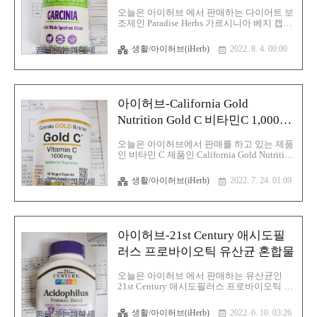
캡슐
분비하는 해당 물질이 마이크로바이옴이라
오늘은 아이허브 에서 판매하는 다이어트 보
는 전체 장내 다양한 유익균 및 미생물 생태
조제인 Paradise Herbs 가르시니아 베지 캡슐
계 조성에 크게 이바지를 한다고 하며 그래
에 대해 글을 적어 보겠습니다. 일단 병원에
서 건강에 많은 도움이 된다고 합니다. 장에..
서 처방해주는 다이어트 약하고 다른 존재이
생활/아이허브(iHerb)
2022. 8. 4. 00:00
면 병원에서 처방해주는 다이어트는 환각 등
으로 문제가 되는 성분이고 해당 가르시니아
는 다른 제품입니다. 그래도 많이 복용을 하
면 당연히 부작용은 존재하며 병원에서 처방
을 해주는 다이어트 약하고는 다릅니다. 가
아이허브-California Gold
르시니아 캄보지아 껍질에 있는 기능성 성분
인 HCA는 1969년에 미국 대학 연구팀에 의
Nutrition Gold C 비타민C 1,000mg
해 탄수화물의 지방합성을 저해시킨다는 기
베지 캡슐 60정
능을 확인되었고 식품의약품안전처에서도
오늘은 아이허브에서 판매를 하고 있는 제품
가르시니아 캄보지아의 체지방 감소 효과에
인 비타민 C 제품인 California Gold Nutrition
대해 인정하고 생리활성기능 1등급 성분으
Gold C, 비타민C 1,000mg 베지 캡슐 60정에
로 분류했으며 다이어트에서 탁월한 효과를
대해 글을 적어 보겠습니다. 비타민 C 는 수
생활/아이허브(iHerb)
2022. 7. 24. 01:09
보이는 가르시니아지만 당연히 부작용도 ..
용성 비타민 중 하나로서 아스코브산
(ascorbic acid) 이라고도 불리고 있으며 월터
호어스가 최초로 화학구조를 규명해 노벨화
학상을 받았으며 생물의 에너지 대사과정에
서 필수적인 조효소로 작용하며 항산화 작용
아이허브-21st Century 애시도필
에도 관여하는 물질이면서 사람을 포함한 영
장류 같은 경우에는 체내의 아스코르브산 합
러스 프로바이오틱 유산균 혼합물
성에 관여하는 효소가 결핍되어 있기 때문에
반드시 음식 등을 통해서 섭취해야 하면 비
오늘은 아이허브 에서 판매하는 유산균인
타민 C를 하루 10mg만 먹어도 괴혈병을 예
21st Century 애시도필러스 프로바이오틱 혼
방할 수 있으며 60mg이면 4~6주 동안 괴혈
합물에 대해 글을 적어 보겠습니다. 젖산균
병을 방지할 수 있다고 하며 비타..
은 장 내 세균 중 가장 탁월한 유형으로 수십
생활/아이허브(iHerb)
2022. 6. 10. 03:26