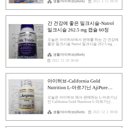
생활/아이허브(iHerb)
2023. 3. 15. 04:18
중요한 항산화제이며 주로 간에서 합성되나
간질환이 심할 때는 글루타티온의 합성이 감
소하므로 글루타티온의 보충이 중요하며 간
기능 반드시 쓰이며 장벽 세포에 들어가 손
상된 장벽 세포를 복구해 장점막을 정상화시
간 건강에 좋은 밀크시슬-Natrol
키므로 대장 건강에도 도움을 주고 있습니
다. Glutathione(글루타티온)이 부족하며 부
밀크시슬 262.5 mg 캡슐 60정
족하면 세포는 산화되어 적혈구 세포벽이 잘
깨져서 용혈성 빈혈이 되게 되며 면역이 약
오늘은 아이허브에서 판매를 하는 간 건강에
해지며 간의 해독과정에 필요하면 과음이나
좋은 밀크시슬 Natrol 밀크시슬 262.5 mg 캡
간경화, 간질환, 간염 등이 있을 때는 간에
슐 60정에 대해 글을 적어 보겠습니다. 밀크
glutathione의 수치가 낮다고 합니다. 글루타
시슬, 카르두스마리아누스, 서양엉겅퀴, 실
생활/아이허브(iHerb)
티온에는 L-..
리마린(silymarin), 실리빈(silybin)이라는것
2022. 12. 29. 06:00
은 카르두스마리아누스와 서양엉겅퀴, 밀크
시슬이 같은 말이고, 실리마린은 밀크시슬에
서 항산화 기능을 갖는 플라보노이드 종류의
화합물을 말하고 있습니다. 실리마린의 간에
대해 좋은 작용을 하는 것은 플라보노이드의
아이허브-California Gold
항산화 작용 도와주는 것이며 실리마린은 활
성산소를 제거하여 간세포에 대한 보호와 해
Nutrition L-아르기닌 AjiPure
독 작용하며 그리고 단백질 합성을 촉진해
500mg 베지 캡슐 60정
손상된 간세포를 재생시키는 역할을 합니다.
오늘은 아이허브 에서 판매하는 L-아르기닌
그리고 술을 마시고 간 보호를 위해 복용을
인 California Gold Nutrition L-아르기닌
하시는 분들도 있지만, 과음 후 숙취 제거에
AjiPure 500mg 베지 캡슐 60정에 대해 글을
효과 있다..
적어 보겠습니다.L-아르기닌(L-arginine)은
생활/아이허브(iHerb)
2022. 12. 2. 00:00
아르기닌 또는 아르지닌(arginine)은 모든 생
물체에 존재하는 조건부 필수 아미노산이며
간에서는 체내 암모니아를 제거하기 위하여
요소의 합성과정이 일어나며 이때 아르기닌