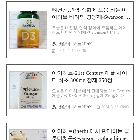
냥 아르기닌하고 베타인 하고 베타인 염산염
을 그냥 따로 구매하는 것이 편할 것 같아
뼈건강,면역 강화에 도움 되는 아
서 그냥 직구를 했습니다. 1. TMG 베타인이
란?건강 보조제 시장에서 주목받는 TMG 베
이허브 비타민 영양제-Swanson 비
타인(Trimethylglycine, TMG) 은 간 건강, 심
타민D3 2,000IU
혈관 건강,메틸화 과정 지원 등의 도와주
오늘은 뼈건강, 면역 강화에 도움되는 아이
는 것으로 유명합니다. 본 포스팅 에서
허브 비타민 영양제인 Swanson 비타
는 TMG 베타인의 효과와 효능, 그리고 부작
민 D3 2,000IU에 대해 알아보겠습니다.비타
용에 대해 상세히 알아보고 실제 복용 방법
민D(Vitamin D)는 체내 칼슘 대사의 조절 등
생활/아이허브(iHerb)
과 주의해야 할 점까지 함께 정리해 보겠습
에 관여하는 지용성 비타민의 한 종류이
니다..
2024. 11. 15. 00:36
며 인체에서는 D2(에르고칼시페롤)와 D3(콜
레칼시페롤)이 활용이 됩니다. 비타민 D
는 인체의 칼슘 농도 항상성과 뼈의 건강
을 유지하는 데 필수적이며 세포의 증
식 및 분화, 면역 기능 등에도 관여 것으로 알
아이허브-21st Century 애플 사이
려진 비타민입니다.이게 부족해지면 구루
병, 골연화증, 골다공증의 위험 특히 겨울
다 식초 300mg 정제 250정
에 부족해지기 쉽습니다.비타민 D3(콜레칼
시페롤)는 피부에서 자외선을 통해 합성되
오늘은 아이허브 에서 판매하는 21st Century
며 비타민 D2, 비타민 D3 둘 다 여러 식품
애플 사이다 식초 300mg 정제 250정에 대해
을 통해 섭취할 수도 있습니다. 기본적으
알아보겠습니다. 사과초모식초는 2020년경
로 비타민 D는 햇빛 속 자외선을 받으면 생..
할리우드 연예인들이 많이 섭취한다고 알려
생활/아이허브(iHerb)
2024. 3. 13. 00:00
져 재조명 받기 시작을 했다고 하면 사과초
모식초는 기존에 다른 식초들과는 다르게 초
모가 들어가 있다는 것이 다른 점입니다. 초
모는 발효과정 중 생긴 유기물로서 자연발효
의 핵심 성분인 발효군과 더불어서 효소와
아이허브(iherb) 에서 판매하는 글
함께 결합하여 박테이라와 곰팡이를 차단하
고 우리 몸에 좋은 유기산물을 만들어주는
루타치온-Swanson L Glutathione