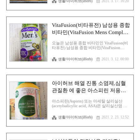
생활/아이허브(iHerb)
2021. 3. 17. 16:20
인코드(SPRING21) 이며 저의 리워드 코드
QMF730 입니다. 이번 세일은 일부 국가에만
적용됩니다. 세일 제외 상품이 있으며 중복
할인은 적용되지 않습니다. 행사는 한국시간
4월 01일 오전 2시, 미 서부시간 3월 31일 오
VitaFusion(비타퓨전) 남성용 종합
전 10시에 종료되면 아이허브를 이용하시는
분들은 세일 기간을 잘 활용하시는것도 좋은
비타민(VitaFusion Mens Complete
방법인것 같습니다. 아이허브(iHerb)에서 새
Multivitamin)
봄 맞이 60달러 이상 구입시 전품목 15% 세
오늘은 남성용 종합 비타민인 VitaFusion(비
일 행사 아이허브할인 코드:QMF730 iHerb
타퓨전) 남성용 종합 비타민(VitaFusion
Reward code:QMF730 iherbプロモコー
Mens Complete Multivitamin)에 대해 글을
ド:QMF730
적어 보겠습니다. 일단 종합 비타민이라는
생활/아이허브(iHerb)
2021. 3. 12. 00:00
것은 營養劑, dietary supplement,サプリメン
ト 이라고도 하면 각종 영양소 성분을 배합
하여 정제(錠劑)나 음료의 형태로 만들어 복
용과 체내 흡수를 쉽게 한 영양을 보충하는
의약품 중 하나입니다. 간단하게 부족한 비
아이허브 해열 진통 소염제,심혈
타민이나 무기질, 아미노산 등의 영양소 공
급을 보조 또는 허브 등의 성분에 의한 약효
관질환 에 좋은 아스피린 저용량
의 발휘가 목적인 식품을 의미하고 있으며
(Life Extension Aspirin Low Dose
이외에 생약, 효소, 다이어트 식품 등이 서플
아스피린(Aspirin) 또는 아세틸 살리실산
Safety Coated)
리먼트로 분류되며 넓은 의미로는 인체에 영
(acetylsalicylic acid, ASA)은 살리실산염 진
향을 끼치는 물질이란 의미로 식품 이외의
통, 혜열제입니다. 보통은 진통제, 해열제로
물질에도 사용되고 있으며 건강보조..
쓰고, 혈중 농도를 낮추어 심혈관질환이나
생활/아이허브(iHerb)
2021. 2. 23. 12:52
심장마비 예방약으로 장기간 사용을 하며 약
의 반감기는 300~650mg 일 경우 3.1~3.2시
간 1g일 경우 6시간, 2g일 경우 9시간입니다.
체계적 명칭 (IUPAC 명명법):2-
Acetoxybenzoic acid 으로 지정으로 하고 있