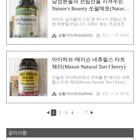
남성분들의 전립선을 지켜주는
습니다. 분자식은 C9H8O4이며 NSAIDs 비스
테로이드 진통제의 일종입니다. 기원전 400
Nature's Bounty 쏘팔메토(Nature's
년경의 히포크라테스의 저서에서 언급되기
Bounty Saw Palmetto)
도 했으며 버드나무 껍질은 진통 효과를 가
아마도 남자들의 고민 중 하나가 전립선 관
지는 것으로 유명하며 통 효과를 내는 물질
련 부분일것입니다.그래서 찾는 건강보조식
인 살리신의 β-글루코시드 부분을 카복실산
품중 하나가 바로 쏘팔메토 일것입니다.쏘팔
으로 치환하여 살리실산..
메토 이라는 것은 대서양 해안에서 자생하는
생활/아이허브(iHerb)
2021. 2. 19. 00:00
톱 야자수의 열매로 약용 허브로 사용되어
왔으며 대표적인 효능은 전립선 건강에 효과
가 있으며 요도 관련 증상과 전립선염 완화
에 도움이 되며 또한 쏘팔메토는 남성 호르
몬인 테스토스테론의 수치를 증가시켜 주는
아이허브-매이슨 네츄럴스 타트
역할도 합니다.전립선 이라고 하는것은 방광
바로 밑 요도가 시작되는 부분을 싸고 있는
체리(Mason Natural Tart Cherry)
기관이면서 전립선은 정액의 일부를 생산하
는 것과 요도를 지키는 역할을 하면 전립선
오늘은 아이허브에서 구매를 한 매이슨 네츄
에서는 우유와 같은 연한 알칼리성액이 분비
럴스 타트 체리(Mason Natural Tart Cherry)에
되며 해당 액은 정자에 의해 생산되는 산성
대해 글을 적어 보겠습니다.체리 라는것은
액과 질의 산성 분비를 중화시키는 작용도
벚나무의 열매를 뜻하는 영어 단어 이며 한
생활/아이허브(iHerb)
2021. 2. 18. 09:30
가질 뿐 아니라 정자가 여성의 생식기까지
국에서는 버찌라고 불리고 있으며 체리에는
도달할 수 ..
눈에 좋은 안토시아닌,통풍,자가면역질환에
좋은 레스베라트롤과 같은 항산화 물질이 풍
부해 다양한 질병 예방과 노화에 도움이 되
◀
1
2
3
4
···
7
▶
는 물질이 들어 있어서 노화 예방 등에 도움
이 됩니다.그리고 체리에는 과산화 억제 역
할을 하는 케르세틴과 안토시아닌이 풍부해
노화 원인인 활성산소를 억제하고 암을 예방
공지사항
하는 역할을 하고 있으며 체리에 풍부한 칼
륨은 혈압을 낮추고 맥박을 안정시켜 심혈관