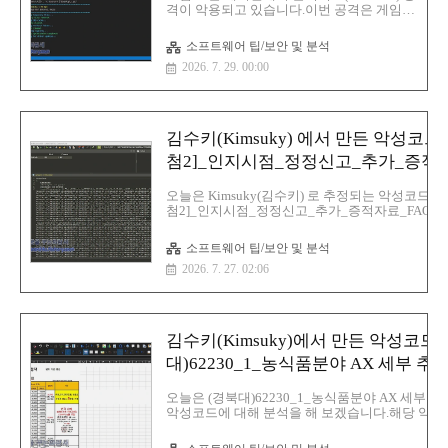
ッシングメールにご注意ください推奨環境
격이 악용되고 있습니다.이번 공격은 게임과
ヘルプ よくあるお問い合わせ 必ずお読み
컴퓨터 문제 해결 방법인 척하지만 실제로는
ください 한국어 번역오늘은 20..
사용자 컴퓨터와 노트북을 암호화폐 채굴 프
소프트웨어 팁/보안 및 분석
로그램을 감염시키는 것이 목적입니다.악의
2026. 7. 29. 00:00
적인 목적을 가진 행위자들은 무작위로 스팀
계정을 생성해 게임 충돌, 인벤토리 아이템
손실 및 기타 기술적 문제에 대한 사용자들
의 게시물에 도움이 될 듯한 해결책을 올리
고 있으며 악의적인 행위자들은 게시물에 답
김수키(Kimsuky) 에서 만든 악성코드-
글을 달아 다른 회원들에게 관리자 권한으로
PowerShell을 열고 문제를 해결하기 위한 명
첨2]_인지시점_정정신고_추가_증적
령어를 실행하라고 지시그러나 해당 명령어
료_FAQ.lnk
를 실행하면 XMRig 채굴기 실행 파일이 몰
오늘은 Kimsuky(김수키) 로 추정되는 악성코드인 
래 악성코드 가 다운로드 되어 컴퓨터에서
첨2]_인지시점_정정신고_추가_증적자료_FAQ.ln
실행되기 위한 전략을 사용합니다.이러한 유
대해서 분석을 해보겠습니다. 해당 악성코드는 공
형의 공격은 클릭픽스(Cli..
대상은 보험사, 금융사, 보안팀, 감사팀, 법무팀, 
소프트웨어 팁/보안 및 분석
팀 등으로 추정할 수가 있습니다.일단 해당 악성
2026. 7. 27. 02:06
는 한국에서 의료 관광을 하는 사이트에다가 악
를 심었으며 안과, 코 성형, 보톡스, 얼굴 윤곽, 피
리, 임플란트, 지방 흡입, 모발 이식, 건강검진 등을
루는 의료관광 업체이면 현재는 작동 안 됨파일명:
첨2]_인지시점_정정신고_추가_증적자료_FAQ.ln
김수키(Kimsuky)에서 만든 악성코드-
이즈:45
MBMD5:9a2669460b7242a4a7e4834c29c1c7edS
대)62230_1_농식품분야 AX 세부 
1:cef4a19e10c4ce29833a135cac96585dd50a2e13
양식.lnk
25..
오늘은 (경북대)62230_1_농식품분야 AX 세부 
악성코드에 대해 분석을 해 보겠습니다.해당 악성
인 악성코드입니다. 기본적으로 디코이 문서는 보
악성코드는 무려 3.40MB 이지만 파일을 실행하면 뜬