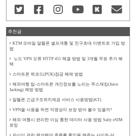
추천글
KTM 모바일 알뜰폰 셀프개통 및 친구초대 이벤트로 가입 방
법
노드 VPN 오류 HTTP 451 해결 방법 및 3개월 무료 추가 혜
택
스마트폰 퍽코드(PUK)잠금 해제 방법
해외여행 팁-스마트폰 개인정보를 노리는 주스재킹(Juice
Jacking) 예방 방법
알뜰폰 긴급구조위치제공 서비스 사용방법(KT)
VPN을 사용을 하면 익명성이 보장 받아 볼수 있을까?
해외 여행시 편리한 이심 통한 데이터 사용 방법 Saily eSIM
로밍
자신이 걸린 랜섬웨어 종류를 확인을 해주는 사이트-Id