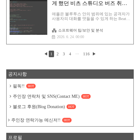
으로 되어 있는 것이 보일 것입니다. 해당
게 했던 비츠 스튜디오 버즈 취약
GitHub 하고는 상관없습니다. 일단 정확히는
점 수정
맥 사용자를 노리는 클릭픽스(ClickFix) 사이
애플은 블루투스 안의 범위에 있는 공격자가
트입니다.여기서 보면 다음과 같은 사이트
사용자의 대화를 엿들을 수 있게 하는 Beats
주소..
Studio Buds 무선 이어버드에 영향을 미치는
고위험 결함을 수정하기 위한 보안 업데이트
소프트웨어 팁/보안 및 분석
를 출시했습니다.애플은 화요일 발표된 권고
2026. 6. 24. 00:00
문에서, 블루투스 안의 범위에 있는 공격자
가 아직 페어링되지 않았고 페어링 요청을
적극적으로 수신 중인 기기의 마이크를 통해
대화를 엿들을 수 있다고 설명했습니다.이는
◀
1
2
3
4
···
116
▶
오픈 소스 코드의 취약점이며, 애플 소프트
웨어도 영향을 받는 프로젝트 중 하나입니
다. CVE-ID는 제3자에 의해 할당되었습니다.
애플은 Beats Firmware Update 1B211 을 통
공지사항
해 이 취약점을 수정해당 업데이트는 취약한
헤드폰이 페어링된 상태에서 사용자의 아이
폰, 아이패드 또는 맥의 블루투스 범위 내에 ..
필독!!
HOT
주인장 연락처 및 SNS(Contact ME)
HOT
블로그 후원(Blog Donation)
HOT
주인장 연락가능 메신저!!
HOT
프로필