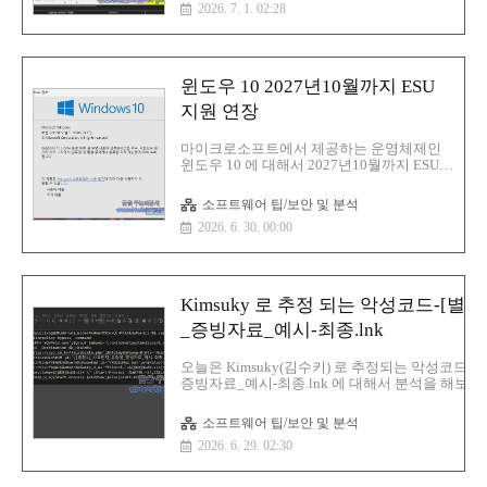
2026. 7. 1. 02:28
MBMD5:8151604ea33d487de589e20ad65e4705S
1:22386fd2cf7cd4310ae1fe228fed2a7a78f71cf6SH
256:7d3896807be6b294332a5daacd8e7eddddba89
악성코드 분석해당 악성코드는 Windows..
윈도우 10 2027년10월까지 ESU
지원 연장
마이크로소프트에서 제공하는 운영체제인
윈도우 10 에 대해서 2027년10월까지 ESU
지원 연장을 발표했습니다.마이크로소프트
는 일반 사용자를 위한 Windows 10 확장 보
소프트웨어 팁/보안 및 분석
안 업데이트(ESU) 프로그램의 적용 기간을 1
2026. 6. 30. 00:00
년 더 연장되었습니다.해당 ESU 프로그램에
등록된 기기는 2027년 10월 12일까지 계속
해서 보안 업데이트를 받을 수 있습니다.이
번 변경 사항은 공식 발표 없이 이루어졌으
며 마이크로소프트의 Windows 10 ESU 문서
Kimsuky 로 추정 되는 악성코드-[
업데이트와 전날 게시된 Windows
Experience 블로그 게시물의 편집자 주를 통
_증빙자료_예시-최종.lnk
해 확인되었습니다.원래 소비자용 ESU 프로
그램은 2026년 10월 12일에 종료될 예정이
오늘은 Kimsuky(김수키) 로 추정되는 악성코드인
었지만 해다 ESU 등록된 사용자들은 2027년
증빙자료_예시-최종.lnk 에 대해서 분석을 해보겠
10월의 2027년 종료일까지 계속 지원..
격 대상은 보험사, 금융사, 보안팀, 감사팀, 법무팀
있습니다.파일명:[별첨1]_사고인지_유형별_증빙자
소프트웨어 팁/보안 및 분석
즈:42 MBMD5:300bb48d11bc5d2b9ac558ec8e83
2026. 6. 29. 02:30
1:eeee1e0defa10f3791a3f00d804637f008ea4e07S
256:c534df540c66e8578cf8400280cf8d8a4ed7a21
분석악성코드는 문자열 치환 방법으로 난독화 돼 