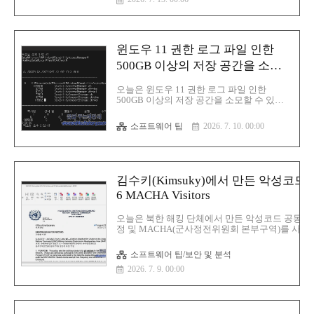
256:69ab1ecc3c4571a2c136d9d9b8c16623507c89
악성코드 분석1.hidden -Command 를 사용한 사용자
Hidden를 사용을 하기 때문에 PowerShell 창
악성..
윈도우 11 권한 로그 파일 인한
500GB 이상의 저장 공간을 소모
할 수 있는 버그 해결 방법
오늘은 윈도우 11 권한 로그 파일 인한
500GB 이상의 저장 공간을 소모할 수 있는
버그 해결 방법에 대해서 알아보겠습니다.마
이크로소프트는 Capability Access Manager
소프트웨어 팁
2026. 7. 10. 00:00
의 사전 기록(write-ahead) 로그 파일이 압축
되지 않은 채 지속적으로 증가해서 해당 문
제가 발생한 시스템에서 500GB 이상의 드라
이브 공간을 차지할 수 있는 Windows 11 버
그를 확인이번 수정 사항은 빌드 26200.8737
김수키(Kimsuky)에서 만든 악성코드-UNIM
및 26100.8737이 포함된 업데이트
6 MACHA Visitors
KB5095093에 포함되어 있음사용자는
Windows Update의 선택적 업데이트를 통해
업데이트를 설치하거나 2026년 7월 패치 화
오늘은 북한 해킹 단체에서 만든 악성코드 공동경비
요일(Patch Tuesday) 한국시각으로는 수요일
정 및 MACHA(군사정전위원회 본부구역)를 사칭을
에 배포에 포함될 때까지 기다릴 수 있습니
Policy Letter 6 MACHA Visitors 에 대해서 
다.해당 문..
명:UNIMAC Policy Letter 6 MACHA Visitors.pdf
소프트웨어 팁/보안 및 분석
MBMD5:8f5d4324561d9e52646800f3c12f3ec7SH
2026. 7. 9. 00:00
1:367dbdd01c6f779a5ad133ed2a621f5fe8ea66e6
256:173eba07c3b6caccbf64c72af605d3aaab453d
일단 악성코드 동작 과정은 간단합니다. 먼저 사
을 해서 사용자..