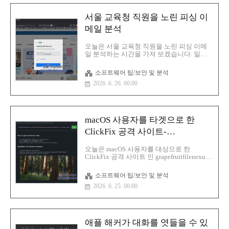
4=p,37=o,48=w,29=e는 이런 방식으..
서울 교육청 직원을 노린 피싱 이
메일 분석
오늘은 서울 교육청 직원을 노린 피싱 이메
일 분석하는 시간을 가져 보겠습니다. 일단
해당 발신자는 다음과 같습니
다.info@itechs(.)live그리고 피싱 제목은 [긴
소프트웨어 팁/보안 및 분석
급] 구버전 이메일 ???@sen(.)go(.)kr 업데이
2026. 6. 26. 00:00
트 및 조치 요청로 되어져 있습니다.안녕하
세요, ???님.현재 사용 중이신 이메일의 모든
구버전을 종료할 예정입니다.계정이 비활성
화되는 것을 방지하고 보다 체계적인 편지함
을 이용하시려면, 아래 버튼을 눌러 로그인
macOS 사용자를 타겟으로 한
해 주시기 바랍니다. 지금 업그레이드하기
감사합니다.sen(.)go(.)kr 웹메일 지원팀 드림
ClickFix 공격 사이트-
이번은 서울 교육청 웹메일 지원팀이라고 돼
grapefruitfilenexus 분석
있지만, 사실은 아님이메일 헤더 분석정상적
오늘은 macOS 사용자를 대상으로 한
인 sen(.)go(.)kr 발신 메일이 아닌 외부 도메
ClickFix 공격 사이트 인 grapefruitfilenexus
인 itechs(.)live를 이용해 ..
분석에 대해서 분석을 해 보겠습니다. 일단
정확하지는 않지만 Grapefruit(그레이프프루
소프트웨어 팁/보안 및 분석
트) 즉 Mac을 사용해 아이폰 앱에 보안 취약
2026. 6. 25. 00:00
점이 없는지 혹은 어떻게 만들어졌는지 해킹
및 보안 분석을 하는 도구 사이트로 위장하
고 있지 않을까? 생각이 들기도 합니
다.hxxp://grapefruitfilenexus(.)com/해당 사
이트는 일단 기본적으로 hxxp 로 인증서가
애플 해커가 대화를 엿들을 수 있
없는 것이 보이고 여기서 함정으로 GitHub