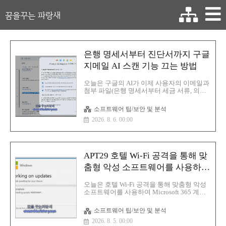
꿈을꾸는 파랑새
은행 명세서부터 진단서까지 구글
지메일 AI 스캔 기능 끄는 방법
오늘은 구글의 AI가 이제 사용자의 이메일과
첨부 파일(은행 명세서부터 세금 서류, 의료
편지까지)을 스캔할 수 있으며 기본적으로
활성화되어 있습니다. 이를 끄는 방법에 대
소프트웨어 팁/보안 및 분석
해 알아보겠습니다.일단 이게 눈에 잘 띄게
2026. 8. 6. 00:00
돼 있지 않은 것이 문제 사용자가 일일이 찾
아서 꺼야 하는 것이 문제입니다.먼저 컴퓨
터 기준으로 설명합니다.설정->모든 설정 보
기->스마트 기능 및 개인화->Gmail, Chat,
Meet의 스마트 기능 끄기->변경 사항 저장.
APT29 호텔 Wi-Fi 공격을 통해 맞
첫 번째 설정만으로는 충분하지 않음Google
Workspace 스마트 기능: Workspace 스마트
춤형 악성 소프트웨어를 사용하여
기능 설정 관리->두 체크박스 모두 해제->저
Microsoft 365 계정 공격
장여기서 안드로이드와 애플에서 지메을 사
오늘은 호텔 Wi-Fi 공격을 통해 맞춤형 악성
용을 하고 있다고 하면 추가 설정 필요설정->
소프트웨어를 사용하여 Microsoft 365 계정
계정 탭 하기->스마트 기능 및 개인화..
공격을 했다는 소식입니다.마이크로소프트
는 호텔 레스토랑 등의 Wi-Fi(와이파이) 네트
소프트웨어 팁/보안 및 분석
워크를 표적으로 삼은 전 세계적인 공격 캠
2026. 8. 5. 00:00
페인이며 APT29로도 알려진 러시아의 위협