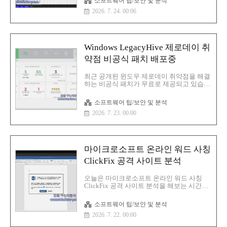
소프트웨어 팁/보안 및 분석
LGU 인터넷 개통 시 요금제 약정 및 개통에 관한
2026. 7. 24. 00:06
명:(경북대) 62230_1_농식품분야 AX 세부 추
즈:4 MBMD5:59b0c45d4cba37aa060a1e4fc763d3
1:a3ede66911da1c0ce5e25164f59310de2c6c1a5d
256:afaca459c8ae07447aa1492a8e5eb33da7959e8
Windows LegacyHive 제로데이 취
약점 비공식 패치 배포중
최근 공개된 윈도우 제로데이 취약점을 해결
하는 비공식 패치가 무료로 제공되고 있습니
다.이번 취약점을 악용하면 공격자가 최신
윈도우 시스템에서 권한을 상승시킬 수 있는
소프트웨어 팁/보안 및 분석
문제가 발생합니다.이번 취약점(LegacyHive
2026. 7. 23. 00:00
라고 명명되었으며 추적을 쉽게 하려고 CVE
ID는 부여되지 않았음) Nightmare Eclipse이
라는 보안 연구원이 Windows 사용자 프로필
서비스에서 발견Nightmare Eclipse는 마이크
로소프트가 2026년 7월 패치 화요일 업데이
마이크로소프트 온라인 워드 사칭
트를 발표한 날 해당 보안 취약점을 공격에
악용하기 어렵게 만들려고 간소화된 개념 증
ClickFix 공격 사이트 분석
명 익스플로잇과 함께 공개PoC를 분석하고
Tharros의 수석 취약점 분석가인 Will
오늘은 마이크로소프트 온라인 워드 사칭
Dormann은 관리자가 아닌 사용자도
ClickFix 공격 사이트 분석을 해보는 시간을
LegacyHive를 악용하여 클래..
가져 보겠습니다.해당 클릭픽스(ClickFix) 사
이트는 Microsoft Word Online인 것처럼 꾸미
소프트웨어 팁/보안 및 분석
는 것이 특징입니다.여기서 The "Word
2026. 7. 22. 00:00
Online" extension is not installed in your
browser. To view the document offline, click