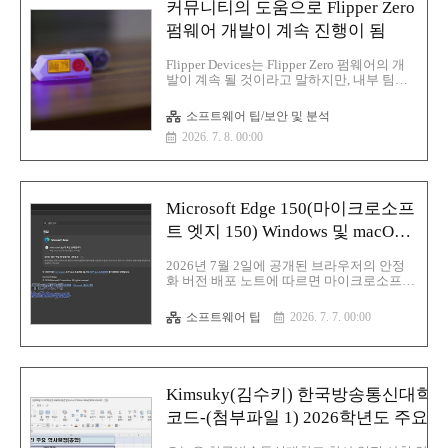
커뮤니티의 도움으로 Flipper Zero
펌웨어 개발이 계속 진행이 됨
Flipper Devices는 Flipper Zero 펌웨어의 개
발이 계속 될 것이라고 말하지만, 내부 팀은
더 작은 내부 팀과의 커뮤니티 기여에 대한
의존도가 높아졌습니다.해당 발표는 가제트
소프트웨어 팁/보안 및 분석
제조업체가 Flipper One 오픈 Linux 플랫폼
2026. 7. 8. 00:00
과 같은 새로운 장치를 구축하는 데 집중하
기로 함에 따라 제공되며 이를 위해 회사는
개발을 완료하는 데 커뮤니티의 도움을 주었
습니다.주의력 결핍 과잉 행동 장애 (ADHD)
를 가진 사람들이 미국, 영국,유럽 및 캐나다
Microsoft Edge 150(마이크로소프
에서 7월 14일에 공개 판매를 위해 예정된 산
만 함을 줄일 수 있도록 새로 출시된 Busy
트 엣지 150) Windows 및 macOS
Bar 장치도 있습니다.Flipper Devices는
용 Google 계정 로그인 기능 추가
Flipper Zero 휴대용 펜 테스트 장치의 공식
2026년 7월 2일에 공개된 브라우저의 안정
펌웨어는 여전히 유지되지만 풀 타임 기능
화 버전 배포 노트에 따르면 마이크로소프트
개발은 ..
는 Windows 및 macOS용 Edge 버전 150에서
Google 계정을 통한 로그인 기능을 추가이제
소프트웨어 팁
2026. 7. 7. 00:00
부터는 사용자는 Microsoft 계정과 함께
Google 계정으로 로그인할 수 있습니다.해당
기능은 두 플랫폼의 모든 Microsoft Edge 사
용자에게 점진적으로 적용되고 있으며 시스
템 관리자는 새로운
Kimsuky(김수키) 한국방송통신대학
NonMicrosoftAccountSignInEnabled 정책을
사용하여 기능의 사용 여부를 관리할 수 있
코드-(첨부파일 1) 2026학년도 주요 학
습니다.이번 변경 사항은 2020년 마이크로소
프트가 구글 서비스를 엣지에 기본적으로 통