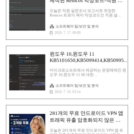
제작된 Remcos 악성코드-직원 설
문조사 보고서.vbs
오늘은 직원 설문조사 보고서로 위장한
Remcos 트로이 목마 악성코드인 직원 설문
조사 보고서.vbs 에 대해서 알아보겠습니
다.Remcos는 일반적으로 피싱 공격을 통해
소프트웨어 팁/보안 및 분석
유포하는 트로이 목마이며 주로 송장 또는
2026. 7. 17. 00:00
주문이라고 위장을 하고 있으며 Remcos 특
징은 다음과 같습니다.권한 상승:Remcos는
감염된 시스템에 대한 관리자 권한을 얻고
UAC(사용자 계정 제어)를 비활성화할 수 있
습니다. 이런 방법을 통해서 공격자가 악성
윈도우 10,윈도우 11
코드 실행이 더 쉬워집니다.방어 회
KB5101650,KB5099414,KB5099539
피:Remcos는 프로세스 인젝션을 사용하여
합법적인 프로세스 내에 자신을 포함하므로
보안 업데이트
안티바이러스 이 탐지하기가 어려워지며 또
마이크로소프트에서 제공하는 운영체제인 윈
한 악성코드는 백그라운드에서 실행되어 사
도우 10,윈도우 11 에 대한
용자로부터 자신을 숨길 수 있습니다.데이터
KB5101650,KB5099414,KB5099539 보안 업데
수집:Remcos 멀웨어의 핵심 기능 중 ..
이트가 진행이 되었습니다.이번 보안 업데이트
소프트웨어 팁/보안 및 분석
는 취약점 1건을 포함하여 총 570건의 취약점
2026. 7. 16. 03:14
을 수정했습니다.254 권한 상승 취약점17가지
보안 기능 우회 취약점145가지 원격 코드 실행
취약점102가지 정보 유출 취약점35가지 서비
스 거부 취약점16가지 스푸핑 취약점 이 수정이
되었습니다.Windows 10 KB5099539 신기능
281개의 무료 안드로이드 VPN 앱
OLE 자동화(알려진 문제) 수정됨: 2026년 6월
보안 업데이트로 인해 발생한 OLE 자동화
트래픽 유출 암호화되지 않은 데
(oleaut32.dll)의 호환성 문제를 해결합니다.같
이터 사용자 추적 문제가 발견
은 기본 저장소를 공유하는 BYREF 매개변수를
오늘은 281개의 무료 안드로이드 VPN 앱 트
사용하여 COM 메서드를 호출하기 위해 IDis..