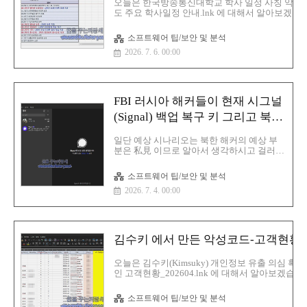
오늘은 한국방송통신대학교 학사 일정 사칭 악성코드
합할 계획이 없다고 밝혔던 입장과는 정반대
도 주요 학사일정 안내.lnk 에 대해서 알아보겠습니다
의 행보이며 해당 기능 추가는 지난 6월 마이
학년도 주요 학사일정 안내.lnk사이즈:1
크로소프트 365 로드맵을 통해 처..
MBMD5:23b895522bef3c76879ee050d3564255S
소프트웨어 팁/보안 및 분석
1:819dd13f0b16cf7769b79207bac9dbd3c1c3cf00
2026. 7. 6. 00:00
256:cce863d31f184108c7e38d6e76fb5ed4c04909
악성코드 분석먼저 해당 악성코드는 사용자가 실행
게 실행을 합니다.C:\Users\Public\Pictures 에 
C:\Users\Public\Videos\ 에 작업 스케줄러에 등록 후
FBI 러시아 해커들이 현재 시그널
(Signal) 백업 복구 키 그리고 북한
해커의 예상 공격 시나리오
일단 예상 시나리오는 북한 해커의 예상 부
분은 私見 이므로 알아서 생각하시고 걸러내
시면 됩니다. FBI와 CISA는 러시아 정보기관
과 연계된 시그널(Signal) 사용자를 표적으로
소프트웨어 팁/보안 및 분석
한 피싱 캠페인이 시그널 백업 복구 키를 탈
2026. 7. 4. 00:00
취하는 방식으로 진화했으며 해당 백업 복구
키 탈취 시 공격자들이 피해자의 과거 메시
지에 접근할 수 있게 되었다고 경고이번에
발표된 공지는 2026년 3월 발표된 권고문의
업데이트 버전으로 당시에는 위협 행위자들
김수키 에서 만든 악성코드-고객현황_202
이 종단 간 암호화를 해독하기보다는 계정을
탈취하기 위해 고안된 피싱 캠페인을 통해
오늘은 김수키(Kimsuky) 개인정보 유출 의심 
상용 메시징 앱 특히 시그널 사용자를 표적
인 고객현황_202604.lnk 에 대해서 알아보겠습
으로 삼고 있다고 경고발표된 FBI 공익 공지
무 담당자를 대상으로 삼아 여러 차례 메일을 주고
에 따르면 RIS(러시아 정보기관) 사이버 위협
을 실행하도록 유도하는 방식으로 방심을 유도해
행위자들은 업데이트된 피싱 메시지에서 여
소프트웨어 팁/보안 및 분석
하는 방식을 사용하고 있습니다.파일명: 고객현황_20
전히 자동화된 CMA ..