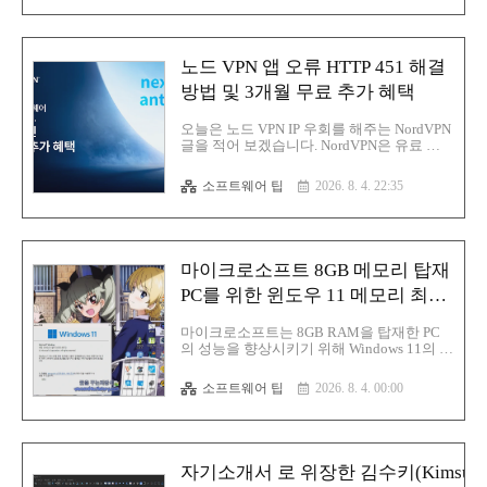
행위자 미드나이트 블리자드(Midnight
Blizzard) 와 연관되어 있다고 합니다.해당 활
동은 사이버보안 기업 릴리아퀘스트
(ReliaQuest)의 보고서를 통해 공개된 바 있
노드 VPN 앱 오류 HTTP 451 해결
으며 해당 보고서에서는 공격자가 Wi-Fi 기
기의 DNS 설정을 변경해 마이크로소프트
방법 및 3개월 무료 추가 혜택
365 계정을 탈취한 방법을 상세히 설명했습
니다.마이크로소프트는 배후를 미드나이트
오늘은 노드 VPN IP 우회를 해주는 NordVPN
블리자드의 하위 클러스터인 스
글을 적어 보겠습니다. NordVPN은 유료 개
톰-2945(Storm-2945) 로 추적된 러시아 해커
인용 가상사설망 서버이며 윈도우, MacOS,
들에게 돌..
리눅스를 지원하고 있으며 스마트폰에서는
소프트웨어 팁
2026. 8. 4. 22:35
안드로이드와 iOS 를 지원을 하고 있습니다.
그리고 안드로이드 TV에서 사용할 수가 있
습니다.노드 VPN의 본사는 데이터 보존법의
의무가 없으며 여기서 제일 중요한 것은 5개
의 눈(Five Eyes), 14개의 눈 (Fourteen Eyes)
마이크로소프트 8GB 메모리 탑재
해당 동맹에서 안전하며 파나마에 있습니다.
그리고 2019년 10월 29일 노드 VPN은 노-로
PC를 위한 윈도우 11 메모리 최적
그 감사 보고서를 공개 보안 컨설팅 회사와
화를 4대 신규 중점 분야 중 하나
파트너십을 맺고 램 서버로 인프라 교체, 버
마이크로소프트는 8GB RAM을 탑재한 PC
그 바운티 프로그램 그리고 2022년 6월에서
로 확정
의 성능을 향상시키기 위해 Windows 11의 메
는 인도는 VPN 회사와 ISP에게 5년 이상 고
모리 사용량을 줄이는 작업을 진행 중입니
객 데이터를..
다.이는 Windows 총괄 책임자인 파반 다불루
소프트웨어 팁
2026. 8. 4. 00:00
리(Pavan Davuluri)가 2026년 남은 기간 중점
적으로 다룰 4대 분야 중 하나나머지 분야로
는 온보딩 및 설정, 가족용 기능, 음성 입력이
있습니다.해당 계획은 Windows 11에 대한 주
요 비판 사항을 해결하기 위해 지난 3월에 시
자기소개서 로 위장한 김수키(Kimsuk
작된 노력을 바탕으로 하며마이크로소프트