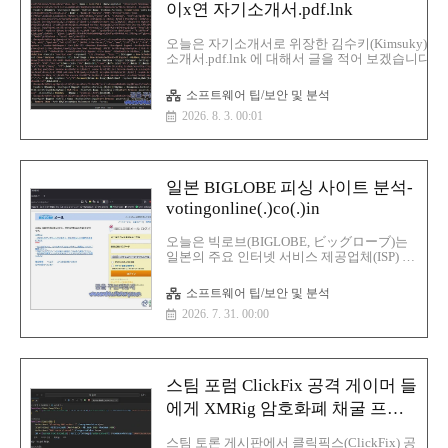
는 메모리 최적화 작업에 대한 구체적인 기
이x연 자기소개서.pdf.lnk
술적 접근 방식을 밝히지 않았습니다.8GB
RAM PC를 위한 윈도우 11 메모리 최적화마
오늘은 자기소개서로 위장한 김수키(Kimsuky)에
이크로소프트는 8GB RAM 장치에서 더 빠
소개서.pdf.lnk 에 대해서 글을 적어 보겠습니다.
르고 반응성이 뛰어난 사용자 경험을 제공하
서.pdf.lnk사이즈:1 MBMD5:5577fffb5b5acd3771e
기 위해 윈도우 11의 메모리 사용..
1:96f7e28184e2e08fae0b76175d813346f9e24db3
소프트웨어 팁/보안 및 분석
256:863f1405a190e2d87f06c5a9383b91b660bf4a
2026. 8. 3. 00:01
악성코드 분석1.Windows 바로 가기 파일로 위
경우에는 구글 아이콘이 표시될 것입니다.namestring: T
사용자에게는 이 파일이 '한글(HWP) 문서'인 것처럼
일본 BIGLOBE 피싱 사이트 분석-
votingonline(.)co(.)in
오늘은 빅로브(BIGLOBE, ビッグローブ)는
일본의 주요 인터넷 서비스 제공업체(ISP) 및
통신 기업 사용자를 노린 피싱(Phishing) 사
이트인 votingonline(.)co(.)in 에 대해서 분석
소프트웨어 팁/보안 및 분석
을 해 보겠습니다.피싱(Phishing) 사이트 분
2026. 7. 31. 00:00
석피싱 사이트 내용本日は 2026年7月28日
(火)です。 現在の時刻は 21時 24分 43秒 で
す。お知らせ・iOS18へのアップデートに
ともなう、BIGLOBEメールの動作不具合に
ついてNew!・BIGLOBEメール、メールサ
스팀 포럼 ClickFix 공격 게이머 들
ービスのメンテナンス情報はこちらをご確
認ください。・Webメールにログインが出
에게 XMRig 암호화폐 채굴 프로
来ない場合はこちらをご確認ください。・
그램 유포
BIGLOBEを騙るフィッシングサイト・フィ
스팀 토론 게시판에서 클릭픽스(ClickFix) 공