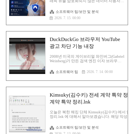
래픽 유출 암호화되지 않은 데이터 사용자
추적 문제가 발견된 내용에 대해서 글을 적
어 보겠습니다.연구원들은 구글 플레이 스토
소프트웨어 팁/보안 및 분석
어에서 가장 인기 있는 무료 VPN 앱 281개를
2026. 7. 15. 00:00
새로운 테스트 시스템으로 분석한 결과 많은
앱들이 사용자들이 VPN을 설치하는 가장 기
본적인 이유 즉 트래픽을 비공개로 안전하게
보호하는 기능을 제대로 수행하지 못하는 것
으로 나타났다.하나 이상의 문제가 있는 것
DuckDuckGo 브라우저 YouTube
으로 표시된 앱들은 24억 회 이상 설치되었
음문제는 복잡한 것이 아니라 기본적인 것들
광고 차단 기능 내장
이며 29개의 앱은 암호화된 터널 외부로 사
용자 트래픽이 유출되도록 허용하는데 여기
2008년 미국의 게이브리얼 와인버그(Gabriel
에는 사용자가 방문하는 웹사이트를 드러내
Weinberg)가 만든 검색 엔진 이자 브라우저
는 DNS 조회 정보도 포함되며 61개의 앱은
를 제공하는 DuckDuckGo 브라우저에서
일부 데이터를 평문으로 전송하..
YouTube 광고 차단 기능 내장을 한 브라우저
소프트웨어 팁
2026. 7. 14. 00:00
를 출시했습니다.광고 차단 기능을 내장하여
대부분의 동영상 광고가 재생 전과 재생 중
에 표시되지 않도록 차단을 하는 기능입니
다.해당 기능은 iOS, Mac, Windows용
DuckDuckGo 최신 버전에서 기본적으로 활
Kimsuky(김수키) 전세 계약 특약 
성화되어 있으며 안드로이드 사용자는 설정-
>광고 차단에서 수동으로 켤 수 있습니다.해
계약 특약 정리.lnk
당 시스템은 uBlock Origin에서 제공하는 커
뮤니티 관리 필터 목록과 DuckDuckGo 자체
오늘은 북한 해킹 단체 Kimsuky(김수키) 에서 
호환성 규칙을 함께 사용하면 광고 차단 기
정리.lnk 에 대해서 알아보겠습니다. 해당 악성
능은 DuckDuckGo에 내장된 YouTube 플레
미끼 파일로 위장하고 있습니다.파일명:전세 계약 특약
이어인 Duck Pl..
MBMD5:c489b3e9fce5646a2910765e25285984S
소프트웨어 팁/보안 및 분석
1:2f8a132c2eaaa32c9ad193c730aa69957e86f3cbS
2026. 7. 13. 00:06