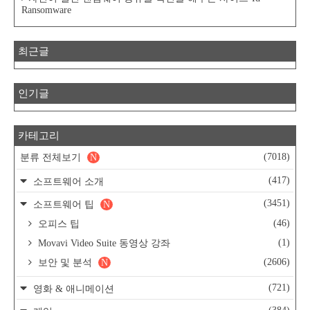
Ransomware
최근글
인기글
카테고리
(7018)
분류 전체보기
N
(417)
소프트웨어 소개
(3451)
소프트웨어 팁
N
(46)
오피스 팁
(1)
Movavi Video Suite 동영상 강좌
(2606)
보안 및 분석
N
(721)
영화 & 애니메이션