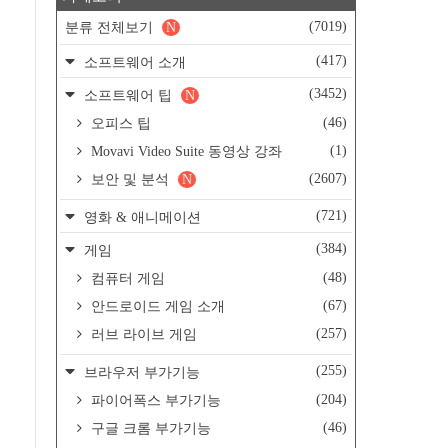
(7019)
분류 전체보기
N
(417)
소프트웨어 소개
(3452)
소프트웨어 팁
N
(46)
오피스 팁
(1)
Movavi Video Suite 동영상 강좌
(2607)
보안 및 분석
N
(721)
영화 & 애니메이션
(384)
게임
(48)
컴퓨터 게임
(67)
안드로이드 게임 소개
(257)
러브 라이브 게임
(255)
브라우저 부가기능
(204)
파이어폭스 부가기능
(46)
구글 크롬 부가기능