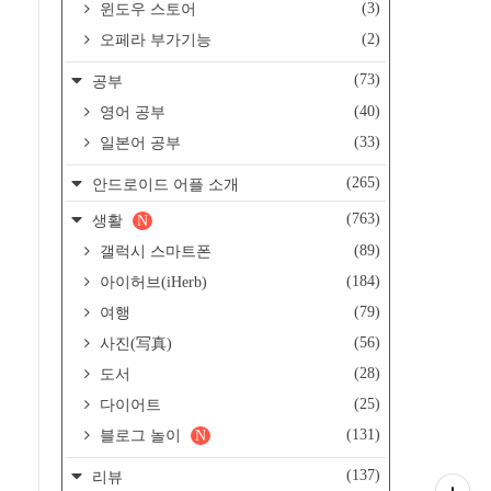
(3)
윈도우 스토어
(2)
오페라 부가기능
(73)
공부
(40)
영어 공부
(33)
일본어 공부
(265)
안드로이드 어플 소개
(763)
생활
N
(89)
갤럭시 스마트폰
(184)
아이허브(iHerb)
(79)
여행
(56)
사진(写真)
(28)
도서
(25)
다이어트
(131)
블로그 놀이
N
(137)
리뷰