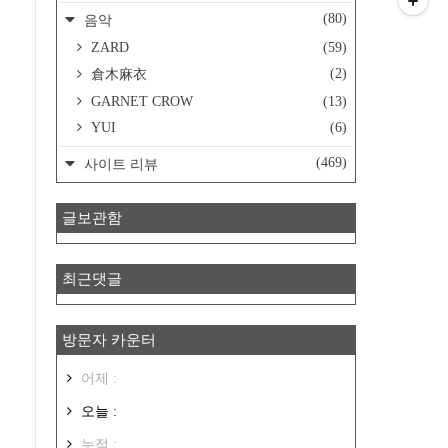
(80)
음악
ZARD
(59)
(2)
倉木麻衣
GARNET CROW
(13)
YUI
(6)
(469)
사이트 리뷰
글보관함
최근댓글
방문자 카운터
어제 :
오늘 :
누적 :