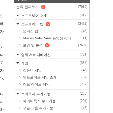
(7019)
분류 전체보기
N
(417)
소프트웨어 소개
(3452)
문에
소프트웨어 팁
N
(46)
오피스 팁
용자
(1)
Movavi Video Suite 동영상 강좌
(2607)
보안 및 분석
N
(721)
영화 & 애니메이션
합니
(384)
라고
게임
(48)
컴퓨터 게임
 자
(67)
안드로이드 게임 소개
다.
(257)
러브 라이브 게임
(255)
브라우저 부가기능
(204)
파이어폭스 부가기능
그리
(46)
구글 크롬 부가기능
 하