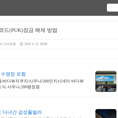
드(PUK)잠금 해제 방법
시 스마트폰
2018. 4. 23. 00:00
 수영장 포함
/바다뷰자쿠지/사우나/200인치시네마 바다뷰
드식 사우나,200평정원
 다녀간 감성풀빌라