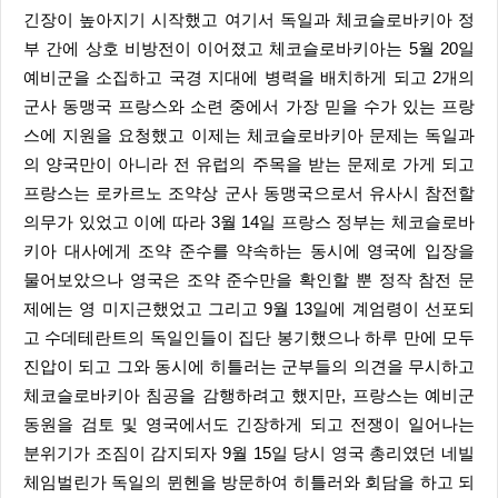
긴장이 높아지기 시작했고 여기서 독일과 체코슬로바키아 정
부 간에 상호 비방전이 이어졌고 체코슬로바키아는 5월 20일
예비군을 소집하고 국경 지대에 병력을 배치하게 되고 2개의
군사 동맹국 프랑스와 소련 중에서 가장 믿을 수가 있는 프랑
스에 지원을 요청했고 이제는 체코슬로바키아 문제는 독일과
의 양국만이 아니라 전 유럽의 주목을 받는 문제로 가게 되고
프랑스는 로카르노 조약상 군사 동맹국으로서 유사시 참전할
의무가 있었고 이에 따라 3월 14일 프랑스 정부는 체코슬로바
키아 대사에게 조약 준수를 약속하는 동시에 영국에 입장을
물어보았으나 영국은 조약 준수만을 확인할 뿐 정작 참전 문
제에는 영 미지근했었고 그리고 9월 13일에 계엄령이 선포되
고 수데테란트의 독일인들이 집단 봉기했으나 하루 만에 모두
진압이 되고 그와 동시에 히틀러는 군부들의 의견을 무시하고
체코슬로바키아 침공을 감행하려고 했지만, 프랑스는 예비군
동원을 검토 및 영국에서도 긴장하게 되고 전쟁이 일어나는
분위기가 조짐이 감지되자 9월 15일 당시 영국 총리였던 네빌
체임벌린가 독일의 뮌헨을 방문하여 히틀러와 회담을 하고 되