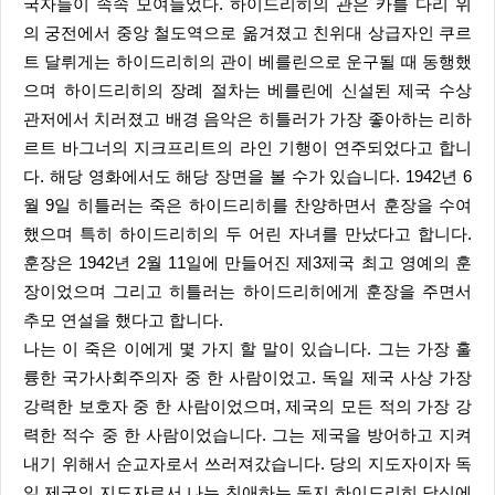
국자들이 속속 모여들었다. 하이드리히의 관은 카를 다리 위
의 궁전에서 중앙 철도역으로 옮겨졌고 친위대 상급자인 쿠르
트 달뤼게는 하이드리히의 관이 베를린으로 운구될 때 동행했
으며 하이드리히의 장례 절차는 베를린에 신설된 제국 수상
관저에서 치러졌고 배경 음악은 히틀러가 가장 좋아하는 리하
르트 바그너의 지크프리트의 라인 기행이 연주되었다고 합니
다. 해당 영화에서도 해당 장면을 볼 수가 있습니다. 1942년 6
월 9일 히틀러는 죽은 하이드리히를 찬양하면서 훈장을 수여
했으며 특히 하이드리히의 두 어린 자녀를 만났다고 합니다.
훈장은 1942년 2월 11일에 만들어진 제3제국 최고 영예의 훈
장이었으며 그리고 히틀러는 하이드리히에게 훈장을 주면서
추모 연설을 했다고 합니다.
나는 이 죽은 이에게 몇 가지 할 말이 있습니다. 그는 가장 훌
륭한 국가사회주의자 중 한 사람이었고. 독일 제국 사상 가장
강력한 보호자 중 한 사람이었으며, 제국의 모든 적의 가장 강
력한 적수 중 한 사람이었습니다. 그는 제국을 방어하고 지켜
내기 위해서 순교자로서 쓰러져갔습니다. 당의 지도자이자 독
일 제국의 지도자로서 나는 친애하는 동지 하이드리히 당신에