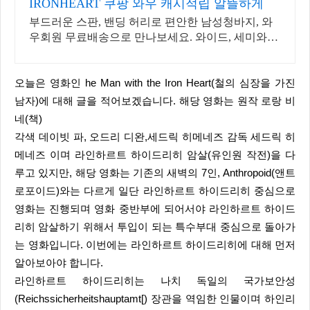
IRONHEART 쿠팡 와우 캐시적립 알뜰하게
부드러운 스판, 밴딩 허리로 편안한 남성청바지, 와
우회원 무료배송으로 만나보세요. 와이드, 세미와이
드, 벌룬핏 등 원하는 핏의 남성청바지, 쿠팡에서 찾
아보세요!
오늘은 영화인 he Man with the Iron Heart(철의 심장을 가진
남자)에 대해 글을 적어보겠습니다. 해당 영화는 원작 로랑 비
네(책)
각색 데이빗 파, 오드리 디완,세드릭 히메네즈 감독 세드릭 히
메네즈 이며 라인하르트 하이드리히 암살(유인원 작전)을 다
루고 있지만, 해당 영화는 기존의 새벽의 7인, Anthropoid(앤트
로포이드)와는 다르게 일단 라인하르트 하이드리히 중심으로
영화는 진행되며 영화 중반부에 되어서야 라인하르트 하이드
리히 암살하기 위해서 투입이 되는 특수부대 중심으로 돌아가
는 영화입니다. 이번에는 라인하르트 하이드리히에 대해 먼저
알아보아야 합니다.
라인하르트 하이드리히는 나치 독일의 국가보안성
(Reichssicherheitshauptamt[) 장관을 역임한 인물이며 하인리