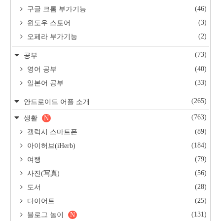
(46)
구글 크롬 부가기능
(3)
윈도우 스토어
(2)
오페라 부가기능
(73)
공부
(40)
영어 공부
(33)
일본어 공부
(265)
안드로이드 어플 소개
(763)
생활
N
(89)
갤럭시 스마트폰
(184)
아이허브(iHerb)
(79)
여행
(56)
사진(写真)
(28)
도서
(25)
다이어트
(131)
블로그 놀이
N