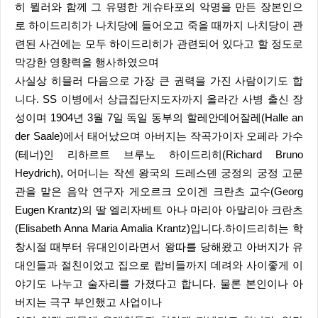
히 뮐러와 함께 그 유명한 게슈타포의 악명을 만든 장본인으
로 하이드리히가 나치당에 들어오고 죽을 때까지 나치당이 관
련된 사건에는 모두 하이드리히가 관련되어 있다고 할 정도로
막강한 영향력을 행사하였으며
사실상 히믈러 다음으로 가장 큰 권력을 가진 사람이기도 합
니다. SS 이병에서 상급집단지도자까지 올라간 사병 출신 장
성이며 1904년 3월 7일 독일 동부의 할레안데어잘레(Halle an
der Saale)에서 태어났으며 아버지는 작곡가이자 오페라 가수
(테너)인 리하르트 브루노 하이드리히(Richard Bruno
Heydrich), 어머니는 작센 왕국의 드레스덴 궁정의 궁정 고문
관을 맡은 음악 연구자 게오르크 오이겐 크란츠 교수(Georg
Eugen Krantz)의 딸 엘리자베트 아나 마리아 아말리아 크란츠
(Elisabeth Anna Maria Amalia Krantz)입니다.하이드리히는 학
창시절 때부터 유대인이라면서 왕따를 당해왔고 아버지가 유
대인들과 절친이었고 집으로 랍비들까지 데려와 사이좋게 이
야기도 나누고 술자리를 가졌다고 합니다. 물론 본인이나 아
버지는 극구 부인했고 사업이나