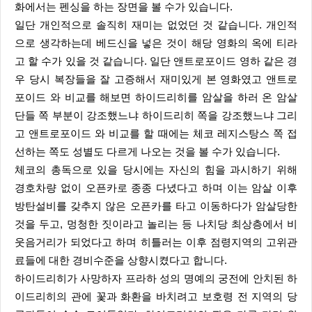
화에서는 펜싱을 하는 장면을 볼 수가 있습니다.
일단 개인적으로 솔직히 재미는 없었던 것 같습니다. 개인적
으로 생각하는데 베드신을 넣은 것이 해당 영화의 옥에 티라
고 할 수가 있을 것 같습니다. 일단 앤트로포이드 영하 같은 경
우 당시 복장들을 잘 고증해서 재미있게 본 영화였고 앤트로
포이드 와 비교를 해보면 하이드리히를 암살을 하러 온 암살
단들 쪽 부분이 강조했느냐 하이드리히 쪽을 강조했느냐 그리
고 앤트로포이드 와 비교를 할 때에는 체코 레지스탕스 쪽 접
선하는 쪽도 성별도 다르게 나오는 것을 볼 수가 있습니다.
체코의 총독으로 있을 당시에는 자신의 힘을 과시하기 위해
경호차량 없이 오픈카로 종종 다녔다고 하며 이는 암살 이후
방탄설비를 갖추지 않은 오픈카를 타고 이동하다가 암살당한
것을 두고, 멍청한 짓이라고 놀리는 등 나치당 최상층에서 비
웃음거리가 되었다고 하며 히틀러는 이후 점령지역의 고위관
료들에 대한 경비수준을 상향시켰다고 합니다.
하이드리히가 사망하자 프라하 성의 명예의 궁전에 안치된 하
이드리히의 관에 꽃과 화환을 바치려고 보호령 전 지역의 당