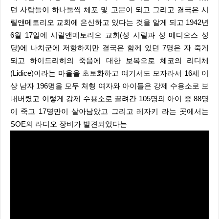
던 사람들이 하나둘씩 체포 및 고문이 되고 그리고 결국은 시
릴앤메토리오 교회에 은신하고 있다는 것을 알게 되고 1942년
6월 17일에 시릴앤메토리오 교회(성 시릴과 성 메디오스 성
당)에 나치군에 저항하지만 결국은 함께 있던 7명은 자 죽게
되고 하이드리히의 죽음에 대한 보복으로 체코의 리디체
(Lidice)이라는 마을을 초토화하고 여기서도 모자라서 16세 이
상 남자 196명을 모두 처형 여자와 아이들은 강제 수용소로 보
내버렸고 이렇게 강제 수용소로 끌려간 105명의 아이 중 88명
이 죽고 17명만이 살아남았고 그리고 레자키 라는 곳에서는
SOE의 라디오 장비가 발견되었다는