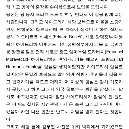
게 최고 영예의 훈장을 수여함으로써 보답을 드립니다.
당신은 당 동지 프리츠 토드 이후 두 번째로 이 상을 받게 되는
사람입니다. 그리고 하이드리히 사망 보복으로 마을을 소탕하
면서 연합군의 첩보작전에 큰 차질이 생겼다고 하며 실제로
본래 에드바르트 베네스(Edvard Beneš), 체코 망명정부 대통
령은 하이드리히 이후에도 나치 점령정부에서 교육 및 국민계
몽 장관을 맡은 전직 체코군 장교 엠마누엘 모라베치(Emanuel
Moravec)와 하이드리히의 후임자, 카를 헤르만 프랑크(Karl
Hermann Frank)를 암살할 생각이었지만 하이드리히 암살로
말미암은 독일의 보복으로 말미암아 점령지 주민들이 겁을 먹
고 협력하기를 극도로 꺼리자 더 이상의 암살은 감히 기도하
지 못했다고 하며 그래서 영국 첩보부는 방침을 암살에서 납
치로 바꾸었다고 합니다. 일단 하이드리히가 암살이 된 원인
은 아마도 철저한 시간관념에서 온 습관 그리고 자만이 아니
었을까 하면 나쁜 인간은 반드시 처벌을 받게 된다는 것입니
다.
그리고 해당 글에 첨부된 사진은 위키 백과에서 가져왔으면