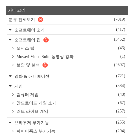
카테고리
(7019)
분류 전체보기
N
(417)
소프트웨어 소개
(3452)
소프트웨어 팁
N
(46)
오피스 팁
(1)
Movavi Video Suite 동영상 강좌
(2607)
보안 및 분석
N
(721)
영화 & 애니메이션
(384)
게임
(48)
컴퓨터 게임
(67)
안드로이드 게임 소개
(257)
러브 라이브 게임
(255)
브라우저 부가기능
(204)
파이어폭스 부가기능