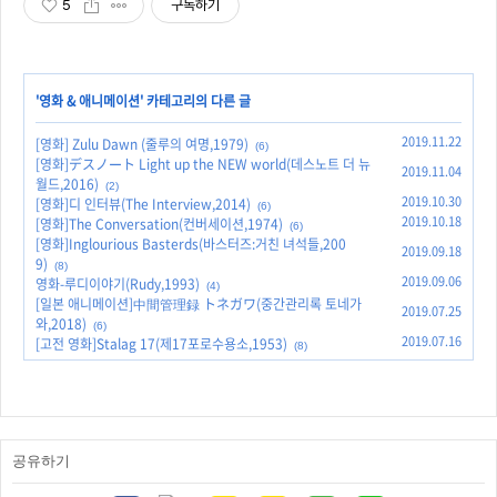
5
구독하기
'
영화 & 애니메이션
' 카테고리의 다른 글
2019.11.22
[영화] Zulu Dawn (줄루의 여명,1979)
(6)
[영화]デスノート Light up the NEW world(데스노트 더 뉴
2019.11.04
월드,2016)
(2)
2019.10.30
[영화]디 인터뷰(The Interview,2014)
(6)
2019.10.18
[영화]The Conversation(컨버세이션,1974)
(6)
[영화]Inglourious Basterds(바스터즈:거친 녀석들,200
2019.09.18
9)
(8)
2019.09.06
영화-루디이야기(Rudy,1993)
(4)
[일본 애니메이션]中間管理録 トネガワ(중간관리록 토네가
2019.07.25
와,2018)
(6)
2019.07.16
[고전 영화]Stalag 17(제17포로수용소,1953)
(8)
공유하기