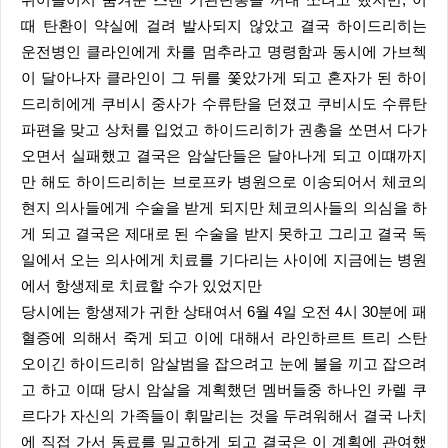
뛰어들어서 숨겨둔 스텐 기관단총을 꺼내 쏘려고 했지만, 이
때 탄환이 약실에 걸려 발사되지 않았고 결국 하이드리히는
운전병인 클라인에게 차를 멈추라고 명령함과 동시에 가브첵
이 달아나자 클라인이 그 뒤를 쫓았가게 되고 혼자가 된 하이
드리히에게 쿠비시 중사가 수류탄을 던졌고 쿠비시도 수류탄
파편을 맞고 상처를 입었고 하이드리히가 권총을 쏘면서 다가
오면서 실패했고 결국은 암살단들은 달아나게 되고 이떄까지
만 해도 하이드리히는 브로프카 병원으로 이송되어서 체코의
현지 의사들에게 수술을 받게 되지만 체코의사들의 의심을 하
게 되고 결국은 제대로 된 수술을 받지 못하고 그리고 결국 독
일에서 오는 의사에게 치료를 기다리는 사이에 지금에는 병원
에서 항생제로 치료할 수가 있었지만
당시에는 항생제가 귀한 상태여서 6월 4일 오전 4시 30분에 패
혈증에 의해서 죽게 되고 이에 대해서 라인하르트 트리 스탄
오이긴 하이드리히 암살범을 잡으려고 눈에 불을 끼고 잡으려
고 하고 이때 당시 암살을 계획했던 멤버들중 하나인 카렐 쿠
르다가 자신의 가족들이 휘말리는 것을 두려워해서 결국 나치
에 직접 가서 동료를 밀고하게 되고 결국은 이 계획에 관여했