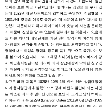
여러 인맥 때문에 유대인들과 친하게 지냈다고 합니다. 일단
영화를 보면 해군 사관학교에서 쫓겨나는 장면을 볼 수가 있
는데 1922년 해군사관학교에 입학하고 중위까지 진급했으나
1931년에 모종의 이유로 쫓겨났는데 소문에 의하면 처녀를 강
간했기 때문이라고 하나 하이드리히가 훗날 이 사건을 은폐했
기 때문에 진상은 알 수 없는데 일부에서는 약혼녀가 있음에
도 다른 처녀와 내연관계를 가진 것이 발각되어 여성의 명예
와 장교의 품위를 훼손했다. 는 명목으로 퇴역했다고 합니다.
영화에서는 여성의 명예와 장교의 품위 위반으로 쫓겨나는 것
을 볼 수가 있습니다. 그리고 해당 처녀(여성)분의 아버지가 당
시 해군총사령관이던 에리히 레더 상급대장과 막역한 친구였
기 때문에 강제로 퇴역하였다고 한다고 돼 있으면 해당 영화
에서도 이런 진행를 따르고 있습니다.
참고로 레더 제독은 1928년 10월 1일 한스 젠커 상급대장에
이어 총사령관에 취임했으므로 강제 예편의 발단이 되는 사건
은 최소한 이 이후 일어난 것으로 보인다. 그리고 당시 하이드
리히는 리나 폰 오스텐(Lina von Osten 1911년 6월14일~1985
년 8월14일)[과 약혼한 상태였으며 하급귀족 출신인 리나는 발