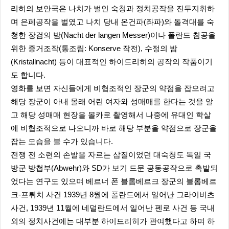
리히의 보안국은 나치가 벌인 숙청과 정치공작을 진두지휘하
며 은폐공작을 벌였고 나치 당내 온건파(좌파)와 돌격대를 숙
청한 장검의 밤(Nacht der langen Messer)이나 폴란드 침공을
위한 증거조작(통조림: Konserve 작전), 수정의 밤
(Kristallnacht) 등이 대표적인 하이드리히의 공작의 작품이기
도 합니다.
영화를 보면 자신들에게 비협조적인 장군의 약점을 잡으려고
해당 장군이 아내 몰래 어린 여자와 성매매를 한다는 것을 알
고 해당 성매매 현장을 몰카로 촬영해서 나중에 유대인 학살
에 비협조적으로 나오니까 바로 해당 부분을 약점으로 장군을
잡는 모습을 볼 수가 있습니다.
전쟁 전 소련의 손발을 자르는 삽질이었던 대숙청도 독일 국
방군 방첩부(Abwehr)와 SD가 보기 드문 공동공작으로 촉발되
었다는 연구도 있으며 베르너 폰 블롬베르크 장군의 블롬베르
크-프뤼치 사건 1939년 8월에 폴란드에서 일어난 그라이비츠
사건, 1939년 11월에 네덜란드에서 일어난 펜로 사건 등 국내
외의 정치사건에는 대부분 하이드리히가 관여했다고 하며 하