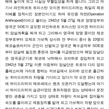
배에 놓이게 되고 사실상 무혈입성을 하게 됩니다. 그리고 여
기서 라인하르트 트리스탄 오이겐 하이드리히는 독일의 체코
지배를 정착시킨 장본인이기도 하며 유인원 작전(Operation
Anthropoid)이라고 불리는 1942년 5월 27일 체코 망명정부와
영국군 SOE가 공모한 라인하르트 트리스탄 오이겐 하이드리
히 암살계획을 짜게 되고 그리해서 영국에 망명 중이던 체코
정부로부터 요제프 가브첵 상사와 얀 쿠비시 중사 등 10명의
체코슬로바키아 군인이 선발되고 영국군 특수공작부 SOE로
부터 암살에 필요한 훈련과 장비를 지급받았으며 해당 암살단
은 영국공군기로 체코에 낙하해서 프라하로 잠입하게 되고
1942년 5월 27일 이른 아침부터 암살단은 트로야 다리 앞의
홀레쇼비체 거리로 향하는 커브길에서 프라하 성으로 출근하
는 하이드리히의 차량을 기다리고 있다가 약 오전 10시 반경
에 하이드리히의 메르세데스 벤츠 오픈카가 도달했는데 여기
서 하이드리히의 습관이었던 호위차량은 없는 상태에서 운전
병만 권총을 가지고 있던 상태로 차량이 커브길에 접어들자
속도를 줄이려고 제동장치를 밟게 되고 가브첵이 차량 앞으로