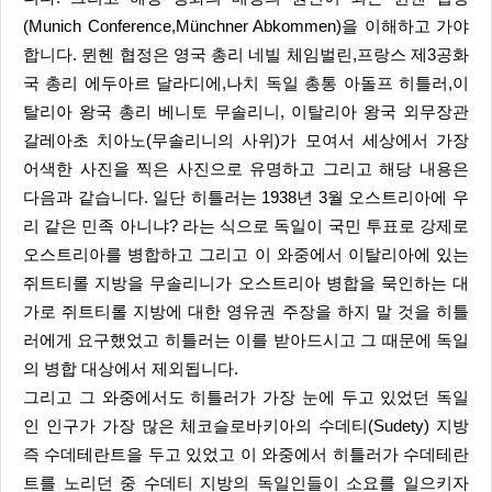
(Munich Conference,Münchner Abkommen)을 이해하고 가야
합니다. 뮌헨 협정은 영국 총리 네빌 체임벌린,프랑스 제3공화
국 총리 에두아르 달라디에,나치 독일 총통 아돌프 히틀러,이
탈리아 왕국 총리 베니토 무솔리니, 이탈리아 왕국 외무장관
갈레아초 치아노(무솔리니의 사위)가 모여서 세상에서 가장
어색한 사진을 찍은 사진으로 유명하고 그리고 해당 내용은
다음과 같습니다. 일단 히틀러는 1938년 3월 오스트리아에 우
리 같은 민족 아니냐? 라는 식으로 독일이 국민 투표로 강제로
오스트리아를 병합하고 그리고 이 와중에서 이탈리아에 있는
쥐트티롤 지방을 무솔리니가 오스트리아 병합을 묵인하는 대
가로 쥐트티롤 지방에 대한 영유권 주장을 하지 말 것을 히틀
러에게 요구했었고 히틀러는 이를 받아드시고 그 때문에 독일
의 병합 대상에서 제외됩니다.
그리고 그 와중에서도 히틀러가 가장 눈에 두고 있었던 독일
인 인구가 가장 많은 체코슬로바키아의 수데티(Sudety) 지방
즉 수데테란트을 두고 있었고 이 와중에서 히틀러가 수데테란
트를 노리던 중 수데티 지방의 독일인들이 소요를 일으키자