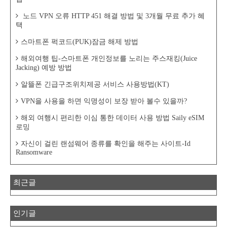
노드 VPN 오류 HTTP 451 해결 방법 및 3개월 무료 추가 혜
택
스마트폰 퍽코드(PUK)잠금 해제 방법
해외여행 팁-스마트폰 개인정보를 노리는 주스재킹(Juice
Jacking) 예방 방법
알뜰폰 긴급구조위치제공 서비스 사용방법(KT)
VPN을 사용을 하면 익명성이 보장 받아 볼수 있을까?
해외 여행시 편리한 이심 통한 데이터 사용 방법 Saily eSIM
로밍
자신이 걸린 랜섬웨어 종류를 확인을 해주는 사이트-Id
Ransomware
최근글
인기글