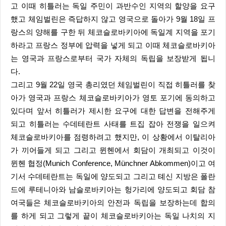
고 이때 히틀러는 독일 주민이 과반수인 지역의 할양을 요구
했고 체임벌린은 즉답하지 않고 영국으로 돌아가 9월 18일 프
랑스의 양해를 구한 뒤 체코슬로바키아에 독일계 지역을 포기
하라고 프랑스 정부에 압력을 넣게 되고 이때 체코슬로바키아
는 영국과 프랑스로부터 국가 자체의 독립을 보장받게 됩니
다.
그리고 9월 22일 영국 총리였던 체임벌린이 직접 히틀러를 찾
아가 영국과 프랑스 체코슬로바키아가 영토 포기에 동의하고
있다며 앞서 히틀러가 제시한 요구에 대한 답변을 전해주게
되고 히틀러는 수데테란트 사태를 트집 잡아 전쟁을 일으켜
체코슬로바키아를 점령하려고 했지만, 이 상황에서 이탈리아
가 끼어들게 되고 그리고 뮌헨에서 회담이 개최되고 이것이
뮌헨 협정(Munich Conference, Münchner Abkommen)이고 여
기서 수데테란트는 독일에 양도되고 그리고 톄신 지방은 폴란
드에 루테니아와 남슬로바키아는 헝가리에 양도되고 회담 참
여국들은 체코슬로바키아의 안전과 독립을 보장하는데 합의
를 하게 되고 그렇게 끝이 체코슬로바키아는 독일 나치의 지