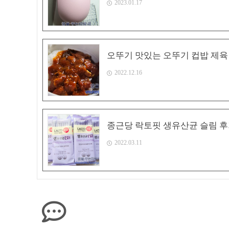
2023.01.17
오뚜기 맛있는 오뚜기 컵밥 제육
2022.12.16
종근당 락토핏 생유산균 슬림 
2022.03.11