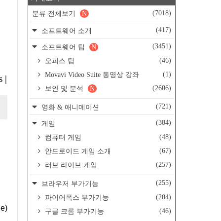
(7018)
분류 전체보기
N
(417)
소프트웨어 소개
(3451)
소프트웨어 팁
N
(46)
오피스 팁
(1)
Movavi Video Suite 동영상 강좌
s
|
(2606)
보안 및 분석
N
(721)
영화 & 애니메이션
(384)
게임
(48)
컴퓨터 게임
(67)
안드로이드 게임 소개
(257)
러브 라이브 게임
(255)
브라우저 부가기능
(204)
파이어폭스 부가기능
e)
(46)
구글 크롬 부가기능