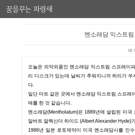
꿈을꾸는 파랑새
멘소래담 익스트림
오늘은 의약외품인 멘소래담 익스트림 스프레이파스 에스 핫타입에 대해 글을 적어보겠습니다. 일단 개인적으로 허
리 디스크가 있는데 날씨가 추워지니까 허리가 쑤셔
다.
일단 마트 같은 곳에서 멘소래담 익스트림 스프레이파
매를 한 것 같습니다.
멘소래담(Mentholatum)은 1889년에 설립된
알버트 알렉산더 하이드 (Albert Alexander Hyd
1988년 일본 로토제약이 미국 멘소래담사를 인수를 했으며 이전부터 일본에서 멘소래담 상표권 계약을 맺고 있었