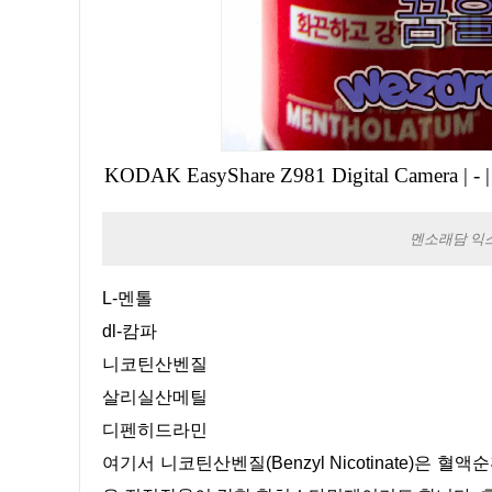
KODAK EasyShare Z981 Digital Camera
|
-
멘소래담 익
L-멘톨
dl-캄파
니코틴산벤질
살리실산메틸
디펜히드라민
여기서 니코틴산벤질(Benzyl Nicotinate)은 혈