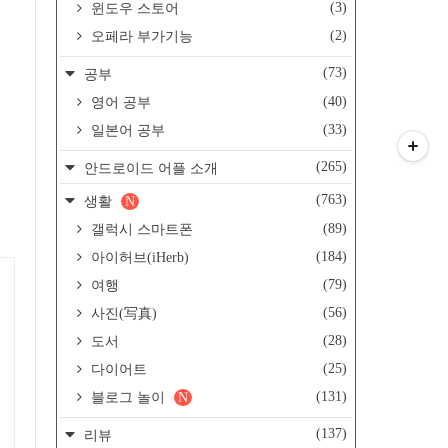
(3)
윈도우 스토어
(2)
오페라 부가기능
(73)
공부
(40)
영어 공부
(33)
일본어 공부
(265)
안드로이드 어플 소개
(763)
생활
N
(89)
갤럭시 스마트폰
(184)
아이허브(iHerb)
(79)
여행
(56)
사진(写真)
(28)
도서
(25)
다이어트
(131)
블로그 놀이
N
(137)
리뷰