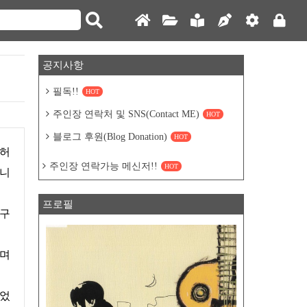
공지사항
필독!!
HOT
주인장 연락처 및 SNS(Contact ME)
HOT
블로그 후원(Blog Donation)
HOT
주인장 연락가능 메신저!!
HOT
습니
프로필
 구
이며