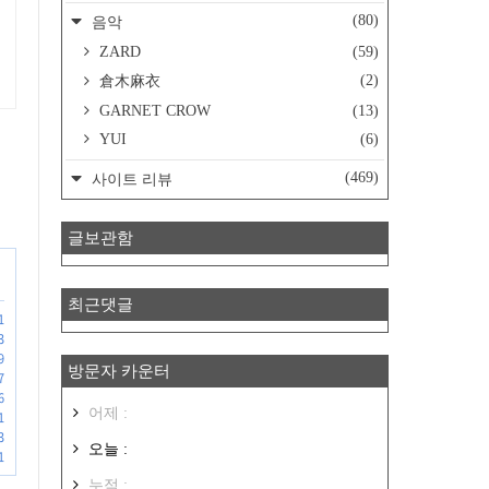
(80)
음악
ZARD
(59)
(2)
倉木麻衣
GARNET CROW
(13)
YUI
(6)
(469)
사이트 리뷰
글보관함
최근댓글
1
3
9
방문자 카운터
7
6
어제 :
1
3
오늘 :
1
누적 :