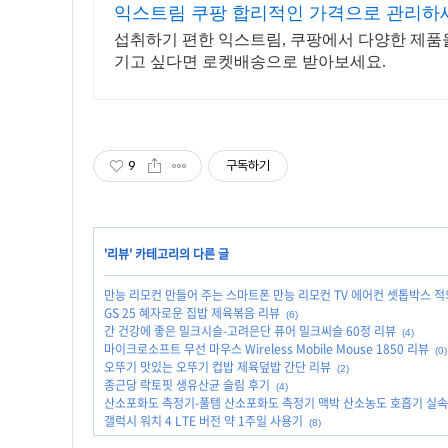
익스트림 쿠팡 합리적인 가격으로 관리하
섭취하기 편한 익스트림, 쿠팡에서 다양한 제품을
기고 싶다면 로켓배송으로 받아보세요.
9
구독하기
'
리뷰
' 카테고리의 다른 글
만능 리모컨 만들어 주는 스마트폰 만능 리모컨 TV 에어컨 셋톱박스 적외
GS 25 혜자로운 집밥 제육볶음 리뷰
(6)
간 건강에 좋은 밀크시슬-고려은단 퓨어 밀크씨슬 60정 리뷰
(4)
마이크로소프트 무선 마우스 Wireless Mobile Mouse 1850 리뷰
(0)
오뚜기 맛있는 오뚜기 컵밥 제육덮밥 간단 리뷰
(2)
종근당 락토핏 생유산균 슬림 후기
(4)
산소포화도 측정기-풀템 산소포화도 측정기 맥박 산소농도 호흡기 실
갤럭시 워치 4 LTE 버전 약 1주일 사용기
(8)