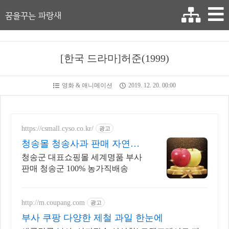
꿈을꾸는 파랑새
[한국 드라마]허준(1999)
영화 & 애니메이션
2019. 12. 20. 00:00
https://csmall.cyso.co.kr/
광고
청송몰 청송사과 판매 자연이
만든 명품 청송사과
청송군 대표쇼핑몰 세계명품 부사
판매 청송군 100% 농가직배송
http://m.coupang.com
광고
부사 쿠팡 다양한 제철 과일 한눈에