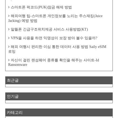
스마트폰 퍽코드(PUK)잠금 해제 방법
해외여행 팁-스마트폰 개인정보를 노리는 주스재킹(Juice
Jacking) 예방 방법
알뜰폰 긴급구조위치제공 서비스 사용방법(KT)
VPN을 사용을 하면 익명성이 보장 받아 볼수 있을까?
해외 여행시 편리한 이심 통한 데이터 사용 방법 Saily eSIM
로밍
자신이 걸린 랜섬웨어 종류를 확인을 해주는 사이트-Id
Ransomware
최근글
인기글
카테고리