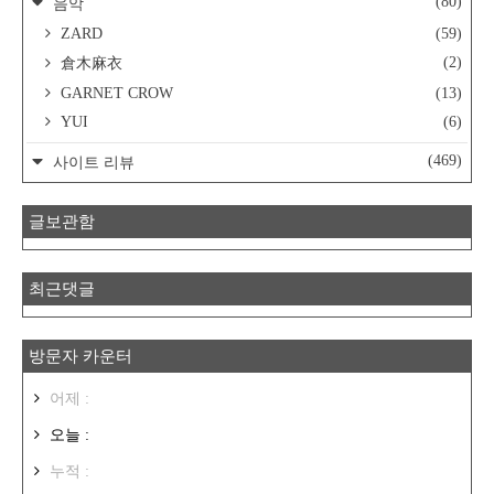
(80)
음악
ZARD
(59)
(2)
倉木麻衣
GARNET CROW
(13)
YUI
(6)
(469)
사이트 리뷰
글보관함
최근댓글
방문자 카운터
어제 :
오늘 :
누적 :