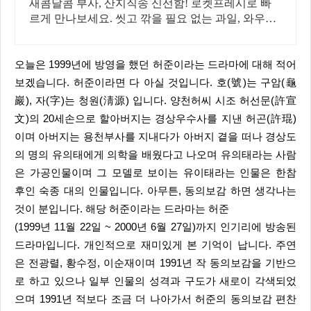
새콤달콤 부사, 산지직송 신선함! 로켓프레시로 빠
르게 만나보세요. 씻고 깎을 필요 없는 과일, 와우회
원 무료배송으로 편리하게 즐겨요!
오늘은 1999년에 방영을 했던 허준이라는 드라마에 대해 적어
보겠습니다. 허준이라면 다 아실 것입니다. 호(號)는 구암(龜
巖), 자(字)는 청원(淸源) 입니다. 양천허씨 시조 허선문(許宣
文)의 20세손으로 할아버지는 경상우수사를 지낸 허곤(許琨)
이며 아버지는 용천부사를 지내다가 아버지 곁을 떠나 경상도
의 명의 유의태에게 의학을 배웠다고 나오며 유의태라는 사람
은 가공인물이며 그 모델로 보이는 유이태라는 인물은 한참
후인 숙종 대의 인물입니다. 아무튼, 동의보감 하면 생각나는
것이 분입니다. 해당 허준이라는 드라마는 허준
(1999년 11월 22일 ~ 2000년 6월 27일)까지 인기리에 방송된
드라마입니다. 개인적으로 재미있게 본 기억이 납니다. 주연
은 전광렬, 황수정, 이순재이며 1991년 작 동의보감을 기반으
로 하고 있으나 일부 인물의 성격과 구도가 새로이 각색되었
으며 1991년 적보다 조금 더 나아가서 허준의 동의보감 편찬