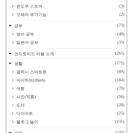
(3)
윈도우 스토어
(2)
오페라 부가기능
(73)
공부
(40)
영어 공부
(33)
일본어 공부
(265)
안드로이드 어플 소개
(171)
생활
(89)
갤럭시 스마트폰
(184)
아이허브(iHerb)
(79)
여행
(56)
사진(写真)
(28)
도서
(25)
다이어트
(131)
블로그 놀이
(137)