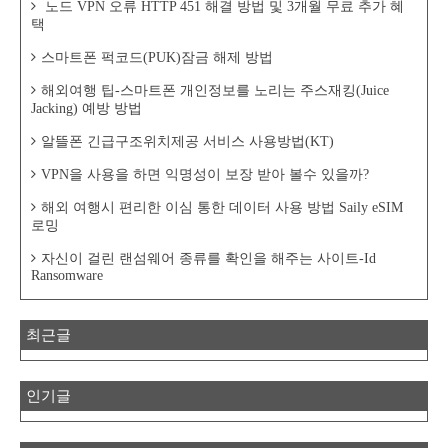
노드 VPN 오류 HTTP 451 해결 방법 및 3개월 무료 추가 혜
택
스마트폰 퍽코드(PUK)잠금 해제 방법
해외여행 팁-스마트폰 개인정보를 노리는 주스재킹(Juice
Jacking) 예방 방법
알뜰폰 긴급구조위치제공 서비스 사용방법(KT)
VPN을 사용을 하면 익명성이 보장 받아 볼수 있을까?
해외 여행시 편리한 이심 통한 데이터 사용 방법 Saily eSIM
로밍
자신이 걸린 랜섬웨어 종류를 확인을 해주는 사이트-Id
Ransomware
최근글
인기글