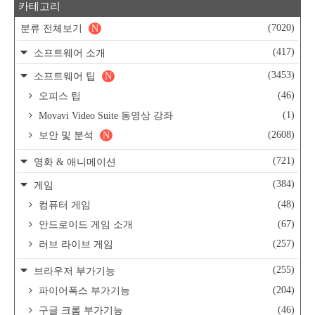
카테고리
(7020)
분류 전체보기
N
(417)
소프트웨어 소개
(3453)
소프트웨어 팁
N
(46)
오피스 팁
(1)
Movavi Video Suite 동영상 강좌
(2608)
보안 및 분석
N
(721)
영화 & 애니메이션
(384)
게임
(48)
컴퓨터 게임
(67)
안드로이드 게임 소개
(257)
러브 라이브 게임
(255)
브라우저 부가기능
(204)
파이어폭스 부가기능
(46)
구글 크롬 부가기능