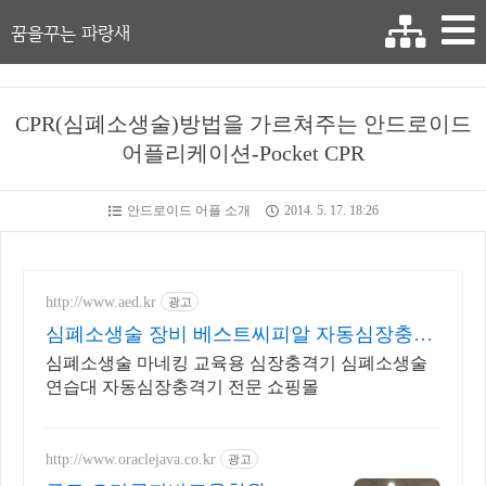
꿈을꾸는 파랑새
CPR(심폐소생술)방법을 가르쳐주는 안드로이드
어플리케이션-Pocket CPR
안드로이드 어플 소개
2014. 5. 17. 18:26
http://www.aed.kr
광고
심폐소생술 장비 베스트씨피알 자동심장충격
기는 베스트씨피알
심폐소생술 마네킹 교육용 심장충격기 심폐소생술
연습대 자동심장충격기 전문 쇼핑몰
http://www.oraclejava.co.kr
광고