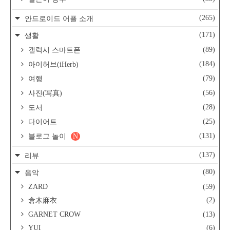
(265)
안드로이드 어플 소개
(171)
생활
(89)
갤럭시 스마트폰
(184)
아이허브(iHerb)
(79)
여행
(56)
사진(写真)
(28)
도서
(25)
다이어트
(131)
블로그 놀이
N
(137)
리뷰
(80)
음악
ZARD
(59)
(2)
倉木麻衣
GARNET CROW
(13)
YUI
(6)