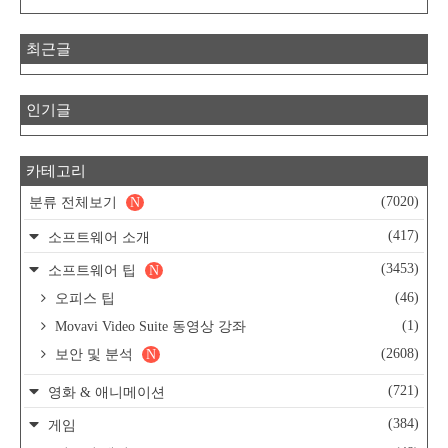
최근글
인기글
카테고리
(7020)
분류 전체보기
N
(417)
소프트웨어 소개
(3453)
소프트웨어 팁
N
(46)
오피스 팁
(1)
Movavi Video Suite 동영상 강좌
(2608)
보안 및 분석
N
(721)
영화 & 애니메이션
(384)
게임