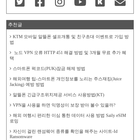
추천글
KTM 모바일 알뜰폰 셀프개통 및 친구초대 이벤트로 가입 방
법
노드 VPN 오류 HTTP 451 해결 방법 및 3개월 무료 추가 혜
택
스마트폰 퍽코드(PUK)잠금 해제 방법
해외여행 팁-스마트폰 개인정보를 노리는 주스재킹(Juice
Jacking) 예방 방법
알뜰폰 긴급구조위치제공 서비스 사용방법(KT)
VPN을 사용을 하면 익명성이 보장 받아 볼수 있을까?
해외 여행시 편리한 이심 통한 데이터 사용 방법 Saily eSIM
로밍
자신이 걸린 랜섬웨어 종류를 확인을 해주는 사이트-Id
Ransomware