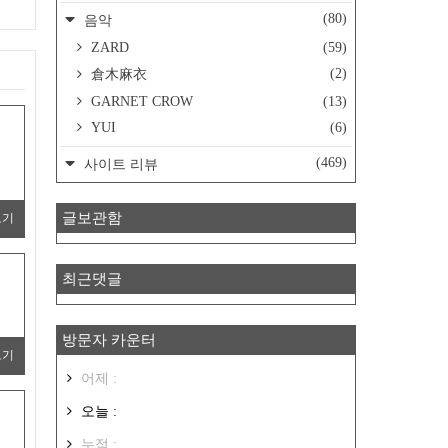
(80)
음악
ZARD
(59)
(2)
倉木麻衣
GARNET CROW
(13)
YUI
(6)
(469)
사이트 리뷰
글보관함
보기
최근댓글
방문자 카운터
보기
어제 :
오늘 :
누적 :