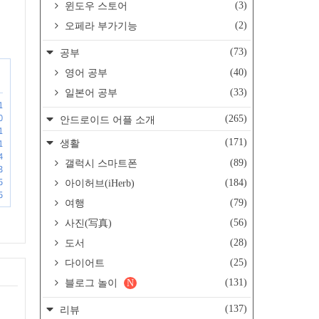
(3)
윈도우 스토어
(2)
오페라 부가기능
(73)
공부
(40)
영어 공부
(33)
일본어 공부
1
0
(265)
안드로이드 어플 소개
1
(171)
1
생활
4
(89)
갤럭시 스마트폰
3
5
(184)
아이허브(iHerb)
5
(79)
여행
(56)
사진(写真)
(28)
도서
(25)
다이어트
(131)
블로그 놀이
N
(137)
리뷰