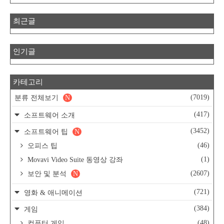
최근글
인기글
카테고리
(7019)
분류 전체보기
N
(417)
소프트웨어 소개
(3452)
소프트웨어 팁
N
(46)
오피스 팁
(1)
Movavi Video Suite 동영상 강좌
(2607)
보안 및 분석
N
(721)
영화 & 애니메이션
(384)
게임
(48)
컴퓨터 게임