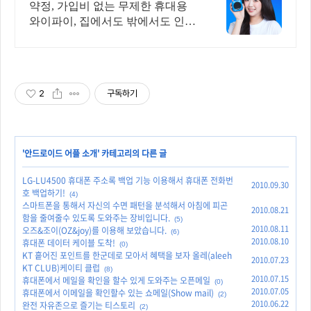
약정/가입비없이 무료반납까지
약정, 가입비 없는 무제한 휴대용
와이파이, 집에서도 밖에서도 인터
넷연결 걱정 끝
2
구독하기
'
안드로이드 어플 소개
' 카테고리의 다른 글
LG-LU4500 휴대폰 주소록 백업 기능 이용해서 휴대폰 전화번
2010.09.30
호 백업하기!
(4)
스마트폰을 통해서 자신의 수면 패턴을 분석해서 아침에 피곤
2010.08.21
함을 줄여줄수 있도록 도와주는 장비입니다.
(5)
2010.08.11
오즈&조이(OZ&joy)를 이용해 보았습니다.
(6)
2010.08.10
휴대폰 데이터 케이블 도착!
(0)
KT 흩어진 포인트를 한군데로 모아서 혜택을 보자 올레(aleeh
2010.07.23
KT CLUB)케이티 클럽
(8)
2010.07.15
휴대폰에서 메일을 확인을 할수 있게 도와주는 오픈메일
(0)
2010.07.05
휴대폰에서 이메일을 확인할수 있는 쇼메일(Show mail)
(2)
2010.06.22
완전 자유존으로 즐기는 티스토리
(2)