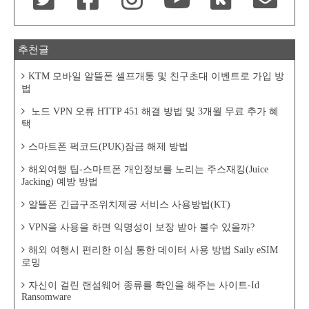
추천글
KTM 모바일 알뜰폰 셀프개통 및 친구초대 이벤트로 가입 방
법
노드 VPN 오류 HTTP 451 해결 방법 및 3개월 무료 추가 혜
택
스마트폰 퍽코드(PUK)잠금 해제 방법
해외여행 팁-스마트폰 개인정보를 노리는 주스재킹(Juice
Jacking) 예방 방법
알뜰폰 긴급구조위치제공 서비스 사용방법(KT)
VPN을 사용을 하면 익명성이 보장 받아 볼수 있을까?
해외 여행시 편리한 이심 통한 데이터 사용 방법 Saily eSIM
로밍
자신이 걸린 랜섬웨어 종류를 확인을 해주는 사이트-Id
Ransomware