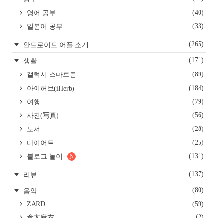
(40)
영어 공부
(33)
일본어 공부
(265)
안드로이드 어플 소개
(171)
생활
(89)
갤럭시 스마트폰
(184)
아이허브(iHerb)
(79)
여행
(56)
사진(写真)
(28)
도서
(25)
다이어트
(131)
블로그 놀이
N
(137)
리뷰
(80)
음악
ZARD
(59)
(2)
倉木麻衣