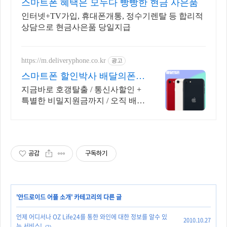
스마트폰 혜택은 모누다 빵빵한 현금 사은품
인터넷+TV가입, 휴대폰개통, 정수기렌탈 등 합리적
상담으로 현금사은품 당일지급
https://m.deliveryphone.co.kr
광고
스마트폰 할인박사 배달의폰
박리다매! 무조건 더 할인!
지금바로 호갱탈출 / 통신사할인 +
특별한 비밀지원금까지 / 오직 배달
의폰
공감
구독하기
'
안드로이드 어플 소개
' 카테고리의 다른 글
언제 어디서나 OZ Life24를 통한 와인에 대한 정보를 알수 있
2010.10.27
는 서비스!
(2)