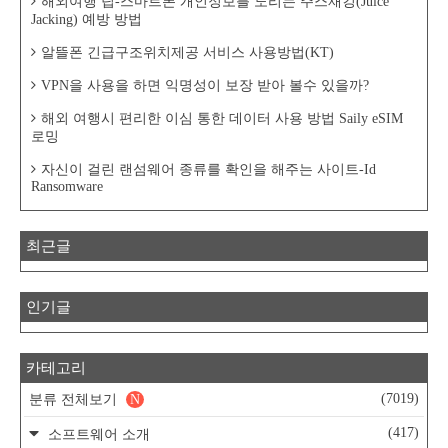
해외여행 팁-스마트폰 개인정보를 노리는 주스재킹(Juice
Jacking) 예방 방법
알뜰폰 긴급구조위치제공 서비스 사용방법(KT)
VPN을 사용을 하면 익명성이 보장 받아 볼수 있을까?
해외 여행시 편리한 이심 통한 데이터 사용 방법 Saily eSIM
로밍
자신이 걸린 랜섬웨어 종류를 확인을 해주는 사이트-Id
Ransomware
최근글
인기글
카테고리
(7019)
분류 전체보기
N
(417)
소프트웨어 소개