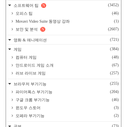
(3452)
소프트웨어 팁
N
(46)
오피스 팁
(1)
Movavi Video Suite 동영상 강좌
(2607)
보안 및 분석
N
(721)
영화 & 애니메이션
(384)
게임
(48)
컴퓨터 게임
(67)
안드로이드 게임 소개
(257)
러브 라이브 게임
(255)
브라우저 부가기능
(204)
파이어폭스 부가기능
(46)
구글 크롬 부가기능
(3)
윈도우 스토어
(2)
오페라 부가기능
(73)
공부