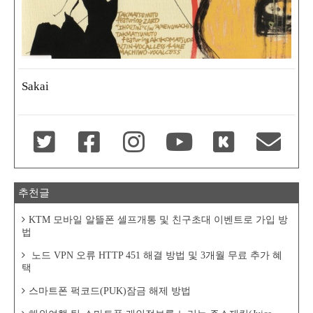
Sakai
추천글
KTM 모바일 알뜰폰 셀프개통 및 친구초대 이벤트로 가입 방
법
노드 VPN 오류 HTTP 451 해결 방법 및 3개월 무료 추가 혜
택
스마트폰 퍽코드(PUK)잠금 해제 방법