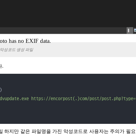
oto has no EXIF data.
악성코드 생성 파일
다.
)

dvupdate.exe https://encorpost(.)com/post/post.php?type=