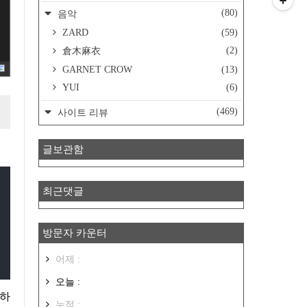
(80)
음악
ZARD
(59)
(2)
倉木麻衣
GARNET CROW
(13)
YUI
(6)
(469)
사이트 리뷰
글보관함
최근댓글
방문자 카운터
어제 :
오늘 :
누적 :