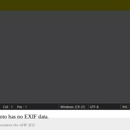
oto has no EXIF data.
ocument.vbs 내부 코드