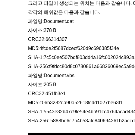
그리고 파일이 생성되는 위치는 다음과 같습니다. C:\U
각각의 해쉬값은 다음과 같습니다.
파일명:Document.dat
사이즈:278 B
CRC32:6631d307
MD5:4fcde2f5687dcecf620d9c696385f34e
SHA-1:7c5c0ee507bdf803dd4a16fc602024c893a
SHA-256:f9fdcc80d8c0780861a66826069ec5a9d
파일명:Document.vbs
사이즈:205 B
CRC32:d51fb3e1
MD5:c06b3282da90a52618fcdd1027be63f1
SHA-1:5543e32b47c9fe54e4bb91cc4764acad43
SHA-256: 5888bd6c7b4b53afe840694261b2accd