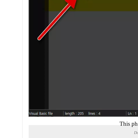
This ph
D