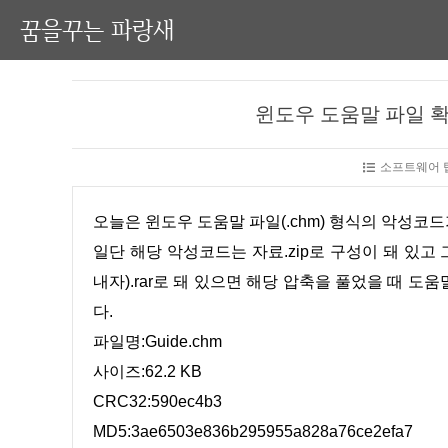
꿈을꾸는 파랑새
윈도우 도움말 파일 확
소프트웨어 팁
오늘은 윈도우 도움말 파일(.chm) 형식의 악성
일단 해당 악성코드는 자료.zip로 구성이 돼 있
내자).rar로 돼 있으면 해당 압축을 풀었을 때 
다.
파일명:Guide.chm
사이즈:62.2 KB
CRC32:590ec4b3
MD5:3ae6503e836b295955a828a76ce2efa7