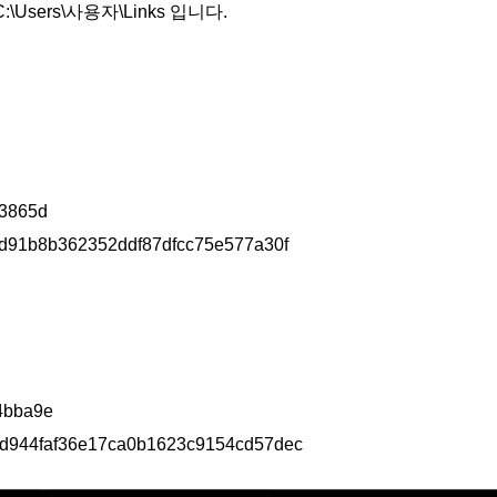
sers\사용자\Links 입니다.
3865d
d91b8b362352ddf87dfcc75e577a30f
4bba9e
d944faf36e17ca0b1623c9154cd57dec