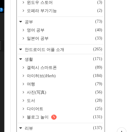
(3)
윈도우 스토어
(2)
오페라 부가기능
(73)
공부
(40)
영어 공부
(33)
일본어 공부
(265)
안드로이드 어플 소개
(171)
생활
(89)
갤럭시 스마트폰
(184)
아이허브(iHerb)
(79)
여행
(56)
사진(写真)
(28)
도서
(25)
다이어트
(131)
블로그 놀이
N
(137)
리뷰