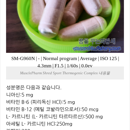
SM-G960N
|
-
|
Normal program
|
Average
|
ISO 125
|
4.3mm
|
F1.5
|
1/60s
|
0.0ev
MusclePharm Shred Sport Thermogenic Complex 내용물
성분명은 다음과 같습니다.
니아신:5 mg
비타민 B-6 (피리독신 HCl):5 mg
비타민 B-12 (메틸 코발라민으로서):50 mcg
L- 카르니틴 (L- 카르니틴 타르타르산):500 mg
아세틸 L- 카르니틴 HCl:250mg