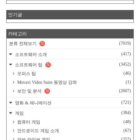
인기글
카테고리
(7019)
분류 전체보기
N
(417)
소프트웨어 소개
(3452)
소프트웨어 팁
N
(46)
오피스 팁
(1)
Movavi Video Suite 동영상 강좌
(2607)
보안 및 분석
N
(721)
영화 & 애니메이션
(384)
게임
(48)
컴퓨터 게임
(67)
안드로이드 게임 소개
(257)
러브 라이브 게임