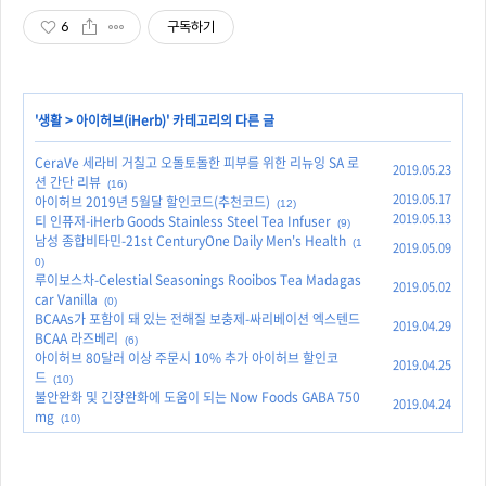
6
구독하기
'
생활
>
아이허브(iHerb)
' 카테고리의 다른 글
CeraVe 세라비 거칠고 오돌토돌한 피부를 위한 리뉴잉 SA 로
2019.05.23
션 간단 리뷰
(16)
2019.05.17
아이허브 2019년 5월달 할인코드(추천코드)
(12)
2019.05.13
티 인퓨저-iHerb Goods Stainless Steel Tea Infuser
(9)
남성 종합비타민-21st CenturyOne Daily Men's Health
(1
2019.05.09
0)
루이보스차-Celestial Seasonings Rooibos Tea Madagas
2019.05.02
car Vanilla
(0)
BCAAs가 포함이 돼 있는 전해질 보충제-싸리베이션 엑스텐드
2019.04.29
BCAA 라즈베리
(6)
아이허브 80달러 이상 주문시 10% 추가 아이허브 할인코
2019.04.25
드
(10)
불안완화 및 긴장완화에 도움이 되는 Now Foods GABA 750
2019.04.24
mg
(10)