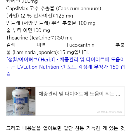
카페인:200
mg
CapsiMax 고추 추출물 (Capsicum annuum)
(과일) (2 % 캅사이신):125 mg
민들레 (서양 민들레) 뿌리 추출물:100 mg
술 부티 아민100 mg
Theacrine (TeaCrine로):50 mg
갈색 미역 Fucoxanthin 추출
물 (Laminaria japonica):15 mg입니다.
[생활/아이허브(iHerb)] - 체중관리 및 다이어트에 도움이
되는 EVLution Nutrition 린 모드 각성제 무첨가 150 캡
슐
체중관리 및 다이어트에 도움이 되는 EVLution Nutrition 린 모드 각성제 무첨가 150 캡슐
wezard4u.tistory.com
그리고
내용물을 열어보면 일단 한통 가득한 게 있는 것