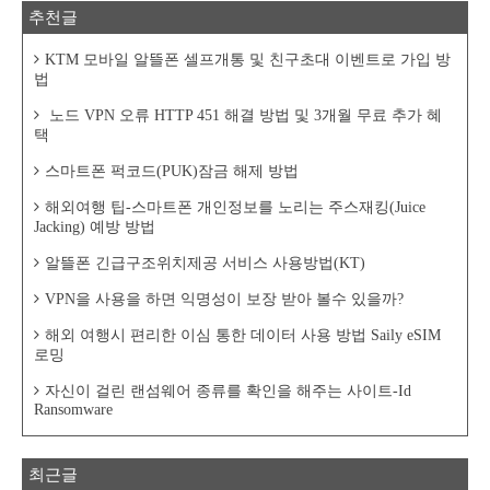
추천글
KTM 모바일 알뜰폰 셀프개통 및 친구초대 이벤트로 가입 방
법
노드 VPN 오류 HTTP 451 해결 방법 및 3개월 무료 추가 혜
택
스마트폰 퍽코드(PUK)잠금 해제 방법
해외여행 팁-스마트폰 개인정보를 노리는 주스재킹(Juice
Jacking) 예방 방법
알뜰폰 긴급구조위치제공 서비스 사용방법(KT)
VPN을 사용을 하면 익명성이 보장 받아 볼수 있을까?
해외 여행시 편리한 이심 통한 데이터 사용 방법 Saily eSIM
로밍
자신이 걸린 랜섬웨어 종류를 확인을 해주는 사이트-Id
Ransomware
최근글