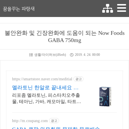
꿈을꾸는 파랑새
불안완화 및 긴장완화에 도움이 되는 Now Foods
GABA 750mg
생활/아이허브(iHerb)
2019. 4. 24. 00:00
https://smartstore.naver.com/meditial
광고
멜라토닌 한알로 끝내세요 식
품첨가물 10종 무첨가
리포좀 멜라토닌, 피스타치오추출
물, 테아닌, 가바, 캐모마일, 타트체
리 함유
http://m.coupang.com
광고