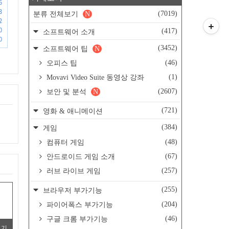
6
3
(7019)
분류 전체보기
N
2
0
(417)
소프트웨어 소개
0
(3452)
소프트웨어 팁
N
(46)
오피스 팁
(1)
Movavi Video Suite 동영상 강좌
(2607)
보안 및 분석
N
(721)
영화 & 애니메이션
(384)
게임
(48)
컴퓨터 게임
(67)
안드로이드 게임 소개
(257)
러브 라이브 게임
(255)
브라우저 부가기능
(204)
파이어폭스 부가기능
(46)
구글 크롬 부가기능
보기