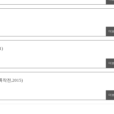
더
1)
더
상륙작전,2015)
더