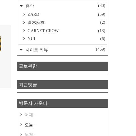
(80)
음악
ZARD
(59)
(2)
倉木麻衣
GARNET CROW
(13)
YUI
(6)
(469)
사이트 리뷰
글보관함
최근댓글
방문자 카운터
어제 :
오늘 :
누적 :