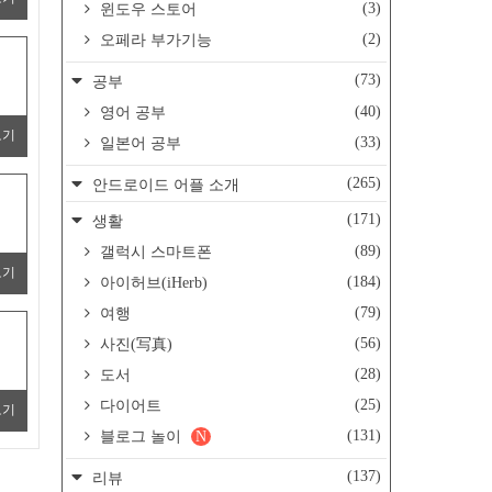
(3)
윈도우 스토어
(2)
오페라 부가기능
(73)
공부
(40)
영어 공부
보기
(33)
일본어 공부
(265)
안드로이드 어플 소개
(171)
생활
(89)
갤럭시 스마트폰
보기
(184)
아이허브(iHerb)
(79)
여행
(56)
사진(写真)
(28)
도서
(25)
다이어트
보기
(131)
블로그 놀이
N
(137)
리뷰