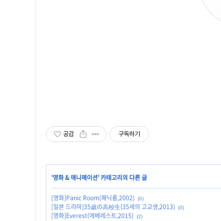
공감
구독하기
'
영화 & 애니메이션
' 카테고리의 다른 글
[영화]Panic Room(패닉룸,2002)
(0)
[일본 드라마]35歲の高校生(35세의 고교생,2013)
(0)
[영화]Everest(에베레스트,2015)
(2)