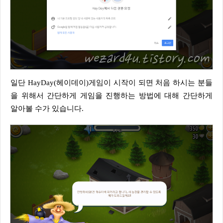
일단 HayDay(헤이데이)게임이 시작이 되면 처음 하시는 분들
을 위해서 간단하게 게임을 진행하는 방법에 대해 간단하게
알아볼 수가 있습니다.