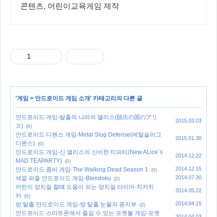
콘텐츠, 어린이교육게임 제작
1
'
게임
>
안드로이드 게임 소개
' 카테고리의 다른 글
안드로이드 게임-탈출의 나라의 앨리스(脱出の国のアリ
2015.03.03
ス)
(0)
안드로이드 디펜스 게임-Metal Slug Defense(메탈슬러그
2015.01.30
디펜스)
(0)
안드로이드 게임-신 앨리스의 신비한 티파티(New ALice`s
2014.12.22
MAD TEAPARTY)
(0)
2014.12.15
안드로이드 좀비 게임-The Walking Dead Season 1
(0)
2014.07.30
색깔 퍼즐 안드로이드 게임-Blendoku
(2)
어린이 양치질 할떄 도움이 되는 양치질 타이머-치카치
2014.05.22
카
(0)
2014.04.15
방 탈출 안드로이드 게임-방 탈출 눈물의 종지부
(2)
안드로이드 스마트폰에서 즐길 수 있는 포켓볼 게임-포켓
2014.04.03