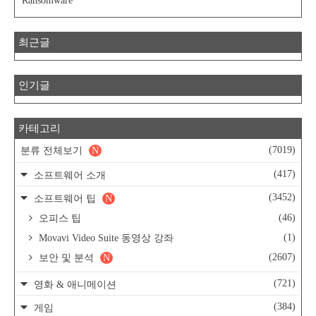
Ransomware
최근글
인기글
카테고리
(7019)
분류 전체보기
N
(417)
소프트웨어 소개
(3452)
소프트웨어 팁
N
(46)
오피스 팁
(1)
Movavi Video Suite 동영상 강좌
(2607)
보안 및 분석
N
(721)
영화 & 애니메이션
(384)
게임