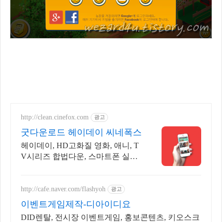
http://clean.cinefox.com
광고
굿다운로드 헤이데이 씨네폭스
헤이데이, HD고화질 영화, 애니, T
V시리즈 합법다운, 스마트폰 실시
간감상.
http://cafe.naver.com/flashyoh
광고
이벤트게임제작-디아이디요
DID렌탈, 전시장 이벤트게임, 홍보콘텐츠, 키오스크