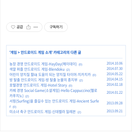
공감
구독하기
'
게임
>
안드로이드 게임 소개
' 카테고리의 다른 글
2014.10.06
농장 경영 안드로이드 게임-HayDay(헤이데이)
(0)
2014.07.30
색깔 퍼즐 안드로이드 게임-Blendoku
(2)
2014.05.22
어린이 양치질 할떄 도움이 되는 양치질 타이머-치카치카
(0)
2014.04.15
방 탈출 안드로이드 게임-방 탈출 눈물의 종지부
(2)
2014.02.18
호텔경영 안드로이드 게임-Hotel Story
(0)
카페 경영 Social Game(소셜게임)-Hello Cappuccino(헬로
2014.01.22
카푸치노)
(2)
서핑(Surfing)을 즐길수 있는 안드로이드 게임-Ancient Surfe
2013.09.28
r
(0)
2013.09.21
미소녀 축구 안드로이드 게임-신데렐라 일레븐
(2)