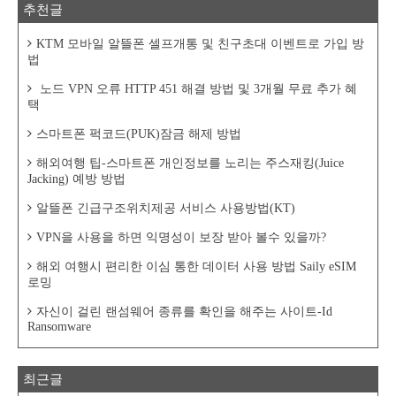
추천글
KTM 모바일 알뜰폰 셀프개통 및 친구초대 이벤트로 가입 방
법
노드 VPN 오류 HTTP 451 해결 방법 및 3개월 무료 추가 혜
택
스마트폰 퍽코드(PUK)잠금 해제 방법
해외여행 팁-스마트폰 개인정보를 노리는 주스재킹(Juice
Jacking) 예방 방법
알뜰폰 긴급구조위치제공 서비스 사용방법(KT)
VPN을 사용을 하면 익명성이 보장 받아 볼수 있을까?
해외 여행시 편리한 이심 통한 데이터 사용 방법 Saily eSIM
로밍
자신이 걸린 랜섬웨어 종류를 확인을 해주는 사이트-Id
Ransomware
최근글