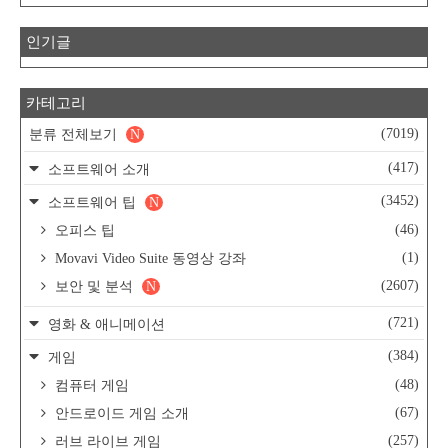
인기글
카테고리
(7019)
분류 전체보기
N
(417)
소프트웨어 소개
(3452)
소프트웨어 팁
N
(46)
오피스 팁
(1)
Movavi Video Suite 동영상 강좌
(2607)
보안 및 분석
N
(721)
영화 & 애니메이션
(384)
게임
(48)
컴퓨터 게임
(67)
안드로이드 게임 소개
(257)
러브 라이브 게임