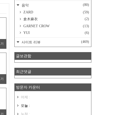
(80)
음악
ZARD
(59)
(2)
倉木麻衣
GARNET CROW
(13)
YUI
(6)
(469)
사이트 리뷰
보기
글보관함
최근댓글
보기
방문자 카운터
어제 :
오늘 :
누적 :
보기