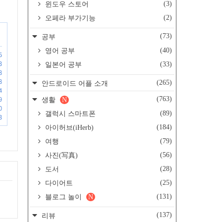
(3)
윈도우 스토어
(2)
오페라 부가기능
(73)
공부
(40)
영어 공부
5
3
(33)
일본어 공부
8
8
(265)
안드로이드 어플 소개
4
(763)
9
생활
N
0
(89)
갤럭시 스마트폰
3
(184)
아이허브(iHerb)
(79)
여행
(56)
사진(写真)
(28)
도서
(25)
다이어트
(131)
블로그 놀이
N
(137)
리뷰