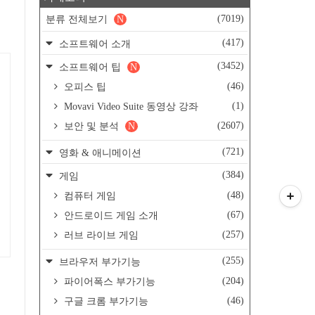
(7019)
분류 전체보기
N
(417)
소프트웨어 소개
(3452)
소프트웨어 팁
N
(46)
오피스 팁
(1)
Movavi Video Suite 동영상 강좌
(2607)
보안 및 분석
N
(721)
영화 & 애니메이션
(384)
게임
(48)
컴퓨터 게임
(67)
안드로이드 게임 소개
(257)
러브 라이브 게임
(255)
브라우저 부가기능
(204)
파이어폭스 부가기능
(46)
구글 크롬 부가기능