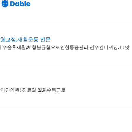
형교정,재활운동 전문
문센터 수술후재활,체형불균형으로인한통증관리,선수컨디셔닝,1:1맞
탑라인의원! 진료일 월화수목금토