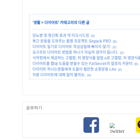
'
생활
>
다이어트
' 카테고리의 다른 글
당뇨병 및 항산화 효과 약-티오시드정
(0)
복근 운동을 도와주는 몸짱 프로젝트 Sixpack PRO
(6)
다이어트 일기로 다이어트 작심삼일에 빠지지 않기!
(2)
요구르트 다이어트 방법중 하나가 아닐까 생각이 듭니다.
(2)
식약청에서 제공하는 고열량, 저 영양식품 알림 e로 고열량, 저 영양식
다이어트를 할떄 도움을 받을수 있는 FatSecret의 칼로리 카운터
(0)
다이어트 하시는분들에게 도움이 될만한 순환운동 Lite
(0)
자몽 다이어트에 대해 알아 볼까요.
(0)
공유하기