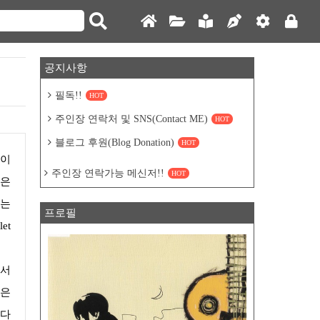
공지사항
필독!!
HOT
주인장 연락처 및 SNS(Contact ME)
HOT
블로그 후원(Blog Donation)
HOT
주인장 연락가능 메신저!!
HOT
늘은
라는
프로필
et
중은
있다