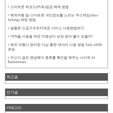
스마트폰 퍽코드(PUK)잠금 해제 방법
해외여행 팁-스마트폰 개인정보를 노리는 주스재킹(Juice
Jacking) 예방 방법
알뜰폰 긴급구조위치제공 서비스 사용방법(KT)
VPN을 사용을 하면 익명성이 보장 받아 볼수 있을까?
해외 여행시 편리한 이심 통한 데이터 사용 방법 Saily eSIM
로밍
자신이 걸린 랜섬웨어 종류를 확인을 해주는 사이트-Id
Ransomware
최근글
인기글
카테고리