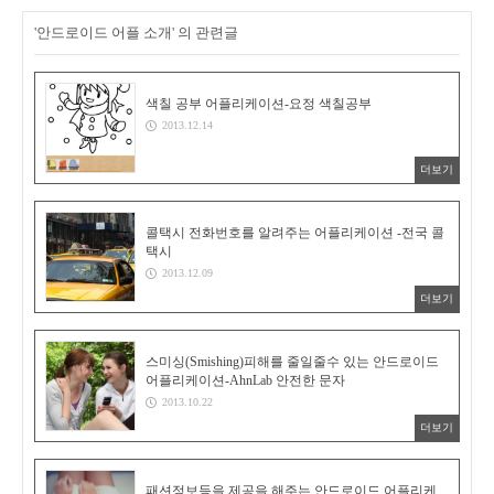
'안드로이드 어플 소개' 의 관련글
색칠 공부 어플리케이션-요정 색칠공부
2013.12.14
더보기
콜택시 전화번호를 알려주는 어플리케이션 -전국 콜
택시
2013.12.09
더보기
스미싱(Smishing)피해를 줄일줄수 있는 안드로이드
어플리케이션-AhnLab 안전한 문자
2013.10.22
더보기
패션정보등을 제공을 해주는 안드로이드 어플리케