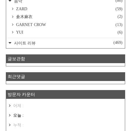
(80)
음악
ZARD
(59)
(2)
倉木麻衣
GARNET CROW
(13)
YUI
(6)
(469)
사이트 리뷰
글보관함
최근댓글
방문자 카운터
어제 :
오늘 :
누적 :