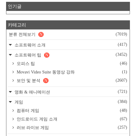
인기글
카테고리
(7019)
분류 전체보기
N
(417)
소프트웨어 소개
(3452)
소프트웨어 팁
N
(46)
오피스 팁
(1)
Movavi Video Suite 동영상 강좌
(2607)
보안 및 분석
N
(721)
영화 & 애니메이션
(384)
게임
(48)
컴퓨터 게임
(67)
안드로이드 게임 소개
(257)
러브 라이브 게임