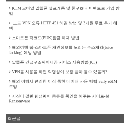
KTM 모바일 알뜰폰 셀프개통 및 친구초대 이벤트로 가입 방
법
노드 VPN 오류 HTTP 451 해결 방법 및 3개월 무료 추가 혜
택
스마트폰 퍽코드(PUK)잠금 해제 방법
해외여행 팁-스마트폰 개인정보를 노리는 주스재킹(Juice
Jacking) 예방 방법
알뜰폰 긴급구조위치제공 서비스 사용방법(KT)
VPN을 사용을 하면 익명성이 보장 받아 볼수 있을까?
해외 여행시 편리한 이심 통한 데이터 사용 방법 Saily eSIM
로밍
자신이 걸린 랜섬웨어 종류를 확인을 해주는 사이트-Id
Ransomware
최근글