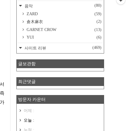
(80)
음악
ZARD
(59)
(2)
倉木麻衣
GARNET CROW
(13)
YUI
(6)
(469)
사이트 리뷰
글보관함
최근댓글
 즉
방문자 카운터
수가
어제 :
오늘 :
누적 :