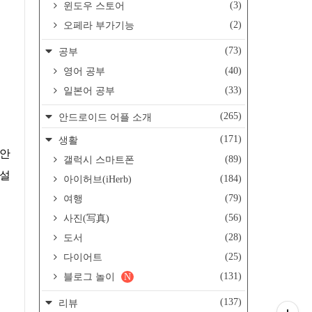
(3)
윈도우 스토어
(2)
오페라 부가기능
(73)
공부
(40)
영어 공부
(33)
일본어 공부
(265)
안드로이드 어플 소개
(171)
생활
(89)
갤럭시 스마트폰
t설
(184)
아이허브(iHerb)
(79)
여행
(56)
사진(写真)
(28)
도서
(25)
다이어트
(131)
블로그 놀이
N
(137)
리뷰