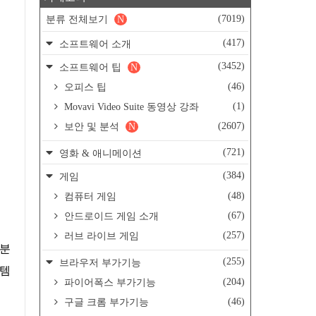
(7019)
분류 전체보기
N
(417)
소프트웨어 소개
(3452)
소프트웨어 팁
N
(46)
오피스 팁
(1)
Movavi Video Suite 동영상 강좌
(2607)
보안 및 분석
N
(721)
영화 & 애니메이션
(384)
게임
(48)
컴퓨터 게임
(67)
안드로이드 게임 소개
(257)
러브 라이브 게임
(255)
브라우저 부가기능
스템
(204)
파이어폭스 부가기능
(46)
구글 크롬 부가기능