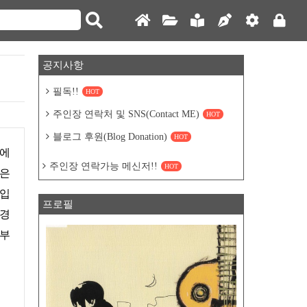
공지사항
필독!!
HOT
주인장 연락처 및 SNS(Contact ME)
HOT
블로그 후원(Blog Donation)
HOT
주인장 연락가능 메신저!!
HOT
것은
분입
프로필
변경
 부