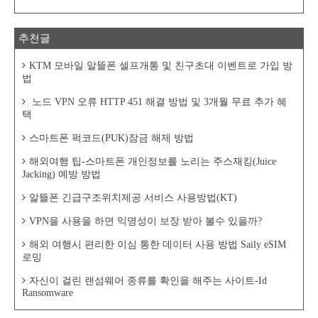
추천글
KTM 모바일 알뜰폰 셀프개통 및 친구초대 이벤트로 가입 방
법
노드 VPN 오류 HTTP 451 해결 방법 및 3개월 무료 추가 혜
택
스마트폰 퍽코드(PUK)잠금 해제 방법
해외여행 팁-스마트폰 개인정보를 노리는 주스재킹(Juice
Jacking) 예방 방법
알뜰폰 긴급구조위치제공 서비스 사용방법(KT)
VPN을 사용을 하면 익명성이 보장 받아 볼수 있을까?
해외 여행시 편리한 이심 통한 데이터 사용 방법 Saily eSIM
로밍
자신이 걸린 랜섬웨어 종류를 확인을 해주는 사이트-Id
Ransomware