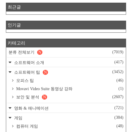
최근글
인기글
카테고리
(7019)
분류 전체보기
N
(417)
소프트웨어 소개
(3452)
소프트웨어 팁
N
(46)
오피스 팁
(1)
Movavi Video Suite 동영상 강좌
(2607)
보안 및 분석
N
(721)
영화 & 애니메이션
(384)
게임
(48)
컴퓨터 게임