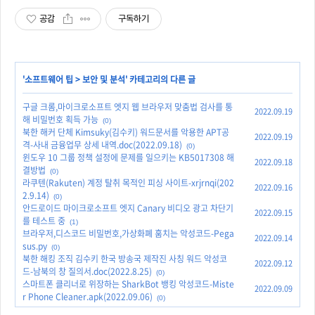
공감
구독하기
'
소프트웨어 팁
>
보안 및 분석
' 카테고리의 다른 글
구글 크롬,마이크로소프트 엣지 웹 브라우저 맞춤법 검사를 통
2022.09.19
해 비밀번호 획득 가능
(0)
북한 해커 단체 Kimsuky(김수키) 워드문서를 악용한 APT공
2022.09.19
격-사내 금융업무 상세 내역.doc(2022.09.18)
(0)
윈도우 10 그룹 정책 설정에 문제를 일으키는 KB5017308 해
2022.09.18
결방법
(0)
라쿠텐(Rakuten) 계정 탈취 목적인 피싱 사이트-xrjrnqi(202
2022.09.16
2.9.14)
(0)
안드로이드 마이크로소프트 엣지 Canary 비디오 광고 차단기
2022.09.15
를 테스트 중
(1)
브라우저,디스코드 비밀번호,가상화폐 훔치는 악성코드-Pega
2022.09.14
sus.py
(0)
북한 해킹 조직 김수키 한국 방송국 제작진 사칭 워드 악성코
2022.09.12
드-남북의 창 질의서.doc(2022.8.25)
(0)
스마트폰 클리너로 위장하는 SharkBot 뱅킹 악성코드-Miste
2022.09.09
r Phone Cleaner.apk(2022.09.06)
(0)