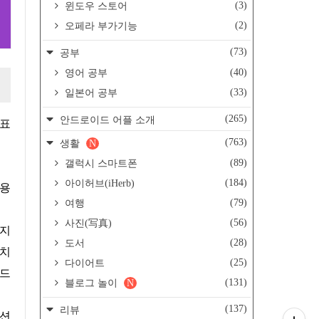
(3)
윈도우 스토어
(2)
오페라 부가기능
(73)
공부
(40)
영어 공부
(33)
일본어 공부
(265)
안드로이드 어플 소개
(763)
생활
N
(89)
갤럭시 스마트폰
(184)
아이허브(iHerb)
사용
(79)
여행
(56)
사진(写真)
(28)
도서
일치
(25)
다이어트
필드
(131)
블로그 놀이
N
(137)
리뷰