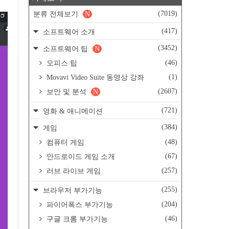
(7019)
분류 전체보기
N
(417)
소프트웨어 소개
(3452)
소프트웨어 팁
N
(46)
오피스 팁
(1)
Movavi Video Suite 동영상 강좌
(2607)
보안 및 분석
N
(721)
영화 & 애니메이션
(384)
게임
(48)
컴퓨터 게임
(67)
안드로이드 게임 소개
(257)
러브 라이브 게임
(255)
브라우저 부가기능
(204)
파이어폭스 부가기능
(46)
구글 크롬 부가기능