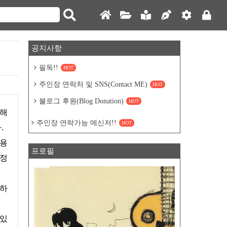
공지사항
필독!!
HOT
주인장 연락처 및 SNS(Contact ME)
HOT
블로그 후원(Blog Donation)
HOT
주인장 연락가능 메신저!!
HOT
.
이용
프로필
 정
리하
 있