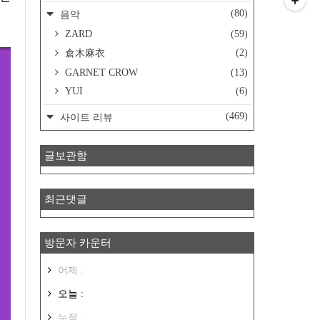
(80)
음악
ZARD
(59)
(2)
倉木麻衣
GARNET CROW
(13)
YUI
(6)
(469)
사이트 리뷰
글보관함
최근댓글
방문자 카운터
어제 :
오늘 :
누적 :