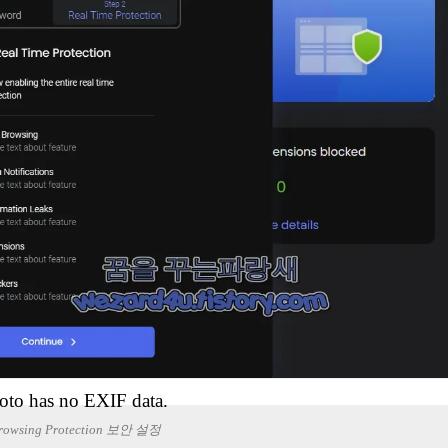
oto has no EXIF data.
Browsing Protection 보안 설정