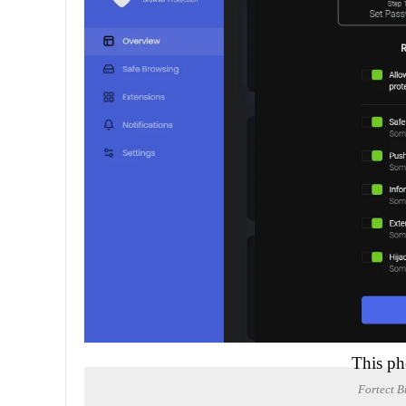
This ph
Fortect 