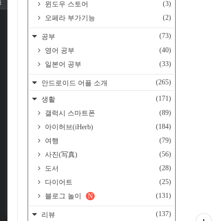
(3)
윈도우 스토어
(2)
오페라 부가기능
(73)
공부
(40)
영어 공부
(33)
일본어 공부
(265)
안드로이드 어플 소개
(171)
생활
(89)
갤럭시 스마트폰
(184)
아이허브(iHerb)
(79)
여행
(56)
사진(写真)
(28)
도서
(25)
다이어트
(131)
블로그 놀이
N
(137)
리뷰