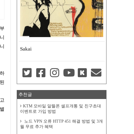
입니
입니
Sakai
행하
장된
추천글
KTM 모바일 알뜰폰 셀프개통 및 친구초대
특별
이벤트로 가입 방법
노드 VPN 오류 HTTP 451 해결 방법 및 3개
월 무료 추가 혜택