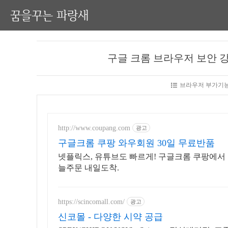
꿈을꾸는 파랑새
구글 크롬 브라우저 보안 강화 부가
브라우저 부가기능
http://www.coupang.com
광고
구글크롬 쿠팡 와우회원 30일 무료반품
넷플릭스, 유튜브도 빠르게! 구글크롬 쿠팡에서 
늘주문 내일도착.
https://scincomall.com/
광고
신코몰 - 다양한 시약 공급