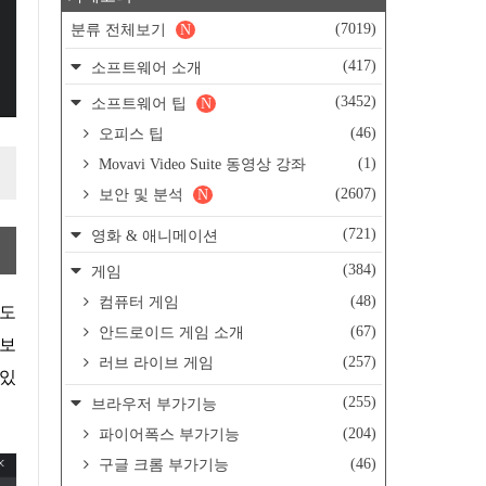
(7019)
분류 전체보기
N
(417)
소프트웨어 소개
(3452)
소프트웨어 팁
N
(46)
오피스 팁
(1)
Movavi Video Suite 동영상 강좌
(2607)
보안 및 분석
N
(721)
영화 & 애니메이션
(384)
게임
(48)
컴퓨터 게임
(67)
안드로이드 게임 소개
 보
(257)
러브 라이브 게임
 있
(255)
브라우저 부가기능
(204)
파이어폭스 부가기능
(46)
구글 크롬 부가기능