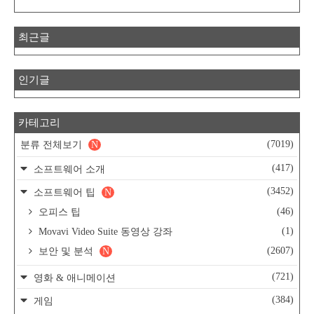
최근글
인기글
카테고리
(7019)
분류 전체보기
N
(417)
소프트웨어 소개
(3452)
소프트웨어 팁
N
(46)
오피스 팁
(1)
Movavi Video Suite 동영상 강좌
(2607)
보안 및 분석
N
(721)
영화 & 애니메이션
(384)
게임