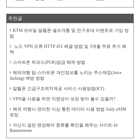
추천글
KTM 모바일 알뜰폰 셀프개통 및 친구초대 이벤트로 가입 방
법
노드 VPN 오류 HTTP 451 해결 방법 및 3개월 무료 추가 혜
택
스마트폰 퍽코드(PUK)잠금 해제 방법
해외여행 팁-스마트폰 개인정보를 노리는 주스재킹(Juice
Jacking) 예방 방법
알뜰폰 긴급구조위치제공 서비스 사용방법(KT)
VPN을 사용을 하면 익명성이 보장 받아 볼수 있을까?
해외 여행시 편리한 이심 통한 데이터 사용 방법 Saily eSIM
로밍
자신이 걸린 랜섬웨어 종류를 확인을 해주는 사이트-Id
Ransomware