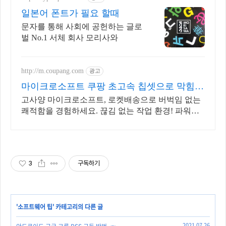
일본어 폰트가 필요 할때
문자를 통해 사회에 공헌하는 글로
벌 No.1 서체 회사 모리사와
http://m.coupang.com
광고
마이크로소프트 쿠팡 초고속 칩셋으로 막힘없
이
고사양 마이크로소프트, 로켓배송으로 버벅임 없는
쾌적함을 경험하세요. 끊김 없는 작업 환경! 파워풀
한 노트북, 쿠팡에서 만나보세요.
3
구독하기
'
소프트웨어 팁
' 카테고리의 다른 글
2021.07.26