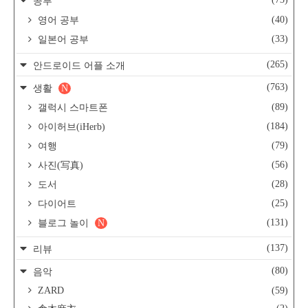
공부
(40)
영어 공부
(33)
일본어 공부
(265)
안드로이드 어플 소개
(763)
생활
N
(89)
갤럭시 스마트폰
(184)
아이허브(iHerb)
(79)
여행
(56)
사진(写真)
(28)
도서
(25)
다이어트
(131)
블로그 놀이
N
(137)
리뷰
(80)
음악
ZARD
(59)