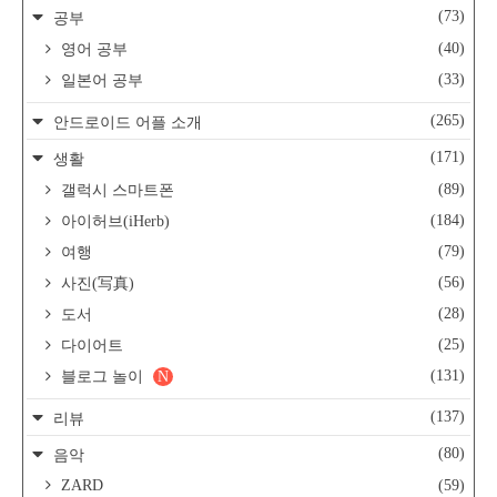
(73)
공부
(40)
영어 공부
(33)
일본어 공부
(265)
안드로이드 어플 소개
(171)
생활
(89)
갤럭시 스마트폰
(184)
아이허브(iHerb)
(79)
여행
(56)
사진(写真)
(28)
도서
(25)
다이어트
(131)
블로그 놀이
N
(137)
리뷰
(80)
음악
ZARD
(59)