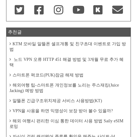
추천글
KTM 모바일 알뜰폰 셀프개통 및 친구초대 이벤트로 가입 방
법
노드 VPN 오류 HTTP 451 해결 방법 및 3개월 무료 추가 혜
택
스마트폰 퍽코드(PUK)잠금 해제 방법
해외여행 팁-스마트폰 개인정보를 노리는 주스재킹(Juice
Jacking) 예방 방법
알뜰폰 긴급구조위치제공 서비스 사용방법(KT)
VPN을 사용을 하면 익명성이 보장 받아 볼수 있을까?
해외 여행시 편리한 이심 통한 데이터 사용 방법 Saily eSIM
로밍
자신이 걸린 랜섬웨어 종류를 확인을 해주는 사이트-Id