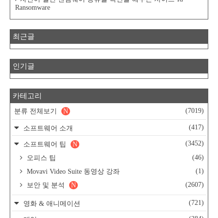
Ransomware
최근글
인기글
카테고리
(7019)
분류 전체보기
N
(417)
소프트웨어 소개
(3452)
소프트웨어 팁
N
(46)
오피스 팁
(1)
Movavi Video Suite 동영상 강좌
(2607)
보안 및 분석
N
(721)
영화 & 애니메이션