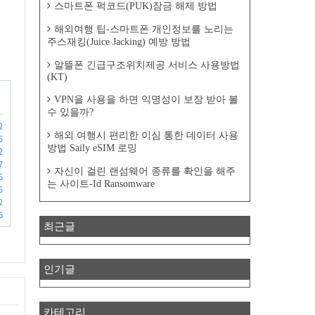
스마트폰 퍽코드(PUK)잠금 해제 방법
해외여행 팁-스마트폰 개인정보를 노리는
주스재킹(Juice Jacking) 예방 방법
알뜰폰 긴급구조위치제공 서비스 사용방법
(KT)
VPN을 사용을 하면 익명성이 보장 받아 볼
수 있을까?
2
해외 여행시 편리한 이심 통한 데이터 사용
5
방법 Saily eSIM 로밍
2
7
자신이 걸린 랜섬웨어 종류를 확인을 해주
6
는 사이트-Id Ransomware
5
2
6
최근글
인기글
카테고리