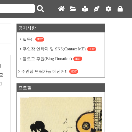
공지사항
필독!!
HOT
주인장 연락처 및 SNS(Contact ME)
HOT
블로그 후원(Blog Donation)
HOT
전
주인장 연락가능 메신저!!
HOT
교
연
프로필