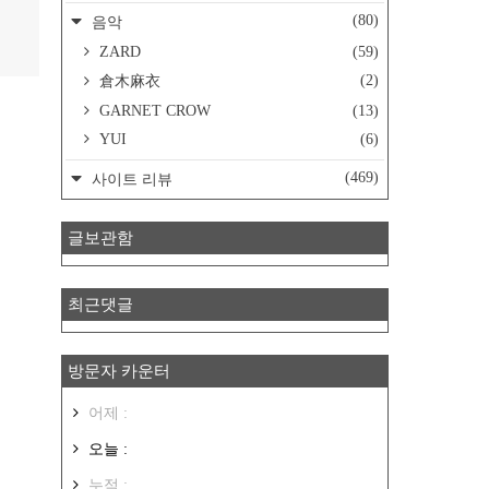
(80)
음악
ZARD
(59)
(2)
倉木麻衣
GARNET CROW
(13)
YUI
(6)
(469)
사이트 리뷰
글보관함
최근댓글
방문자 카운터
어제 :
오늘 :
누적 :