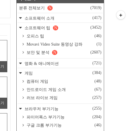
(7019)
분류 전체보기
N
(417)
소프트웨어 소개
(3452)
소프트웨어 팁
N
(46)
오피스 팁
(1)
Movavi Video Suite 동영상 강좌
(2607)
보안 및 분석
N
(721)
영화 & 애니메이션
보기
(384)
게임
(48)
컴퓨터 게임
(67)
안드로이드 게임 소개
(257)
러브 라이브 게임
보기
(255)
브라우저 부가기능
(204)
파이어폭스 부가기능
(46)
구글 크롬 부가기능