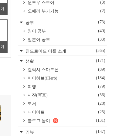
(3)
윈도우 스토어
보기
(2)
오페라 부가기능
(73)
공부
(40)
영어 공부
(33)
일본어 공부
보기
(265)
안드로이드 어플 소개
(171)
생활
(89)
갤럭시 스마트폰
(184)
아이허브(iHerb)
(79)
여행
(56)
사진(写真)
(28)
도서
(25)
다이어트
(131)
블로그 놀이
N
(137)
리뷰