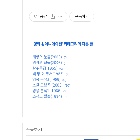
공감
구독하기
'
영화 & 애니메이션
' 카테고리의 다른 글
태양의 눈물(2003)
(0)
영광의 날들(2006)
(0)
탈주특급(1965)
(0)
백 투 더 퓨처(1985)
(2)
영웅 본색3(1989)
(0)
스쿨 오브 락(2003)
(10)
영웅 본색1 (1986)
(2)
쇼생크 탈출(1994)
(0)
공유하기