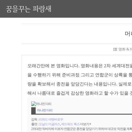
꿈을꾸는 파랑새
머
영화 &
오래간만에 본 영화입니다. 영화내용은 2차 세계대전을
을 수행하기 위해 준비과정 그리고 연합군이 상륙을 
량을 확보해서 종전을 앞당긴다는 내용입니다. 실제로
해서 나름대로 즐겁게 감상한 영화라고 할 수가 있을 
머나먼 다리
감독 :
리처드 아텐버로우
출연 :
도날드 더글라스
,
에드워드 폭스
더보기
2차대전 막바지에 이르자 연합군은 종전을 앞당기기 위하여 대규모 작전을 계