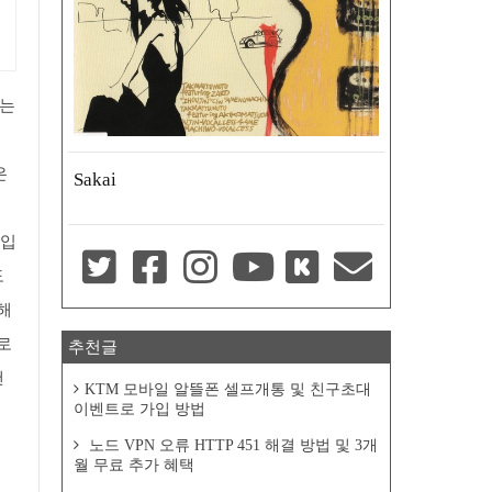
기는
은
Sakai
 입
도
해
로
추천글
앤
KTM 모바일 알뜰폰 셀프개통 및 친구초대
이벤트로 가입 방법
노드 VPN 오류 HTTP 451 해결 방법 및 3개
월 무료 추가 혜택