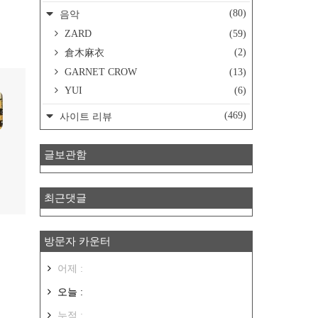
(80)
음악
ZARD
(59)
(2)
倉木麻衣
GARNET CROW
(13)
YUI
(6)
(469)
사이트 리뷰
글보관함
최근댓글
방문자 카운터
어제 :
오늘 :
누적 :