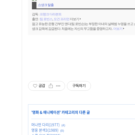
쇼생크 탈출
감독 :
프랭크 다라본트
출연 :
팀 로빈스
,
모건 프리먼
더보기
젊고 유능한 은행 간부인 앤디(팀 로빈슨)는 부정한 아내의 살해범 누명을 쓰고 
생크 감옥에 감금된다. 처음에는 자신의 무고함을 증명하고자..
더보기
공감
구독하기
'
영화 & 애니메이션
' 카테고리의 다른 글
머나먼 다리(1977)
(4)
영웅 본색3(1989)
(0)