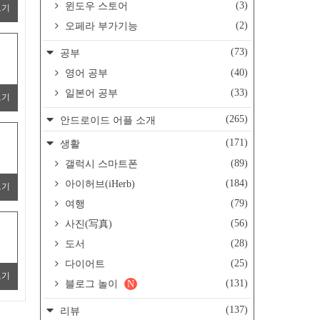
(3)
윈도우 스토어
보기
(2)
오페라 부가기능
(73)
공부
(40)
영어 공부
(33)
일본어 공부
보기
(265)
안드로이드 어플 소개
(171)
생활
(89)
갤럭시 스마트폰
(184)
아이허브(iHerb)
보기
(79)
여행
(56)
사진(写真)
(28)
도서
(25)
다이어트
보기
(131)
블로그 놀이
N
(137)
리뷰