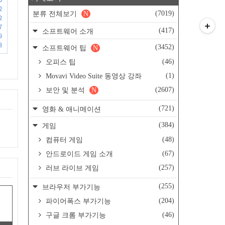
2
(7019)
분류 전체보기
N
2
7
(417)
소프트웨어 소개
9
8
(3452)
소프트웨어 팁
N
(46)
오피스 팁
(1)
Movavi Video Suite 동영상 강좌
(2607)
보안 및 분석
N
(721)
영화 & 애니메이션
(384)
게임
(48)
컴퓨터 게임
(67)
안드로이드 게임 소개
(257)
러브 라이브 게임
(255)
브라우저 부가기능
(204)
파이어폭스 부가기능
(46)
구글 크롬 부가기능