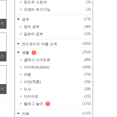
(3)
윈도우 스토어
(2)
오페라 부가기능
(73)
공부
보기
(40)
영어 공부
(33)
일본어 공부
(265)
안드로이드 어플 소개
(763)
생활
N
보기
(89)
갤럭시 스마트폰
(184)
아이허브(iHerb)
(79)
여행
(56)
사진(写真)
(28)
보기
도서
(25)
다이어트
(131)
블로그 놀이
N
(137)
리뷰