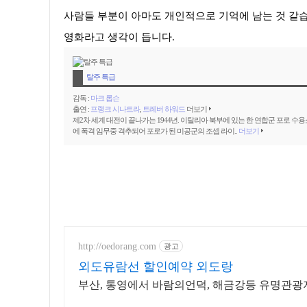
사람들 부분이 아마도 개인적으로 기억에 남는 것 같습
영화라고 생각이 듭니다.
탈주 특급
감독 :
마크 롭슨
출연 :
프랭크 시나트라
,
트레버 하워드
더보기
제2차 세계 대전이 끝나가는 1944년. 이탈리아 북부에 있는 한 연합군 포로 수용
에 폭격 임무중 격추되어 포로가 된 미공군의 조셉 라이..
더보기
http://oedorang.com
광고
외도유람선 할인예약 외도랑
부산, 통영에서 바람의언덕, 해금강등 유명관광