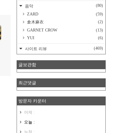
(80)
음악
ZARD
(59)
(2)
倉木麻衣
GARNET CROW
(13)
YUI
(6)
(469)
사이트 리뷰
글보관함
최근댓글
방문자 카운터
어제 :
오늘 :
누적 :