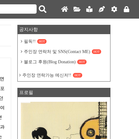
공지사항
필독!!
HOT
주인장 연락처 및 SNS(Contact ME)
HOT
블로그 후원(Blog Donation)
HOT
주인장 연락가능 메신저!!
HOT
하면
 포
프로필
던
 여
분
면과
는