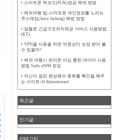
스마트폰 퍽코드(PUK)잠금 해제 방법
해외여행 팁-스마트폰 개인정보를 노리는
주스재킹(Juice Jacking) 예방 방법
알뜰폰 긴급구조위치제공 서비스 사용방법
(KT)
VPN을 사용을 하면 익명성이 보장 받아 볼
수 있을까?
해외 여행시 편리한 이심 통한 데이터 사용
방법 Saily eSIM 로밍
자신이 걸린 랜섬웨어 종류를 확인을 해주
는 사이트-Id Ransomware
최근글
5
인기글
1
2
5
7
카테고리