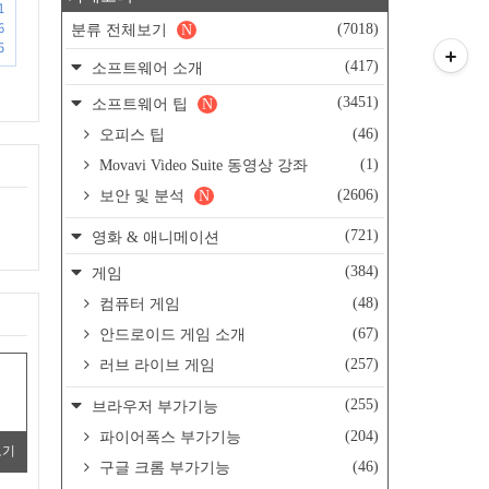
1
6
(7018)
분류 전체보기
N
5
(417)
소프트웨어 소개
(3451)
소프트웨어 팁
N
(46)
오피스 팁
(1)
Movavi Video Suite 동영상 강좌
(2606)
보안 및 분석
N
(721)
영화 & 애니메이션
(384)
게임
(48)
컴퓨터 게임
(67)
안드로이드 게임 소개
(257)
러브 라이브 게임
(255)
브라우저 부가기능
(204)
파이어폭스 부가기능
보기
(46)
구글 크롬 부가기능