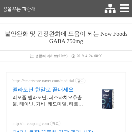
꿈을꾸는 파랑새
불안완화 및 긴장완화에 도움이 되는 Now Foods
GABA 750mg
생활/아이허브(iHerb)
2019. 4. 24. 00:00
https://smartstore.naver.com/meditial
광고
멜라토닌 한알로 끝내세요 개
별포장 언제 어디서나 OK
리포좀 멜라토닌, 피스타치오추출
물, 테아닌, 가바, 캐모마일, 타트체
리 함유
http://m.coupang.com
광고