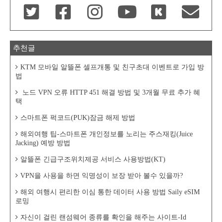
추천글
KTM 모바일 알뜰폰 셀프개통 및 친구초대 이벤트로 가입 방
법
노드 VPN 오류 HTTP 451 해결 방법 및 3개월 무료 추가 혜
택
스마트폰 퍽코드(PUK)잠금 해제 방법
해외여행 팁-스마트폰 개인정보를 노리는 주스재킹(Juice
Jacking) 예방 방법
알뜰폰 긴급구조위치제공 서비스 사용방법(KT)
VPN을 사용을 하면 익명성이 보장 받아 볼수 있을까?
해외 여행시 편리한 이심 통한 데이터 사용 방법 Saily eSIM
로밍
자신이 걸린 랜섬웨어 종류를 확인을 해주는 사이트-Id