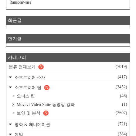
Ransomware
최근글
인기글
카테고리
(7019)
분류 전체보기
N
(417)
소프트웨어 소개
(3452)
소프트웨어 팁
N
(46)
오피스 팁
(1)
Movavi Video Suite 동영상 강좌
(2607)
보안 및 분석
N
(721)
영화 & 애니메이션
(384)
게임