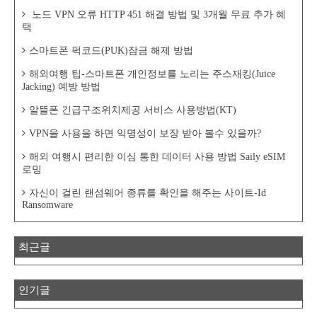
노드 VPN 오류 HTTP 451 해결 방법 및 3개월 무료 추가 혜
택
스마트폰 퍽코드(PUK)잠금 해제 방법
해외여행 팁-스마트폰 개인정보를 노리는 주스재킹(Juice
Jacking) 예방 방법
알뜰폰 긴급구조위치제공 서비스 사용방법(KT)
VPN을 사용을 하면 익명성이 보장 받아 볼수 있을까?
해외 여행시 편리한 이심 통한 데이터 사용 방법 Saily eSIM
로밍
자신이 걸린 랜섬웨어 종류를 확인을 해주는 사이트-Id
Ransomware
최근글
인기글