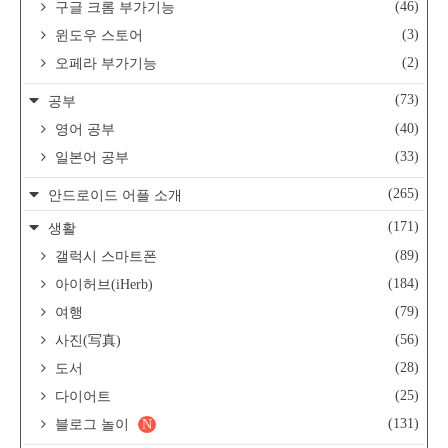
(46)
구글 크롬 부가기능
(3)
윈도우 스토어
(2)
오페라 부가기능
(73)
공부
(40)
영어 공부
(33)
일본어 공부
(265)
안드로이드 어플 소개
(171)
생활
(89)
갤럭시 스마트폰
(184)
아이허브(iHerb)
(79)
여행
(56)
사진(写真)
(28)
도서
(25)
다이어트
(131)
블로그 놀이
N