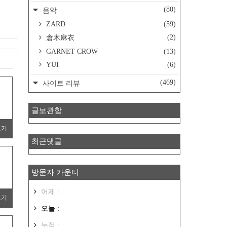
(80)
음악
ZARD
(59)
(2)
倉木麻衣
GARNET CROW
(13)
YUI
(6)
(469)
사이트 리뷰
글보관함
보기
최근댓글
방문자 카운터
어제 :
보기
오늘 :
누적 :