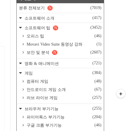
(7019)
분류 전체보기
N
(417)
소프트웨어 소개
(3452)
소프트웨어 팁
N
(46)
오피스 팁
(1)
Movavi Video Suite 동영상 강좌
(2607)
보안 및 분석
N
(721)
영화 & 애니메이션
(384)
게임
(48)
컴퓨터 게임
(67)
안드로이드 게임 소개
(257)
러브 라이브 게임
(255)
브라우저 부가기능
(204)
파이어폭스 부가기능
(46)
구글 크롬 부가기능