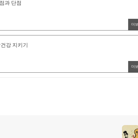
점과 단점
더
발건강 지키기
더