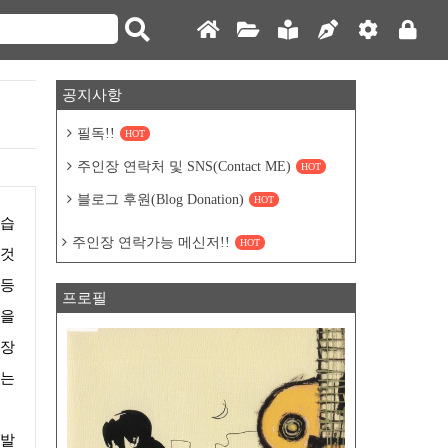
공지사항
필독!!
HOT
주인장 연락처 및 SNS(Contact ME)
HOT
블로그 후원(Blog Donation)
HOT
주인장 연락가능 메신저!!
HOT
 것
 등
프로필
당을
 장
에는