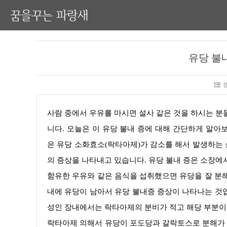
꿈을꾸는 파랑새
유당 불
사람 중에서 우유를 마시면 설사 같은 것을 하시는 분들이 있습니다. 여러 가지 이유가 있겠지만 유당불내증 떄문일수도 있습
니다. 오늘은 이 유당 불내 증에 대해 간단하게 알아보는 시
은 유당 소화효소(락타아제)가 감소를 해서 발생하는 
의 증상을 나타내고 있습니다. 유당 불내 증은 소장에
함유한 우유와 같은 음식을 섭취했으면 유당을 잘 분
내에 유당이 남아서 유당 불내증 증상이 나타나는 것입
성인 장내에서는 락타아제의 분비가 적고 해당 부분이
락타아제 의해서 유당이 포도당과 갈락토스로 분해가 되고 그것이 소장에서 흡수됩니다. 그런데 유당 내에서 종종 설사가 발