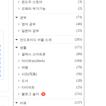
(3)
윈도우 스토어
(2)
오페라 부가기능
(73)
공부
(40)
영어 공부
(33)
일본어 공부
(265)
안드로이드 어플 소개
8
(171)
생활
5
(89)
5
갤럭시 스마트폰
5
(184)
아이허브(iHerb)
2
1
(79)
여행
2
(56)
사진(写真)
4
(28)
도서
(25)
다이어트
(131)
블로그 놀이
N
(137)
리뷰