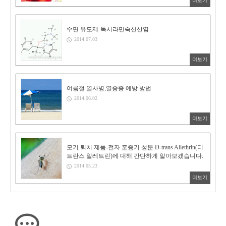
더보기
수면 유도제-독시라민숙신산염
2014.07.03
더보기
여름철 열사병,열중증 예방 방법
2014.06.02
더보기
모기 퇴치 제품-전자 훈증기 성분 D-trans Allethrin(디
트란스 알레트린)에 대해 간단하게 알아보겠습니다.
2014.05.23
더보기