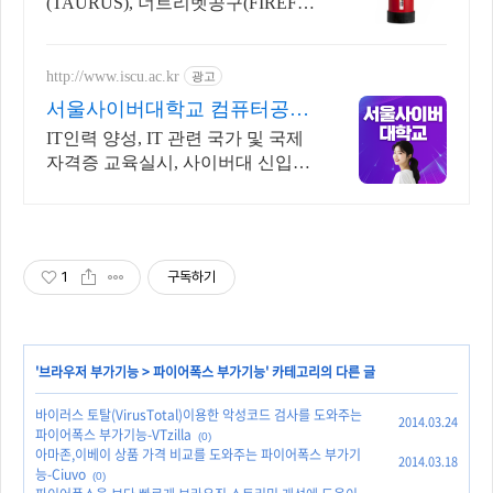
(TAURUS), 너트리벳공구(FIREFO
X)
http://www.iscu.ac.kr
광고
서울사이버대학교 컴퓨터공학
과 2026 가을학기 신편입생
IT인력 양성, IT 관련 국가 및 국제
자격증 교육실시, 사이버대 신입생
수 1위 장학금 지급 1위, 학사 석사
박사 온라인복수학위까지
1
구독하기
'
브라우저 부가기능
>
파이어폭스 부가기능
' 카테고리의 다른 글
바이러스 토탈(VirusTotal)이용한 악성코드 검사를 도와주는
2014.03.24
파이어폭스 부가기능-VTzilla
(0)
아마존,이베이 상품 가격 비교를 도와주는 파이어폭스 부가기
2014.03.18
능-Ciuvo
(0)