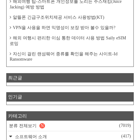
해외여행 팁-스마트폰 개인정보를 노리는 주스재킹(Juice
Jacking) 예방 방법
알뜰폰 긴급구조위치제공 서비스 사용방법(KT)
VPN을 사용을 하면 익명성이 보장 받아 볼수 있을까?
해외 여행시 편리한 이심 통한 데이터 사용 방법 Saily eSIM
로밍
자신이 걸린 랜섬웨어 종류를 확인을 해주는 사이트-Id
Ransomware
최근글
인기글
카테고리
(7019)
분류 전체보기
N
(417)
소프트웨어 소개