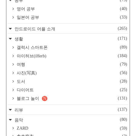
공부
(40)
영어 공부
(33)
일본어 공부
(265)
안드로이드 어플 소개
(171)
생활
(89)
갤럭시 스마트폰
(184)
아이허브(iHerb)
(79)
여행
(56)
사진(写真)
(28)
도서
(25)
다이어트
(131)
블로그 놀이
N
(137)
리뷰
(80)
음악
ZARD
(59)