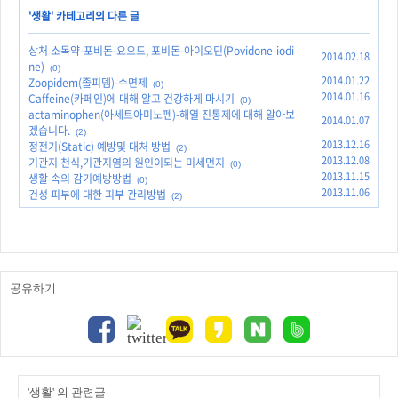
'
생활
' 카테고리의 다른 글
상처 소독약-포비돈-요오드, 포비돈-아이오딘(Povidone-iodi
2014.02.18
ne)
(0)
2014.01.22
Zoopidem(졸피뎀)-수면제
(0)
2014.01.16
Caffeine(카페인)에 대해 알고 건강하게 마시기
(0)
actaminophen(아세트아미노펜)-해열 진통제에 대해 알아보
2014.01.07
겠습니다.
(2)
2013.12.16
정전기(Static) 예방및 대처 방법
(2)
2013.12.08
기관지 천식,기관지염의 원인이되는 미세먼지
(0)
2013.11.15
생활 속의 감기예방방법
(0)
2013.11.06
건성 피부에 대한 피부 관리방법
(2)
공유하기
'생활' 의 관련글