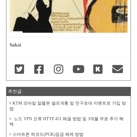
Sakai
추천글
KTM 모바일 알뜰폰 셀프개통 및 친구초대 이벤트로 가입 방
법
노드 VPN 오류 HTTP 451 해결 방법 및 3개월 무료 추가 혜
택
스마트폰 퍽코드(PUK)잠금 해제 방법