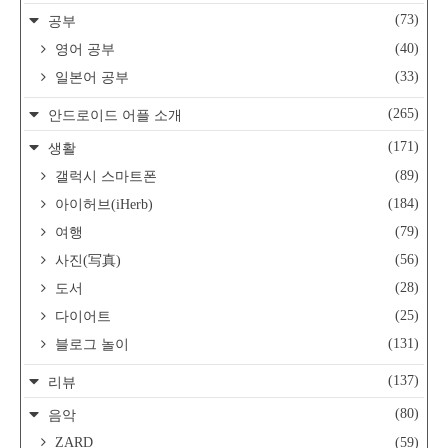
(73)
공부
(40)
영어 공부
(33)
일본어 공부
(265)
안드로이드 어플 소개
(171)
생활
(89)
갤럭시 스마트폰
(184)
아이허브(iHerb)
(79)
여행
(56)
사진(写真)
(28)
도서
(25)
다이어트
(131)
블로그 놀이
(137)
리뷰
(80)
음악
ZARD
(59)