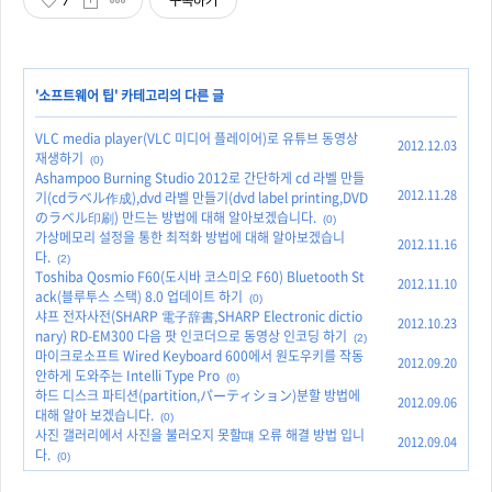
7
구독하기
'
소프트웨어 팁
' 카테고리의 다른 글
VLC media player(VLC 미디어 플레이어)로 유튜브 동영상
2012.12.03
재생하기
(0)
Ashampoo Burning Studio 2012로 간단하게 cd 라벨 만들
2012.11.28
기(cdラベル作成),dvd 라벨 만들기(dvd label printing,DVD
のラベル印刷) 만드는 방법에 대해 알아보겠습니다.
(0)
가상메모리 설정을 통한 최적화 방법에 대해 알아보겠습니
2012.11.16
다.
(2)
Toshiba Qosmio F60(도시바 코스미오 F60) Bluetooth St
2012.11.10
ack(블루투스 스택) 8.0 업데이트 하기
(0)
샤프 전자사전(SHARP 電子辞書,SHARP Electronic dictio
2012.10.23
nary) RD-EM300 다음 팟 인코더으로 동영상 인코딩 하기
(2)
마이크로소프트 Wired Keyboard 600에서 원도우키를 작동
2012.09.20
안하게 도와주는 Intelli Type Pro
(0)
하드 디스크 파티션(partition,パーティション)분할 방법에
2012.09.06
대해 알아 보겠습니다.
(0)
사진 갤러리에서 사진을 불러오지 못할떄 오류 해결 방법 입니
2012.09.04
다.
(0)