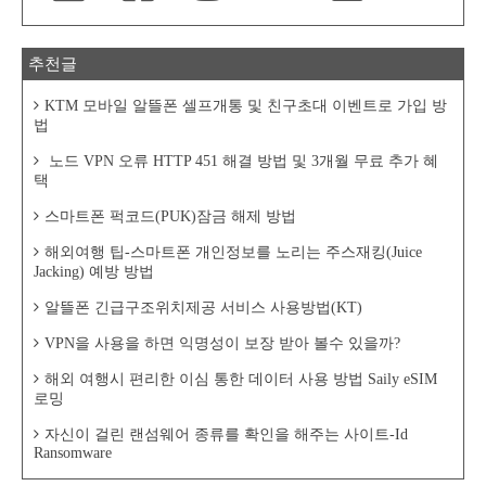
추천글
KTM 모바일 알뜰폰 셀프개통 및 친구초대 이벤트로 가입 방
법
노드 VPN 오류 HTTP 451 해결 방법 및 3개월 무료 추가 혜
택
스마트폰 퍽코드(PUK)잠금 해제 방법
해외여행 팁-스마트폰 개인정보를 노리는 주스재킹(Juice
Jacking) 예방 방법
알뜰폰 긴급구조위치제공 서비스 사용방법(KT)
VPN을 사용을 하면 익명성이 보장 받아 볼수 있을까?
해외 여행시 편리한 이심 통한 데이터 사용 방법 Saily eSIM
로밍
자신이 걸린 랜섬웨어 종류를 확인을 해주는 사이트-Id
Ransomware