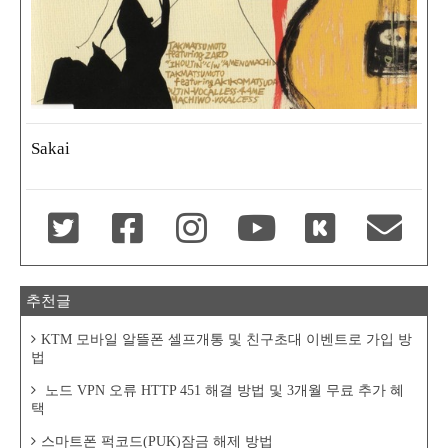
Sakai
추천글
KTM 모바일 알뜰폰 셀프개통 및 친구초대 이벤트로 가입 방
법
노드 VPN 오류 HTTP 451 해결 방법 및 3개월 무료 추가 혜
택
스마트폰 퍽코드(PUK)잠금 해제 방법