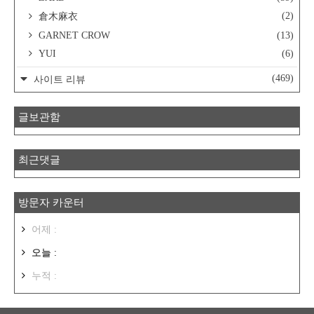
(2)
倉木麻衣
GARNET CROW
(13)
YUI
(6)
(469)
사이트 리뷰
글보관함
최근댓글
방문자 카운터
어제 :
오늘 :
누적 :