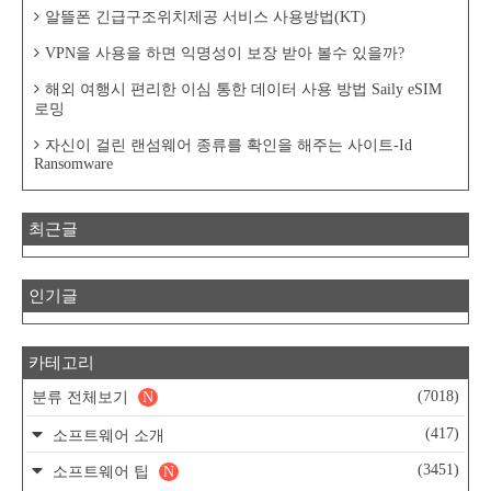
알뜰폰 긴급구조위치제공 서비스 사용방법(KT)
VPN을 사용을 하면 익명성이 보장 받아 볼수 있을까?
해외 여행시 편리한 이심 통한 데이터 사용 방법 Saily eSIM
로밍
자신이 걸린 랜섬웨어 종류를 확인을 해주는 사이트-Id
Ransomware
최근글
인기글
카테고리
(7018)
분류 전체보기
N
(417)
소프트웨어 소개
(3451)
소프트웨어 팁
N