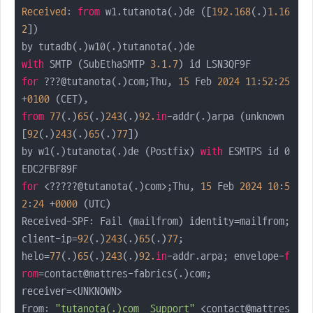
Received
: 
from
 w1.tutanota(.)de ([
192.168
(.)
1.16
2
])

with
 SMTP (SubEthaSMTP 
3.1
.7
for
 ???@tutanota(.)com;Thu, 
15
 Feb 
2024
11
:
52
:
25
+
0100
from
77
(.)
65
(.)
243
(.)
92.
in
-addr(.)arpa (unknown 
[
92
(.)
243
(.)
65
(.)
77
])

by w1(.)tutanota(.)de (Postfix) 
with
 ESMTPS id 0
for
 <?????@tutanota(.)com>;Thu, 
15
 Feb 
2024
10
:
5
2
:
24
 +
0000
 (UTC)

Received-SPF: Fail (mailfrom) identity=mailfrom; 
client-ip=
92
(.)
243
(.)
65
(.)
77
;

helo=
77
(.)
65
(.)
243
(.)
92.
in
-addr.arpa; envelope-
f
rom
=contact@mattres-fabrics(.)com;

receiver=<UNKNOWN> 

From: 
"tutanota(.)com  Support"
 <contact@mattres