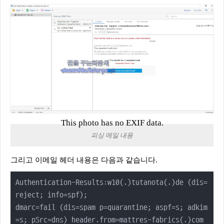
This photo has no EXIF data.
피싱 메일 내용
그리고 이메일 헤더 내용은 다음과 같습니다.
Authentication-Results:w10(.)tutanota(.)de (dis=
reject; info=spf);

dmarc=fail (dis=spam p=quarantine; aspf=s; adkim