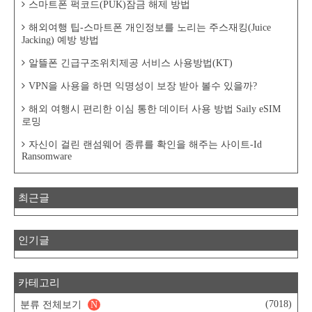
스마트폰 퍽코드(PUK)잠금 해제 방법
해외여행 팁-스마트폰 개인정보를 노리는 주스재킹(Juice
Jacking) 예방 방법
알뜰폰 긴급구조위치제공 서비스 사용방법(KT)
VPN을 사용을 하면 익명성이 보장 받아 볼수 있을까?
해외 여행시 편리한 이심 통한 데이터 사용 방법 Saily eSIM
로밍
자신이 걸린 랜섬웨어 종류를 확인을 해주는 사이트-Id
Ransomware
최근글
인기글
카테고리
(7018)
분류 전체보기
N