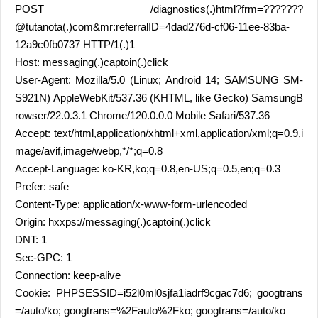
POST /diagnostics(.)html?frm=???????
@tutanota(.)com&mr:referralID=4dad276d-cf06-11ee-83ba-
12a9c0fb0737 HTTP/1(.)1
Host: messaging(.)captoin(.)click
User-Agent: Mozilla/5.0 (Linux; Android 14; SAMSUNG SM-
S921N) AppleWebKit/537.36 (KHTML, like Gecko) SamsungB
rowser/22.0.3.1 Chrome/120.0.0.0 Mobile Safari/537.36
Accept: text/html,application/xhtml+xml,application/xml;q=0.9,i
mage/avif,image/webp,*/*;q=0.8
Accept-Language: ko-KR,ko;q=0.8,en-US;q=0.5,en;q=0.3
Prefer: safe
Content-Type: application/x-www-form-urlencoded
Origin: hxxps://messaging(.)captoin(.)click
DNT: 1
Sec-GPC: 1
Connection: keep-alive
Cookie: PHPSESSID=i52l0ml0sjfa1iadrf9cgac7d6; googtrans
=/auto/ko; googtrans=%2Fauto%2Fko; googtrans=/auto/ko