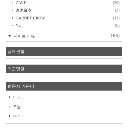
ZARD
(59)
(2)
倉木麻衣
GARNET CROW
(13)
YUI
(6)
(469)
사이트 리뷰
글보관함
최근댓글
방문자 카운터
어제 :
오늘 :
누적 :