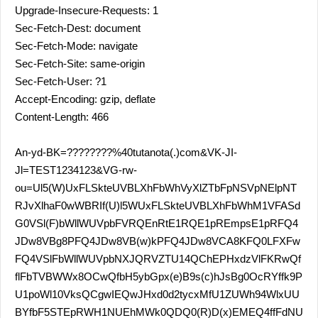
Upgrade-Insecure-Requests: 1
Sec-Fetch-Dest: document
Sec-Fetch-Mode: navigate
Sec-Fetch-Site: same-origin
Sec-Fetch-User: ?1
Accept-Encoding: gzip, deflate
Content-Length: 466
An-yd-BK=????????%40tutanota(.)com&VK-JI-
Jl=TEST1234123&VG-rw-
ou=Ul5(W)UxFLSkteUVBLXhFbWhVyXlZTbFpNSVpNElpNT
RJvXlhaF0wWBRIf(U)l5WUxFLSkteUVBLXhFbWhM1VFASd
G0VSl(F)bWllWUVpbFVRQEnRtE1RQE1pREmpsE1pRFQ4
JDw8VBg8PFQ4JDw8VB(w)kPFQ4JDw8VCA8KFQ0LFXFw
FQ4VSlFbWllWUVpbNXJQRVZTU14QChEPHxdzVlFKRwQf
flFbTVBWWx8OCwQfbH5ybGpx(e)B9s(c)hJsBg0OcRYffk9P
U1poWl10VksQCgwIEQwJHxd0d2tycxMfU1ZUWh94WlxUU
BYfbF5STEpRWH1NUEhMWk0QDQ0(R)D(x)EMEQ4ffFdNU