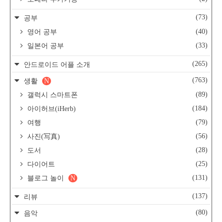
(73)
공부
(40)
영어 공부
(33)
일본어 공부
(265)
안드로이드 어플 소개
(763)
생활
N
(89)
갤럭시 스마트폰
(184)
아이허브(iHerb)
(79)
여행
(56)
사진(写真)
(28)
도서
(25)
다이어트
(131)
블로그 놀이
N
(137)
리뷰
(80)
음악