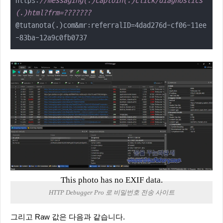
https:
//messaging(.)captoin(.)click/diagnostics
(.)html?frm=???????
@tutanota(.)com&mr:referralID=4dad276d-cf06-11ee
-83ba-12a9c0fb0737
This photo has no EXIF data.
HTTP Debugger Pro 로 비밀번호 전송 사이트
그리고 Raw 값은 다음과 같습니다.