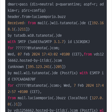
dmarc=pass (dis=neutral p=quarantine; aspf=r; ad
kim=r; pSrc=config)

Received
: 
from
 mail(.)w11.tutanota(.)de ([
192.16
8
.1
(.)
211
])

with
 SMTP (SubEthaSMTP 
3.1
.7
for
 ??????@tutanota(.)com;

Wed, 
07
 Feb 
2024
17
:
43
:
02
 +
0100
 (CET),
from
 vds12
56662.hosted-by-itldc(.)com

(unknown [
195.123
.241
(.)
205
])

by mail.w11.tutanota(.)de (Postfix) 
with
 ESMTP i
for
 <?????@tutanota(.)com>; Wed, 
7
 Feb 
2024
17
:
4
2
:
57
 +
0100
from
 mail.luciaemporio(.)buzz (localhost [
127.0
.
0
(.)
1
])

by vds1256662.hosted-by-itldc(.)com (Postfix) 
wi