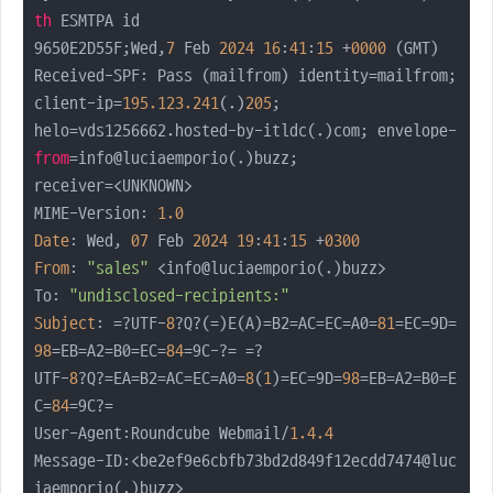
th
 ESMTPA id

9650E2D55F;Wed,
7
 Feb 
2024
16
:
41
:
15
 +
0000
 (GMT)

Received-SPF: Pass (mailfrom) identity=mailfrom; 
client-ip=
195.123
.241
(.)
205
;

helo=vds1256662.hosted-by-itldc(.)com; envelope-
from
=info@luciaemporio(.)buzz;

receiver=<UNKNOWN> 

MIME-Version: 
1.0
Date
: Wed, 
07
 Feb 
2024
19
:
41
:
15
 +
0300
From
: 
"sales"
 <info@luciaemporio(.)buzz>

To: 
"undisclosed-recipients:"
Subject
: =?UTF-
8
?Q?(=)E(A)=B2=AC=EC=A0=
81
=EC=9D=
98
=EB=A2=B0=EC=
84
=9C-?= =?

UTF-
8
?Q?=EA=B2=AC=EC=A0=
8
(
1
)=EC=9D=
98
=EB=A2=B0=E
C=
84
=9C?=

User-Agent:Roundcube Webmail/
1.4
.4
Message-ID:
<be2ef9e6cbfb73bd2d849f12ecdd7474@luc
iaemporio(.)buzz>
