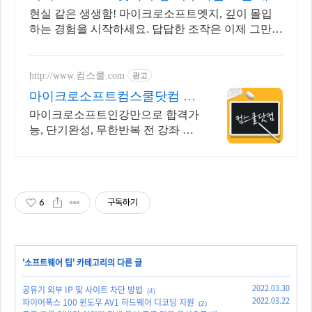
무료반품
현실 같은 생생함! 마이크로소프트엣지, 깊이 몰입
하는 경험을 시작하세요. 답답한 조작은 이제 그만!
빠르고 정확한 반응으로 게임을 즐겨보세요.
http://www.컴스쿨.com
광고
마이크로소프트컴스쿨닷컴 당
일 신청&결제시 기프티콘!
마이크로소프트인강만으로 합격가
능, 단기완성, 무한반복 전 강좌 스
마트폰 학습가능
6
구독하기
'
소프트웨어 팁
' 카테고리의 다른 글
2022.03.30
공유기 외부 IP 및 사이트 차단 방법
(4)
2022.03.22
파이어폭스 100 윈도우 AV1 하드웨어 디코딩 지원
(2)